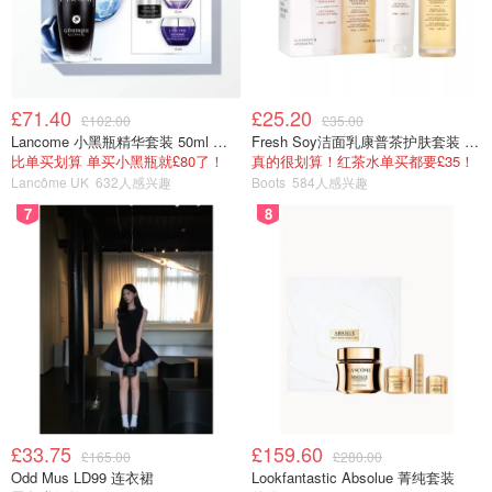
经过不断的研发，SABON 的实验室和工厂已经成功开发出
不含有SLS（界面活性剂）或防腐剂
的独特配方，选择使用
特有的天然精萃和精油
作为替代。
SABON 为顾客提供的产品中，含有经过严格挑选的
天然油
£71.40
£25.20
£102.00
£35.00
脂
，例如杏仁油、牛油果油、橄榄油等等，还有可以滋养身
Lancome 小黑瓶精华套装 50ml 价值£162
Fresh Soy洁面乳康普茶护肤套装 100ml
比单买划算 单买小黑瓶就£80了！
真的很划算！红茶水单买都要£35！
体呵护肌肤的
必备矿物质与维他命
，比如维他命A、B、E、
Lancôme UK
632人感兴趣
Boots
584人感兴趣
D，Omega 3、6、9脂肪酸，还有来自亚马逊雨林的稀有精
7
8
华等等。
£33.75
£159.60
£165.00
£280.00
Odd Mus LD99 连衣裙
Lookfantastic Absolue 菁纯套装