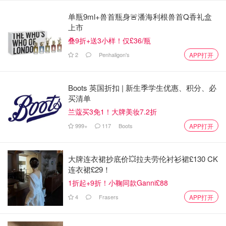
和香港，都有SABON 的身影！
单瓶9ml+兽首瓶身🚨潘海利根兽首Q香礼盒
上市
叠9折+送3小样！仅£36/瓶
2
Penhaligon's
APP打开
Boots 英国折扣 | 新生季学生优惠、积分、必
买清单
兰蔻买3免1！大牌美妆7.2折
999+
117
Boots
APP打开
图片来自于@ SABON，版权属于原作者
大牌连衣裙抄底价💥拉夫劳伦衬衫裙£130 CK
能够发展成一个国际品牌，SABON 的成功和品牌背后的理
连衣裙£29！
念离不开关系。
1折起+9折！小鞠同款Ganni£88
SABON 相信，
“当下就是最精彩的时刻”
。
来自自然的治愈
4
Frasers
APP打开
与放松力量
更是深深根植于SABON 的品牌理念之中。这样
的信念，我们从SABON 在原料的选择上就能直接看出哦！