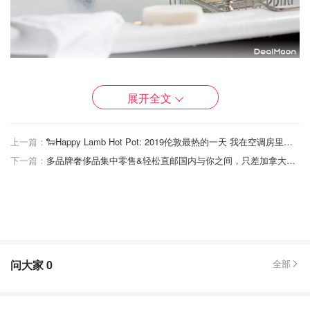
图片来自于@SABON ，版权属于原作者
展开全文
品牌故事
SABON 是来自以色列的品牌，创始人Sigal Kotler-Levi 女
上一篇：
🐑Happy Lamb Hot Pot: 2019伦敦最热的一天 我在空调房里恰火锅
士和Avi Piatok 先生从小便是挚友。在幸运寻获了一份
澳大
下一篇：
多品牌奢侈品集中零售&轻松直邮国内与你之间，只差加拿大知名电商SSENSE
利亚70多年前制作天然香皂的古老秘方
后，两人开始着手研
究、制作，并于
1997年
在
以色列特拉维夫（Tel Aviv）创立
了Sabon
。
问大家
0
全部