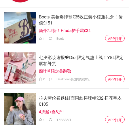
Boots 美妆爆降🚨£35收正装小棕瓶礼盒！价
值£151
额外7.2折！Prada护手霜£34
1
Boots
APP打开
七夕彩妆速报💝Dior限定气垫上线！YSL限定
唇釉补货
四叶草限定美翻🥰
2
Dealmoon英国省钱快报
APP打开
拉夫劳伦暴跌❗️封面同款棒球帽£32 扭花毛衣
图片来自于@SABON ，版权属于原作者
£105
4折起+叠8折！
到今天，SABON 已经
在全球各地拥有超过140家门店
，从
1
TESSABIT
APP打开
纽约到东京，阿姆斯特丹、罗马，到咱们中国的台湾、澳门