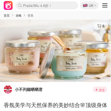
🇬🇧
Prada/Miu 4.8折！
UK
麦卢卡蜂蜜夏促！个位数！
啥？必胜客披萨5折！
首页
攻略
变美
8
小不列颠晒晒君
关注
香氛美学与天然保养的美妙结合🌸顶级身体