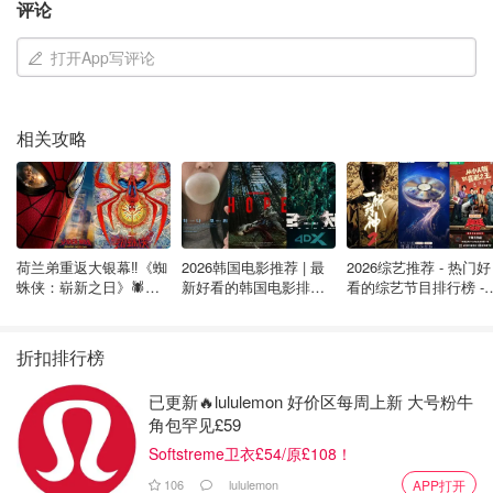
评论
打开App写评论
相关攻略
图片来自于@SABON ，版权属于原作者
SABON 这一个单词我第一次听到还以为是法语的"C'est
bon"，就是"It's good"的意思。后来才知道，SABON 其实
是
闪米特语中“香皂”
的意思，和品牌的创立是紧密相连呢。
荷兰弟重返大银幕‼️《蜘
2026韩国电影推荐 | 最
2026综艺推荐 - 热门好
蛛侠：崭新之日》🕷️北
新好看的韩国电影排行
看的综艺节目排行榜 - 
美热映中❣️阵容豪华✨🤩
榜，必看盘点！8月最
月最新:《​​披荆斩棘
从天然手工皂开始，SABON 将产品现慢慢拓宽至身体护理
新！(持续更新）
2026》回归啦
及家居香氛，质地和香味的种类得到了极大的丰富。例如明
折扣排行榜
星单品身体磨砂膏、沐浴乳、家居香氛等等。
已更新🔥lululemon 好价区每周上新 大号粉牛
角包罕见£59
Softstreme卫衣£54/原£108！
106
lululemon
APP打开