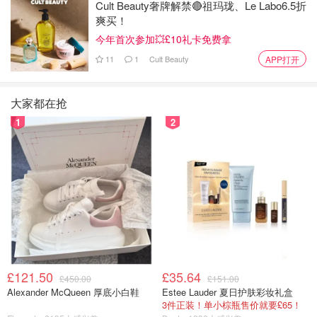
Cult Beauty奢牌解禁🔴祖玛珑、Le Labo6.5折
爽买！
今年首次参加💥£10礼卡免费拿
11
1
Cult Beauty
APP打开
大家都在抢
1
2
£121.50
£35.64
£450.00
£151.00
Alexander McQueen 厚底小白鞋
Estee Lauder 夏日护肤彩妆礼盒
3件正装！单小棕瓶售价就要£65！