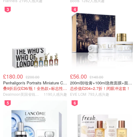
Flannels
2195人感兴趣
Boots
1282人感兴趣
图片来自于@SABON ，版权属于原作者
3
4
香氛美学与天然保养的美妙结合
从品牌创立之初开始，SABON 就致力于寻找全球
质量上乘
的天然原材料
，例如来自
死海
的海盐、海泥、藻类，从
地中
海
搜集的草本原料，还有来自
世界各地
的橄榄油、乳油木果
油及其他植物花朵采集来的精油。
£180.00
£56.00
£200.00
£140.00
Penhaligon's Portraits Miniature Collection 香氛套装 5瓶装
200ml卸妆膏+100ml急救面膜+面霜+洁颜布
叠9折后仅£36/瓶！全热款+标志性兽首头
总价值£204=2.7折！闭眼冲这套！
Dealmoon英国省钱快报
1190人感兴趣
EVE LOM
793人感兴趣
5
6
图片来自于@ SABON，版权属于原作者