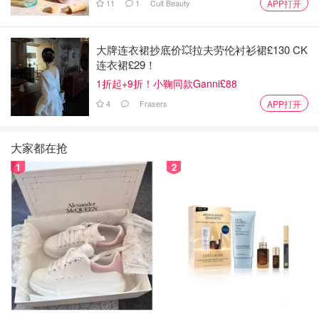
11
1
Cult Beauty
APP打开
大牌连衣裙抄底价💥拉夫劳伦衬衫裙£130 CK
连衣裙£29！
1折起+9折！小鞠同款Ganni£88
4
Frasers
APP打开
大家都在抢
1
2
💐Too Faced- Gingerbread Boy
姜饼男孩很有名的秋冬色
但是浅涂也是可以橘橘女孩了
香气实在是怡人（对不起 太香了
是很好看的橘棕色系 比较有层次感