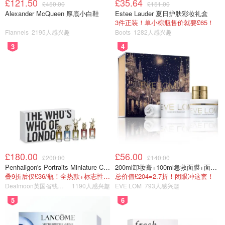
£121.50
£35.64
£450.00
£151.00
Alexander McQueen 厚底小白鞋
Estee Lauder 夏日护肤彩妆礼盒
我会习惯上面再叠加一个偏红的口红会亮一些
3件正装！单小棕瓶售价就要£65！
Flannels
2195人感兴趣
Boots
1282人感兴趣
同系列的姜饼女孩也是比较深的颜色
3
4
不过相对没那么适合春夏啦
£180.00
£56.00
£200.00
£140.00
Penhaligon's Portraits Miniature Collection 香氛套装 5瓶装
200ml卸妆膏+100ml急救面膜+面霜+洁颜布
叠9折后仅£36/瓶！全热款+标志性兽首头
总价值£204=2.7折！闭眼冲这套！
Dealmoon英国省钱快报
1190人感兴趣
EVE LOM
793人感兴趣
5
6