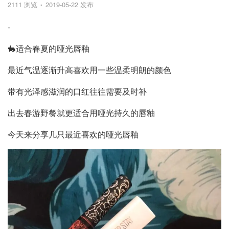
2111 浏览
2019-05-22 发布
-
🐇适合春夏的哑光唇釉
最近气温逐渐升高喜欢用一些温柔明朗的颜色
带有光泽感滋润的口红往往需要及时补
出去春游野餐就更适合用哑光持久的唇釉
今天来分享几只最近喜欢的哑光唇釉