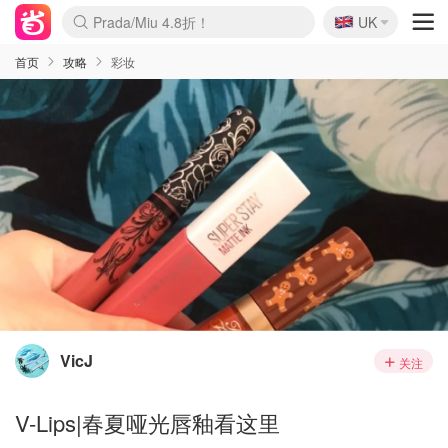
🇬🇧
Prada/Miu 4.8折！
UK
麦卢卡蜂蜜夏促！个位数！
啥？必胜客披萨5折！
首页
攻略
彩妆
VicJ
关注
V-Lips|春夏哑光唇釉看这里