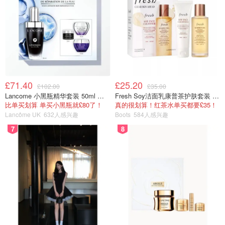
£71.40
£25.20
£102.00
£35.00
唇唇欲动
Lancome 小黑瓶精华套装 50ml 价值£162
Fresh Soy洁面乳康普茶护肤套装 100ml
比单买划算 单买小黑瓶就£80了！
真的很划算！红茶水单买都要£35！
Lancôme UK
632人感兴趣
Boots
584人感兴趣
7
8