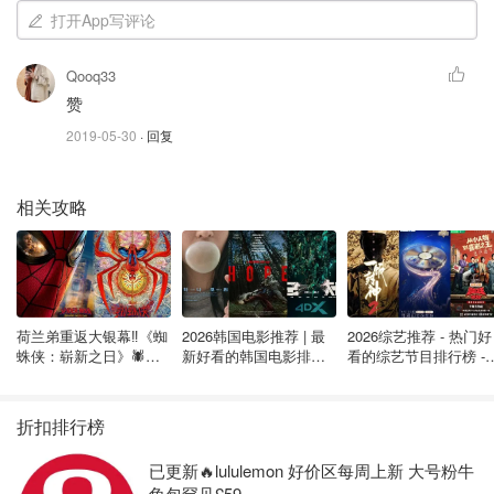
打开App写评论
第一个推荐温柔的颜色 KVD主打持久
Qooq33
Double Dare是个豆沙粉的颜色
赞
全涂的话比较适合稍微欧美的妆容
2019-05-30
· 回复
浅涂的时候可以整体妆容淡一些
相关攻略
搭配腮红也轻轻掸一下就好
秋冬的时候这只用起来就是气场全开的欧美风
每次穿的比较酷酷的时候就会用这只
荷兰弟重返大银幕‼️《蜘
2026韩国电影推荐 | 最
2026综艺推荐 - 热门好
蛛侠：崭新之日》🕷️北
新好看的韩国电影排行
看的综艺节目排行榜 - 
而且颜色超级温柔 浅涂的话可以滴出水
美热映中❣️阵容豪华✨🤩
榜，必看盘点！8月最
月最新:《​​披荆斩棘
新！(持续更新）
2026》回归啦
折扣排行榜
已更新🔥lululemon 好价区每周上新 大号粉牛
角包罕见£59