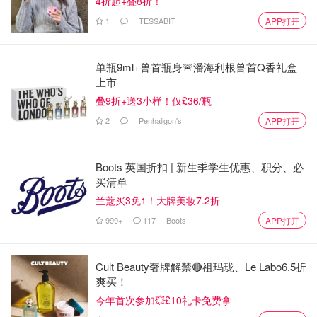
4折起+叠8折！
1
TESSABIT
APP打开
个人觉得这只在橘色和粉色间中和的很好
稍微有点显唇纹 但这个颜色确实很特别
单瓶9ml+兽首瓶身🚨潘海利根兽首Q香礼盒
上市
值得一提的是这个系列真的非常持久
叠9折+送3小样！仅£36/瓶
我出门一天吃了很多东西都还没有掉
2
Penhaligon's
APP打开
只要出门一天没有空补涂的时候 一定会选这个
Boots 英国折扣 | 新生季学生优惠、积分、必
(另外ink系列发现了一只宝藏颜色 TF16同款
买清单
兰蔻买3免1！大牌美妆7.2折
999+
117
Boots
APP打开
Cult Beauty奢牌解禁🔴祖玛珑、Le Labo6.5折
爽买！
今年首次参加💥£10礼卡免费拿