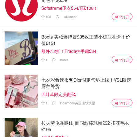
Softstreme卫衣£54/原£108！
106
lululemon
APP打开
Boots 美妆爆降🚨£35收正装小棕瓶礼盒！价
值£151
额外7.2折！Prada护手霜£34
1
Boots
APP打开
七夕彩妆速报💝Dior限定气垫上线！YSL限定
唇釉补货
四叶草限定美翻🥰
1
Dealmoon英国省钱快报
APP打开
💐Maybelline Super Stay 130
拉夫劳伦暴跌❗️封面同款棒球帽£32 扭花毛衣
一个橘色的哑光色 好像是新上的系列
£105
（最近又上了ink crayon也很好看蠢蠢欲动！