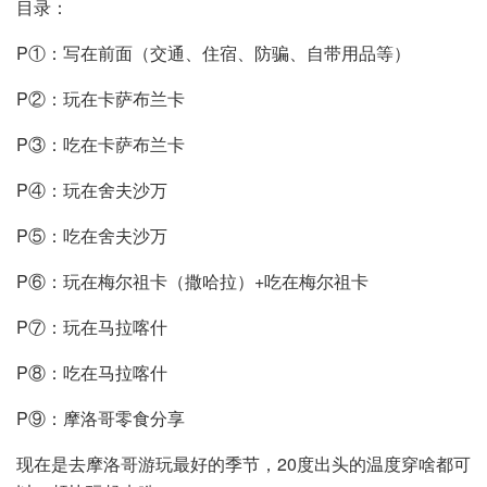
目录：
P①：写在前面（交通、住宿、防骗、自带用品等）
P②：玩在卡萨布兰卡
P③：吃在卡萨布兰卡
P④：玩在舍夫沙万
P⑤：吃在舍夫沙万
P⑥：玩在梅尔祖卡（撒哈拉）+吃在梅尔祖卡
P⑦：玩在马拉喀什
P⑧：吃在马拉喀什
P⑨：摩洛哥零食分享
现在是去摩洛哥游玩最好的季节，20度出头的温度穿啥都可