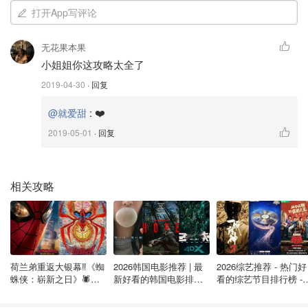
打开App写评论
无花果本果
小姐姐你这攻略太全了
2019-04-30
· 回复
:
❤️
@就爱甜
2019-05-01
· 回复
相关攻略
荷兰弟重返大银幕‼️《蜘
2026韩国电影推荐 | 最
2026综艺推荐 - 热门好
蛛侠：崭新之日》🕷️北
新好看的韩国电影排行
看的综艺节目排行榜 - 
美热映中❣️阵容豪华✨🤩
榜，必看盘点！8月最
月最新:《​​披荆斩棘
新！(持续更新）
2026》回归啦