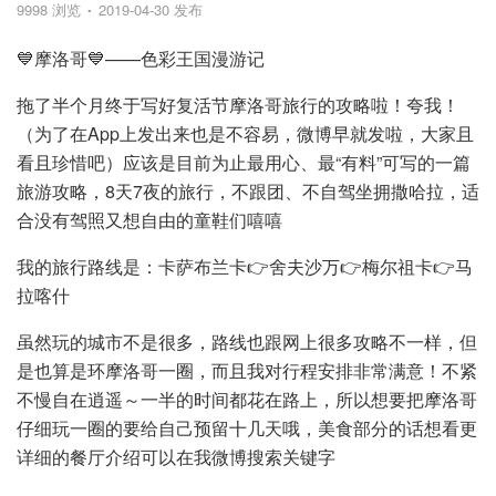
9998 浏览
2019-04-30 发布
💙摩洛哥💙——色彩王国漫游记
拖了半个月终于写好复活节摩洛哥旅行的攻略啦！夸我！
（为了在App上发出来也是不容易，微博早就发啦，大家且
看且珍惜吧）应该是目前为止最用心、最“有料”可写的一篇
旅游攻略，8天7夜的旅行，不跟团、不自驾坐拥撒哈拉，适
合没有驾照又想自由的童鞋们嘻嘻
我的旅行路线是：卡萨布兰卡👉舍夫沙万👉梅尔祖卡👉马
拉喀什
虽然玩的城市不是很多，路线也跟网上很多攻略不一样，但
是也算是环摩洛哥一圈，而且我对行程安排非常满意！不紧
不慢自在逍遥～一半的时间都花在路上，所以想要把摩洛哥
仔细玩一圈的要给自己预留十几天哦，美食部分的话想看更
详细的餐厅介绍可以在我微博搜索关键字