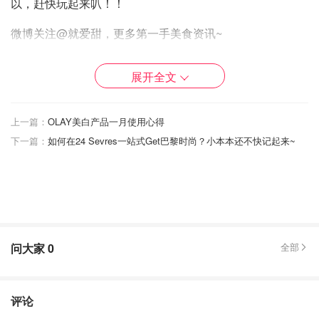
以，赶快玩起来叭！！
微博关注@就爱甜，更多第一手美食资讯~
展开全文
上一篇：
OLAY美白产品一月使用心得
下一篇：
如何在24 Sevres一站式Get巴黎时尚？小本本还不快记起来~
问大家
0
全部
评论