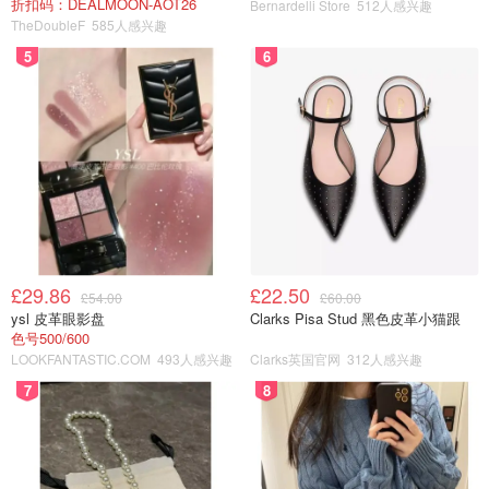
折扣码：DEALMOON-AOT26
Bernardelli Store
512人感兴趣
TheDoubleF
585人感兴趣
5
6
£29.86
£22.50
£54.00
£60.00
ysl 皮革眼影盘
Clarks Pisa Stud 黑色皮革小猫跟
色号500/600
LOOKFANTASTIC.COM
493人感兴趣
Clarks英国官网
312人感兴趣
7
8