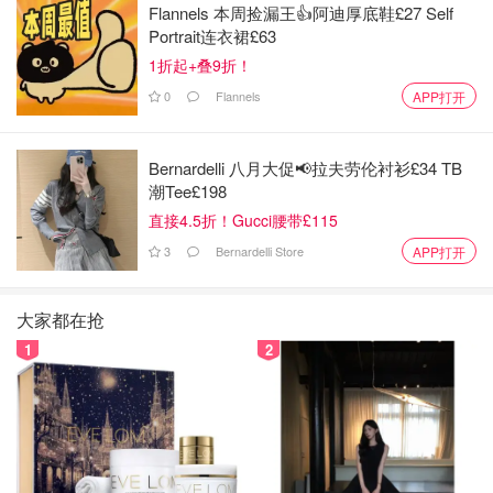
Flannels 本周捡漏王👍阿迪厚底鞋£27 Self
Portrait连衣裙£63
1折起+叠9折！
0
Flannels
APP打开
Bernardelli 八月大促📢拉夫劳伦衬衫£34 TB
潮Tee£198
直接4.5折！Gucci腰带£115
3
Bernardelli Store
APP打开
大家都在抢
1
2