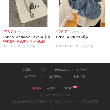
£96.80
£75.00
£220.00
£125.00
Vivienne Westwood Celestia 小号吊坠项链
Ralph Lauren 针织毛衣
26春夏款 锁头带珍珠水滴项链
LN-CC UK
286人感兴趣
Ralph Lauren
272人感兴趣
联系我们
黑五
InRewards
饭团外卖
隐私条款
用户协议
版权声明
触屏版
电脑版
下载App
2017©dealmoon.co.uk
页面信息由用户分享或品牌、商家提供，由Dealmoon核实后发布折
扣广告