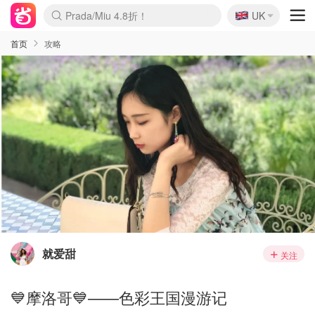
🇬🇧
Prada/Miu 4.8折！
UK
麦卢卡蜂蜜夏促！个位数！
啥？必胜客披萨5折！
首页
攻略
就爱甜
关注
💙摩洛哥💙——色彩王国漫游记