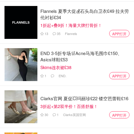
Flannels 夏季大促💰石头岛白卫衣£49 拉夫劳
伦衬衫£34
1折起+叠9折！海量大牌打骨折！
13
35
Flannels
APP打开
END 3-5折专场🛒Acne马海毛围巾£150、
Asics球鞋£53
Skims连衣裙£38
1
END.
APP打开
Clarks官网 夏促💥玛丽珍£22 镂空芭蕾鞋£16
3折起+第2双半价！百搭舒服！
30
1
Clarks英国官网
APP打开