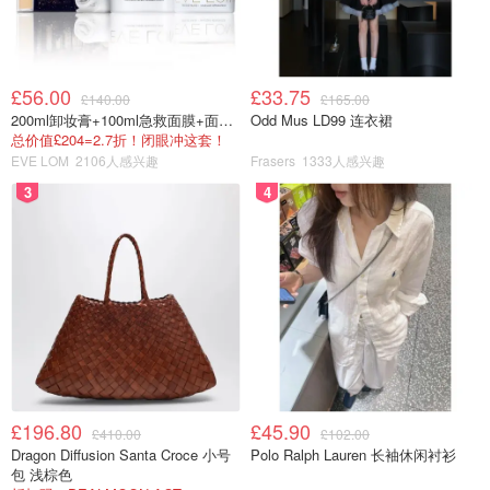
£56.00
£33.75
£140.00
£165.00
200ml卸妆膏+100ml急救面膜+面霜+洁颜布
Odd Mus LD99 连衣裙
总价值£204=2.7折！闭眼冲这套！
EVE LOM
2106人感兴趣
Frasers
1333人感兴趣
3
4
£196.80
£45.90
£410.00
£102.00
Dragon Diffusion Santa Croce 小号
Polo Ralph Lauren 长袖休闲衬衫
包 浅棕色