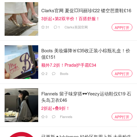
名人数不胜数，大艺术家卓别林、天王迈克尔杰克逊等巨星
都曾在这里挥洒过激情与汗水，这个地方也曾记录下了他们
Clarks官网 夏促💥玛丽珍£22 镂空芭蕾鞋£16
的那些精彩的高光时刻。一个世纪后，曾经的跑马场历经风
3折起+第2双半价！百搭舒服！
雨沧桑，如今已经摇身一变为集夜总会、赌场、餐厅和酒吧
31
1
Clarks英国官网
APP打开
于一体的综合性娱乐场地。而藏匿于这个巨大娱乐场所中的
Heliot餐厅的装修风格十分英式且现代化，餐厅的座位最多
容纳100位食客。在这里经常会有极具格调的表演，食客们
Boots 美妆爆降🚨£35收正装小棕瓶礼盒！价
值£151
能同时体验视觉与味觉的双重盛宴。而一楼的酒吧是著名的
额外7.2折！Prada护手霜£34
Penny floor所在地，成千上万的一美分硬币铺在超过40平
米的地面上，极尽奢华与闪耀，边就餐边数硬币可以说是非
2
Boots
APP打开
常乐趣无穷了！
Flannels 留子味穿搭🕶️Yeezy运动鞋仅£19 石
这家好评如潮的牛扒屋拥有世界上最好的牛排原料——顶级
头岛卫衣£46
USDA牛肉，所以在这里你吃到的每一种牛肉都毫无疑问，
2折起+叠9折！
绝对顶级的味觉体验。
0
Flannels
APP打开
已更新🔥lululemon 好价区每周上新 大号粉牛