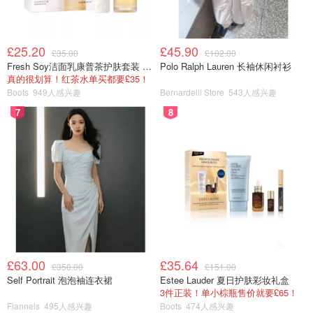
£25.20
£45.90
£35.00
£102.00
Fresh Soy洁面乳康普茶护肤套装 100ml
Polo Ralph Lauren 长袖休闲衬衫
真的很划算！红茶水单买都要£35！
Boots
949人感兴趣
Bernardelli Store
543人感兴趣
摆放整齐的餐具
7
8
话锋一转，很多国人朋友最担心的是海外点餐看不懂菜单，
其实这对于在英国生活很多年的华人来说也是一个头痛的问
题，因为英国绝大多数餐厅的菜单是没有配图的，而且很多
菜名较为生僻。但是Heliot很贴心的为华人食客们解决了这
一问题，在店中的所有英文纸质菜单末页上均印刷有微信二
维码，只要掏出手机打开微信对准二维码扫一扫，图文并茂
的中文菜单立现眼前，简直是太贴心了有没有！其菜单上还
会标明本店的特色菜有哪些，点餐小贴士等。每道菜都有其
£63.00
£35.64
£350.00
£151.00
配料信息，对应的英文菜名，具体价格，菜单列表细划之详
Self Portrait 泡泡袖连衣裙
Estee Lauder 夏日护肤彩妆礼盒
尽，搭配图片通俗易懂。点餐时直接给服务员看手机上的中
3件正装！单小棕瓶售价就要£65！
Flannels
495人感兴趣
Boots
474人感兴趣
英文菜单即可，服务生都是秒懂不用比划半天浪费时间，大