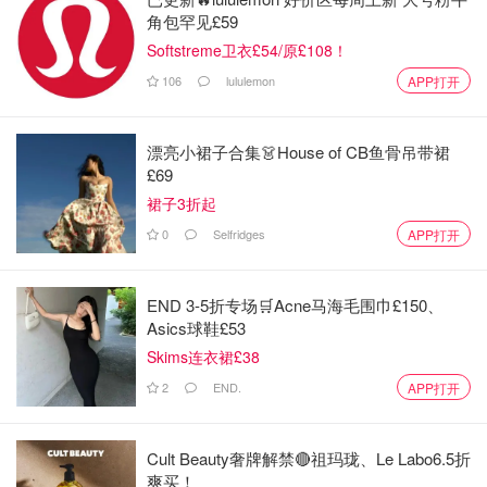
角包罕见£59
Softstreme卫衣£54/原£108！
106
lululemon
APP打开
漂亮小裙子合集👗House of CB鱼骨吊带裙
£69
裙子3折起
0
Selfridges
APP打开
END 3-5折专场🛒Acne马海毛围巾£150、
Asics球鞋£53
Skims连衣裙£38
2
END.
APP打开
餐厅内的浮光掠影
Cult Beauty奢牌解禁🔴祖玛珑、Le Labo6.5折
爽买！