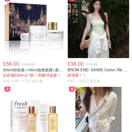
其餐厅的行政主厨Grammenos曾屡获星级殊荣，
Grammenos主厨倾力打造的牛排鲜嫩多汁，肉质纹理均
匀，菜单上牛排列表里多种类型以及克数任你选择，大大满
足了不同食客的口味需求。而这其中独具特色的风干28天美
国牛排最为惊艳。
£56.00
£38.00
£140.00
£75.00
200ml卸妆膏+100ml急救面膜+面霜+洁颜布
BROW END. SKIMS Cotton Rib 长款背心连衣裙 薄荷绿
总价值£204=2.7折！闭眼冲这套！
好清新！！
EVE LOM
1175人感兴趣
END.
1092人感兴趣
5
6