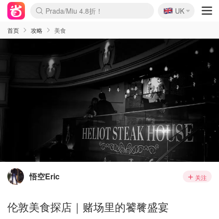
🇬🇧
Prada/Miu 4.8折！
UK
麦卢卡蜂蜜夏促！个位数！
啥？必胜客披萨5折！
首页
攻略
美食
悟空Eric
关注
伦敦美食探店｜赌场里的饕餮盛宴