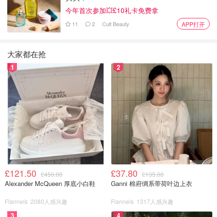
今年首次参加💥£10礼卡免费拿
11
2
Cult Beauty
APP打开
大家都在抢
1
2
£121.50
£37.80
£450.00
£135.00
Alexander McQueen 厚底小白鞋
Ganni 棉府绸系带荷叶边上衣
专业的服务生在摆放餐具
Flannels
2080人感兴趣
Flannels
1317人感兴趣
3
4