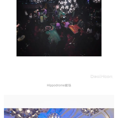
Hippodrome赌场