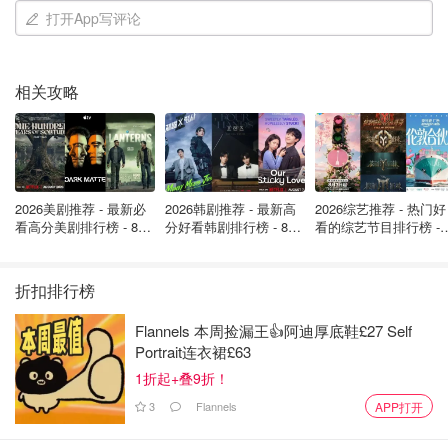
打开App写评论
相关攻略
2026美剧推荐 - 最新必
2026韩剧推荐 - 最新高
2026综艺推荐 - 热门好
看高分美剧排行榜 - 8月
分好看韩剧排行榜 - 8月
看的综艺节目排行榜 - 
最新: 《​​足球教练 》第
最新：丁海寅《我的荒
月最新:《​​伦敦合伙人
四季回归！
糖恋爱 》上线❣️
回归啦
折扣排行榜
Flannels 本周捡漏王👍阿迪厚底鞋£27 Self
Portrait连衣裙£63
1折起+叠9折！
Heliot Steakhouse餐厅
3
Flannels
APP打开
一个世纪前，这里曾是一个马戏团，而当时在这里表演过的