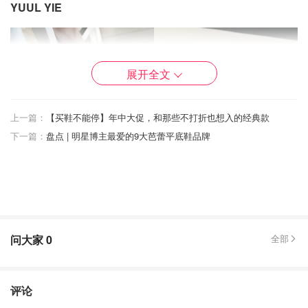
YUUL YIE
展开全文
上一篇：
【买鞋不能停】年中大促，和那些不打折也想入的经典款
下一篇：
盘点 | 明星博主最爱的9大芭蕾平底鞋品牌
Yuul Yie是个韩国设计师品牌。几季设计看下来，潜力无
问大家
0
全部
穷。这双算是比较热门的款式，看似跟roger vivier和
manolo blahnik有异曲同工之妙，但是看了Yuul Yie的设计
之后，这双鞋子还是有很多Yuul Yie的性格在里面。几何体
评论
的鞋跟和金属椭圆形的装饰都是Yuul Yie惯用元素。