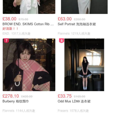
跟和方形的鞋面，很时髦。
£38.00
£63.00
£75.00
£350.00
BROW END. SKIMS Cotton Rib 长款背心连衣裙 薄荷绿
Self Portrait 泡泡袖连衣裙
好清新！！
END.
1317人感兴趣
Flannels
1219人感兴趣
7
8
编织在夏天也是很适合的元素，白色更增加了清凉夏日感。
又有一丝丝法式风情，随便搭配一个碎花连衣裙，拿上一个
£278.10
£33.75
£435.00
£165.00
草编包，就可以很精致。
Burberry 格纹围巾
Odd Mus LD99 连衣裙
NET-A-PORTER
Flannels
1144人感兴趣
Frasers
1078人感兴趣