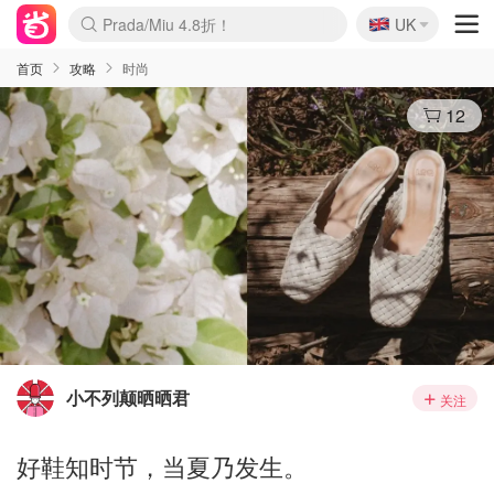
🇬🇧
Prada/Miu 4.8折！
UK
麦卢卡蜂蜜夏促！个位数！
啥？必胜客披萨5折！
首页
攻略
时尚
12
小不列颠晒晒君
关注
好鞋知时节，当夏乃发生。