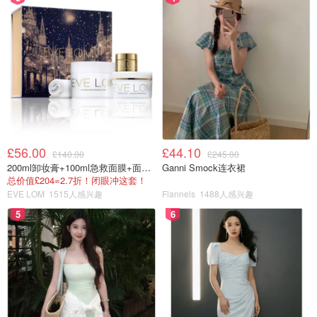
£69.00
购买
LoQ
£56.00
£44.10
£140.00
£245.00
200ml卸妆膏+100ml急救面膜+面霜+洁颜布
Ganni Smock连衣裙
总价值£204=2.7折！闭眼冲这套！
EVE LOM
1515人感兴趣
Flannels
1488人感兴趣
5
6
LoQ也是最近慢慢出现在大家视野里的牌子。设计风格有一
点建筑感，最近的心头好。都是很structure的鞋，方形的鞋