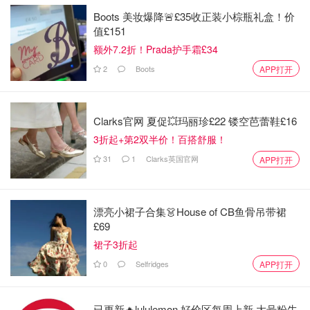
Boots 美妆爆降🚨£35收正装小棕瓶礼盒！价
值£151
单看鞋型就是一双普通好看的凉鞋，妙就妙在配色上。同个
额外7.2折！Prada护手霜£34
款式出了大概四个配色。让人想起Phoebe Philo在包袋的配
2
Boots
APP打开
色上的精准拿捏。这双拼色凉鞋也是很好看，鞋面的红色蛇
纹压纹+裸色漆皮鞋底+深蓝色鞋跟，光是材质上的搭配就非
常灵活，还有大胆的配色运用。妙不可言。
Clarks官网 夏促💥玛丽珍£22 镂空芭蕾鞋£16
3折起+第2双半价！百搭舒服！
Moda Operandi
31
1
Clarks英国官网
APP打开
Yuul Yie Suede Sandal
£235.00
购买
漂亮小裙子合集👗House of CB鱼骨吊带裙
& OTHER STORIES
£69
裙子3折起
0
Selfridges
APP打开
已更新🔥lululemon 好价区每周上新 大号粉牛