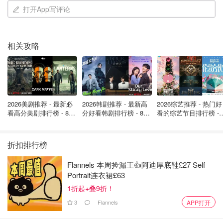
打开App写评论
整个鞋子在日常感和隆重感之间平衡的很好。像是roger
vivier和manolo blahnik钻扣系列有时候穿上隆重的不知道
该穿什么衣服搭配，白tee和牛仔裤的daliy casual仿佛跟她
相关攻略
们的气场不合。Yuul Yie平衡了这一点，保留了设计感。并
且，裙子阔腿裤，通吃。
2026美剧推荐 - 最新必
2026韩剧推荐 - 最新高
2026综艺推荐 - 热门好
看高分美剧排行榜 - 8月
分好看韩剧排行榜 - 8月
看的综艺节目排行榜 - 
最新: 《​​足球教练 》第
最新：丁海寅《我的荒
月最新:《​​伦敦合伙人
四季回归！
糖恋爱 》上线❣️
回归啦
折扣排行榜
Flannels 本周捡漏王👍阿迪厚底鞋£27 Self
Portrait连衣裙£63
1折起+叠9折！
3
Flannels
APP打开