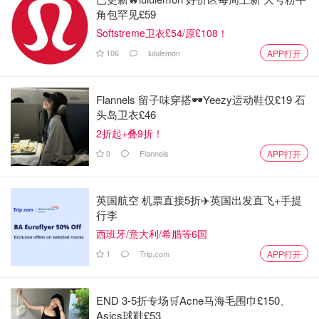
角包罕见£59
Softstreme卫衣£54/原£108！
106
lululemon
APP打开
Flannels 留子味穿搭🕶️Yeezy运动鞋仅£19 石
头岛卫衣£46
2折起+叠9折！
0
Flannels
APP打开
& Other Stories
stories 凉鞋
英国航空 机票直接5折✈️英国出发直飞+手提
£69.00
购买
行李
西班牙/意大利/希腊等6国
在夏天你永远需要这样一双凉鞋，一字带+中跟。几乎没有
1
Trip.com
APP打开
不能搭配的衣服。银色+蛇纹超级亮眼，银色又是金属色里
不俗气的一个。值得拥有。
END 3-5折专场🛒Acne马海毛围巾£150、
Asics球鞋£53