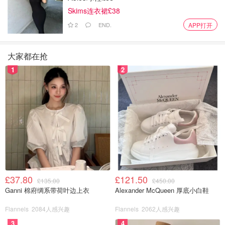
Skims连衣裙£38
2
END.
APP打开
大家都在抢
1
2
极简风盛行的今天，金属元素屡见不鲜。金属扣的设计简介
大气，蓝灰的颜色非常舒服。
£37.80
£121.50
£135.00
£450.00
Ganni 棉府绸系带荷叶边上衣
Alexander McQueen 厚底小白鞋
& Other Stories
stories 凉鞋
Flannels
2084人感兴趣
Flannels
2062人感兴趣
3
4