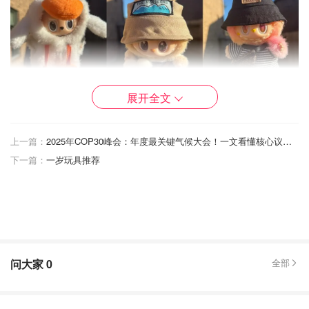
展开全文
暑期的时候真的是一布难求，每天蹲守美官pop now不停戳
上一篇：
2025年COP30峰会：年度最关键气候大会！一文看懂核心议题、主要挑战
戳戳，蹲几小时抢拉布布。
下一篇：
一岁玩具推荐
由于labubu本身是不带服装的裸娃，所以养娃的人又多一项
爱好，给娃买衣服。
而且换个衣服经常相当于换了个娃，比如我的糖糖穿了小鸭
子衣服就变身成鸭布布。
问大家
0
全部