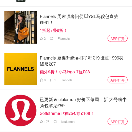
Flannels 周末顶奢闪促💥YSL马鞍包直减
£961！
1折起+叠9折！
2
Flannels
APP打开
Flannels 夏促升级🔥椰子鞋£19 北面1996羽
绒服£67
额外9折！小马logo T恤£28
❤️豹豹猫猫系列的粉红猫猫
9
1
Flannels
APP打开
❤️眼泪工厂的哭哭熊🐻
已更新🔥lululemon 好价区每周上新 大号粉牛
这俩小胖脸真的很好rua，她一哭我就萌了🤣
角包罕见£59
Softstreme卫衣£54/原£108！
目前刚还买了一只甜在一起吊卡，等待收货中。
107
lululemon
APP打开