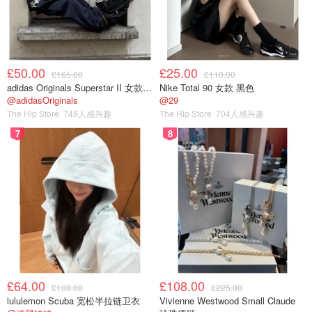
£50.00
£25.00
£165.00
£110.00
adidas Originals Superstar II 女款串珠休闲鞋 黑色
Nike Total 90 女款 黑色
@adidasOriginals
@29
The Hip Store
748人感兴趣
The Hip Store
704人感兴趣
7
8
🌟🌟最内向ip Hirono小野
小野跟他的创作者一样，是一个内向的孩子，不爱社交，有
点i人气质。他不是最美的，也不是最萌的，但是他是那种
£64.00
£108.00
£108.00
£225.00
忧郁中中带着点倔强，给人以无声的力量的感觉。
lululemon Scuba 宽松半拉链卫衣
Vivienne Westwood Small Claude