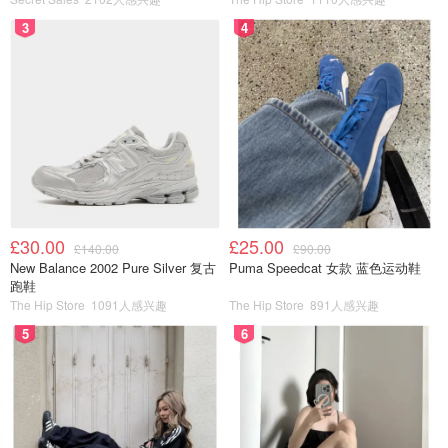
宝，想必犯了错误别人也是不忍心责备的。
3
4
我入手的是DimooX迪士尼系列中的高飞的恶作剧。
这一只我是没选择抽盲盒，直接选的明盒，因为我超喜欢这
个橘黄色，而且高飞是冷门款，价格甚至低于原价。
£30.00
£25.00
£140.00
£90.00
New Balance 2002 Pure Silver 复古
Puma Speedcat 女款 蓝色运动鞋
跑鞋
The Hip Store
1091人感兴趣
The Hip Store
891人感兴趣
5
6