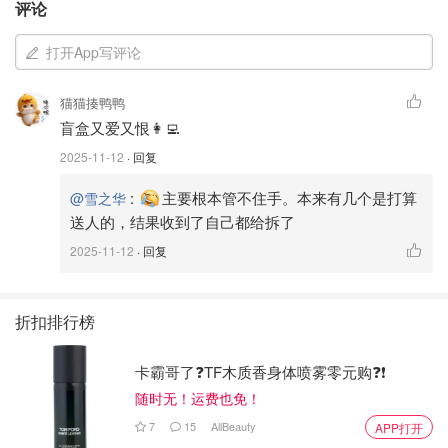
评论
打开App写评论
猫猫揍鸭鸭
盲盒又爱又恨👩‍💻
2025-11-12
· 回复
:
主要根本管不住手。本来有几个是打算
@雪之华
送人的，结果收到了自己都给拆了
2025-11-12
· 回复
🌟🌟最萌ip哭娃crybaby
其实刚开始看并不觉得多好看，尤其那脸有点点像屁股，但
折扣排行榜
是，每天刷刷帖子卡别人晒娃，越看越觉得可爱，还是没忍
住入手了两个。
卡霸哥了❓TF木质香身体喷雾零元购❓❗
随时无！运费也免！
7
15
AllBeauty
APP打开