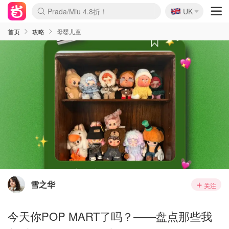
🇬🇧
Prada/Miu 4.8折！
UK
麦卢卡蜂蜜夏促！个位数！
啥？必胜客披萨5折！
首页
攻略
母婴儿童
雪之华
关注
今天你POP MART了吗？——盘点那些我