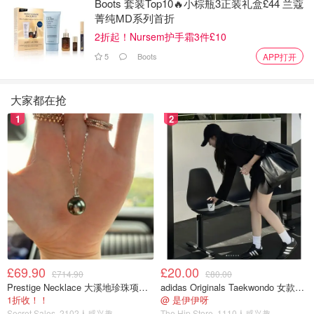
哈欠。
Boots 套装Top10🔥小棕瓶3正装礼盒£44 兰蔻
菁纯MD系列首折
2折起！Nursem护手霜3件£10
5
Boots
APP打开
大家都在抢
1
2
🌟🌟最乖ip Dimoo
£69.90
£20.00
£714.90
£80.00
Prestige Necklace 大溪地珍珠项链 10-11mm
adidas Originals Taekwondo 女款黑色运动鞋
要说pop哪个ip的角色最乖，那一定是非Dimoo莫属了。
1折收！！
@ 是伊伊呀
Dimoo睁着大大圆圆的眼睛，软萌的看着你，这样一个宝
Secret Sales
2102人感兴趣
The Hip Store
1110人感兴趣