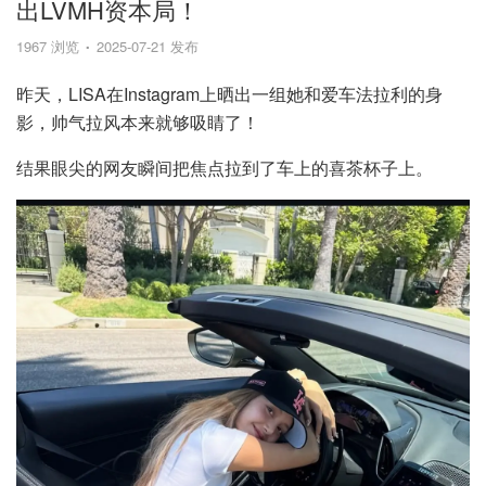
出LVMH资本局！
1967 浏览
2025-07-21 发布
昨天，LISA在Instagram上晒出一组她和爱车法拉利的身
影，帅气拉风本来就够吸睛了！
结果眼尖的网友瞬间把焦点拉到了车上的喜茶杯子上。