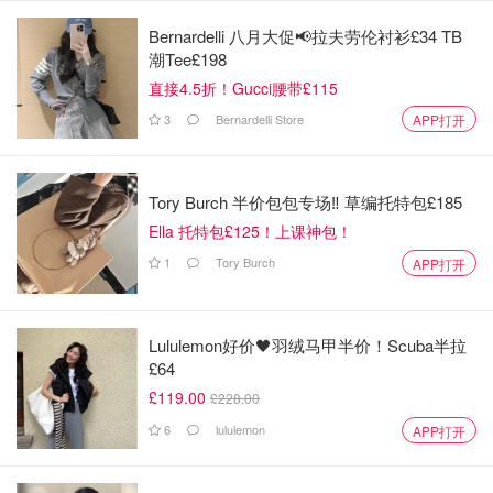
Bernardelli 八月大促📢拉夫劳伦衬衫£34 TB
潮Tee£198
直接4.5折！Gucci腰带£115
3
Bernardelli Store
APP打开
Tory Burch 半价包包专场‼️ 草编托特包£185
网友纷纷惊呼：“泼天的富贵落在喜茶头上了？Lisa都来打
广告了？”
Ella 托特包£125！上课神包！
1
Tory Burch
APP打开
但随之而来的更多却是质疑：喜茶请得起Lisa？真的假的？
咱们来理一理——
Lululemon好价🖤羽绒马甲半价！Scuba半拉
£64
LISA如今的咖位，一个Instagram贴文，开价几十上百万美
£119.00
元都不是问题。
£228.00
6
lululemon
APP打开
而喜茶呢？嗯，虽然贵，但……还真不是这个级别的广告
主。