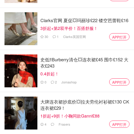
Clarks官网 夏促💥玛丽珍£22 镂空芭蕾鞋£16
3折起+第2双半价！百搭舒服！
30
1
Clarks英国官网
APP打开
史低‼️Burberry清仓💥连衣裙£45 围巾£152 大
衣£243
0.4折起！
0
2
Jomashop
APP打开
大牌连衣裙抄底价💥拉夫劳伦衬衫裙£130 CK
连衣裙£29！
1折起+9折！小鞠同款Ganni£88
4
Frasers
APP打开