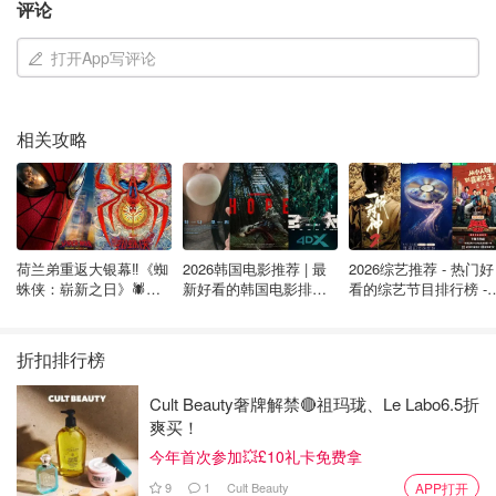
评论
打开App写评论
相关攻略
荷兰弟重返大银幕‼️《蜘
2026韩国电影推荐 | 最
2026综艺推荐 - 热门好
蛛侠：崭新之日》🕷️北
新好看的韩国电影排行
看的综艺节目排行榜 - 
美热映中❣️阵容豪华✨🤩
榜，必看盘点！8月最
月最新:《​​披荆斩棘
新！(持续更新）
2026》回归啦
折扣排行榜
Cult Beauty奢牌解禁🔴祖玛珑、Le Labo6.5折
爽买！
今年首次参加💥£10礼卡免费拿
9
1
Cult Beauty
APP打开