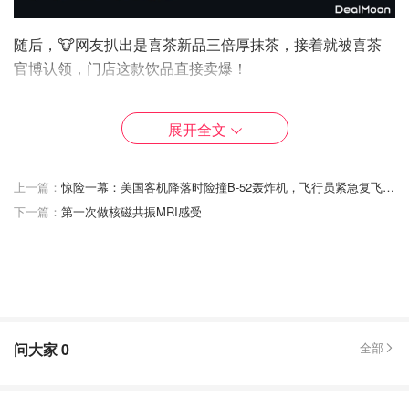
随后，🐮网友扒出是喜茶新品三倍厚抹茶，接着就被喜茶
官博认领，门店这款饮品直接卖爆！
展开全文
上一篇：
惊险一幕：美国客机降落时险撞B-52轰炸机，飞行员紧急复飞避过一劫！
下一篇：
第一次做核磁共振MRI感受
问大家
0
全部