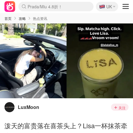
🇬🇧
Prada/Miu 4.8折！
UK
麦卢卡蜂蜜夏促！个位数！
啥？必胜客披萨5折！
首页
攻略
热点资讯
LuxMoon
关注
泼天的富贵落在喜茶头上？Lisa一杯抹茶牵