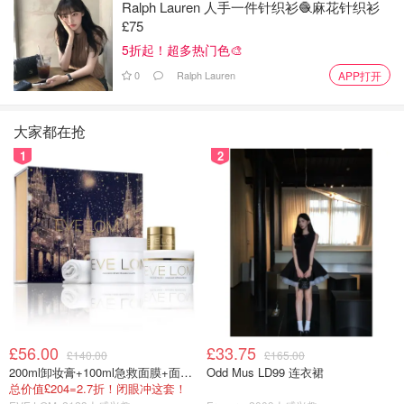
Ralph Lauren 人手一件针织衫🧶麻花针织衫
可故事的反转就在这。
£75
5折起！超多热门色🎨
0
Ralph Lauren
APP打开
🕵️‍♀️破案线索1：喜茶×FENDI，早有交集
大家都在抢
记得2023年，喜茶和FENDI做过一个联名款吗？
1
2
FENDI正是LVMH集团旗下的奢侈品牌。
£56.00
£33.75
£140.00
£165.00
200ml卸妆膏+100ml急救面膜+面霜+洁颜布
Odd Mus LD99 连衣裙
总价值£204=2.7折！闭眼冲这套！