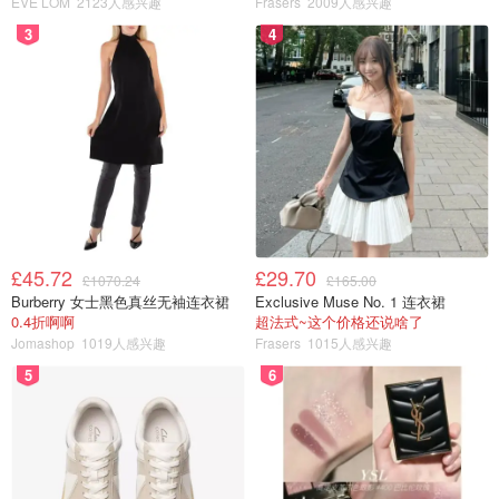
EVE LOM
2123人感兴趣
Frasers
2009人感兴趣
3
4
图片来自@Jing Daily，版权属于原作者
🕵️‍♀️破案线索2：喜茶背后的金主爷爷——LVMH
进一步查证后发现：
喜茶的D轮融资背后，有一个大金主叫BA Capital，BA其中
就包括有投资机构L Catterton。
£45.72
£29.70
£1070.24
£165.00
Burberry 女士黑色真丝无袖连衣裙
Exclusive Muse No. 1 连衣裙
没错，L Catterton正是LVMH集团旗下的！
0.4折啊啊
超法式~这个价格还说啥了
Jomashop
1019人感兴趣
Frasers
1015人感兴趣
它不但投了喜茶，还悄悄投了元气森林、Bernina、完美日
5
6
记、Trautec、丸美等等国内品牌。
所以，Lisa×喜茶，真的是“顺手牵富贵”？
Lisa本身就是LV的代言人，和LVMH集团关系密切，再加上