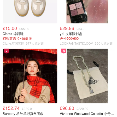
和LVMH家族三公子交情匪浅（注意！我们只是说交情匪
浅！粉丝冷静～）。
在自己的法拉利上随手“带”个LVMH投资品牌，合理到不能
更合理。
£15.00
£29.86
£55.00
£54.00
Clarks 德训鞋
ysl 皮革眼影盘
这哪是什么喜茶的逆袭广告？分明是“集团内部资源联动”罢
幻视某吉拉~贼舒服
色号500/600
了。
Clarks英国官网
977人感兴趣
LOOKFANTASTIC.COM
960人感兴趣
7
8
£152.74
£96.80
£380.01
£220.00
Burberry 格纹羊绒真丝围巾
Vivienne Westwood Celestia 小号吊坠项链