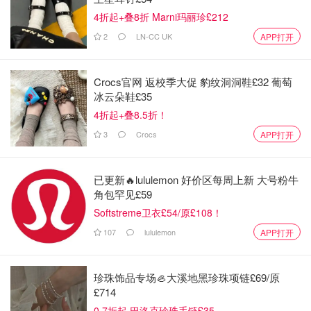
4折起+叠8折 Marni玛丽珍£212
2
LN-CC UK
APP打开
Crocs官网 返校季大促 豹纹洞洞鞋£32 葡萄
冰云朵鞋£35
4折起+叠8.5折！
3
Crocs
APP打开
已更新🔥lululemon 好价区每周上新 大号粉牛
角包罕见£59
包裝打開里面是濕面和一包香辣牛肉味的醬，很簡單。面有
Softstreme卫衣£54/原£108！
點像像油面，滾水下面，燙一分鐘，撈起，把醬包加到面里
107
lululemon
APP打开
拌匀就好了。我對面和面都沒太大的期待，但是吃了口，還
是被味道驚喜到了😋
珍珠饰品专场🦪大溪地黑珍珠项链£69/原
£714
面剛剛好，不太軟，也不太硬，醬很香。我受不了太辣，所
0.7折起 巴洛克珍珠手链£35