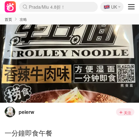
🇬🇧
Prada/Miu 4.8折！
UK
麦卢卡蜂蜜夏促！个位数！
啥？必胜客披萨5折！
首页
攻略
peierw
关注
一分鐘即食午餐