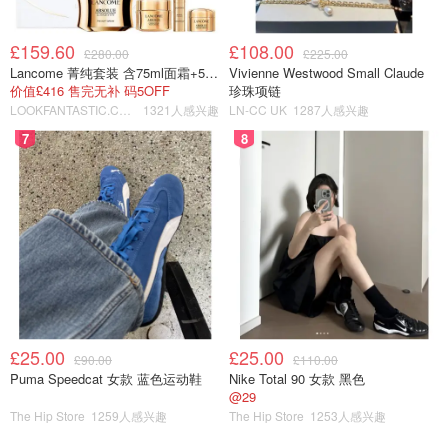
£159.60
£108.00
£280.00
£225.00
Lancome 菁纯套装 含75ml面霜+5ml精华+5ml眼霜
Vivienne Westwood Small Claude
价值£416 售完无补 码5OFF
珍珠项链
LOOKFANTASTIC.COM
1321人感兴趣
LN-CC UK
1287人感兴趣
7
8
£25.00
£25.00
£90.00
£110.00
Puma Speedcat 女款 蓝色运动鞋
Nike Total 90 女款 黑色
@29
The Hip Store
1259人感兴趣
The Hip Store
1253人感兴趣