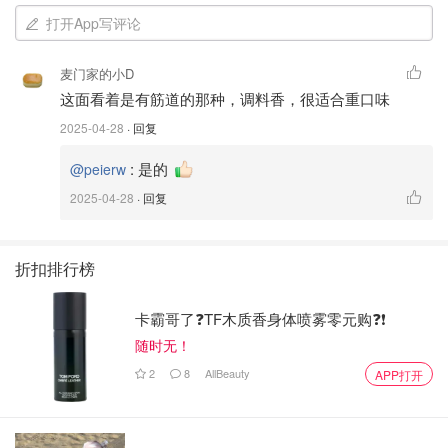
打开App写评论
麦门家的小D
这面看着是有筋道的那种，调料香，很适合重口味
2025-04-28
· 回复
:
是的
@peierw
2025-04-28
· 回复
折扣排行榜
卡霸哥了❓TF木质香身体喷雾零元购❓❗
随时无！
2
8
AllBeauty
APP打开