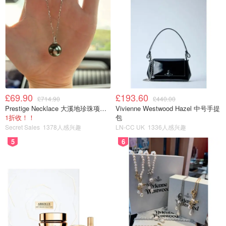
£69.90
£193.60
£714.90
£440.00
Prestige Necklace 大溪地珍珠项链 10-11mm
Vivienne Westwood Hazel 中号手提
1折收！！
包
Secret Sales
1378人感兴趣
LN-CC UK
1336人感兴趣
5
6