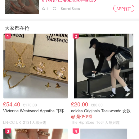
加了一點花生醬，香！
1
Secret Sales
APP打开
大家都在抢
1
2
£54.40
£20.00
£170.00
£80.00
Vivienne Westwood Agnatha 耳环
adidas Originals Taekwondo 女款黑色运动鞋
@ 是伊伊呀
LN-CC UK
2131人感兴趣
The Hip Store
1664人感兴趣
3
4