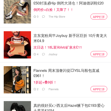
£50封顶💰Hip 倒闭大清仓！阿迪德训鞋£20
倒闭价=白捡！又降了！！
3
The Hip Store
APP打开
京东宠粉局🎊Joybuy 新手区巨折 10斤青龙大
米£4.9
次日达！18L装Volvic矿泉水£11
4
Joybuy
APP打开
Flannels 周末顶奢闪促💥YSL马鞍包直减
£961！
1折起+叠9折！
2
Flannels
APP打开
真的很好买👉西太后Hazel腋下包£193/爱心
土星耳钉£54