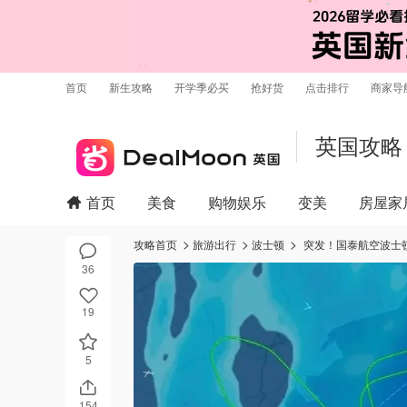
首页
新生攻略
开学季必买
抢好货
点击排行
商家导
英国攻略
首页
美食
购物娱乐
变美
房屋家
攻略首页
旅游出行
波士顿
突发！国泰航空波士顿
36
19
5
154