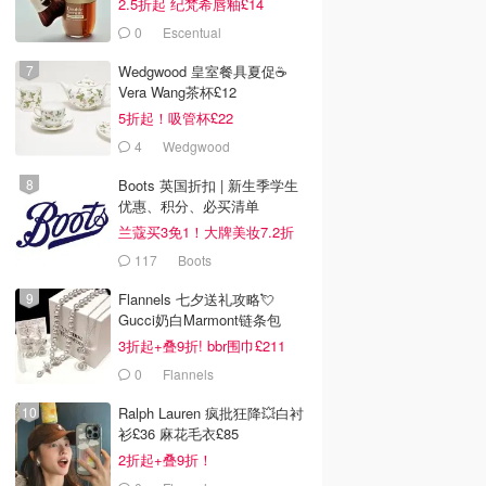
2.5折起 纪梵希唇釉£14
0
Escentual
Wedgwood 皇室餐具夏促☕️
Vera Wang茶杯£12
5折起！吸管杯£22
4
Wedgwood
Boots 英国折扣 | 新生季学生
优惠、积分、必买清单
兰蔻买3免1！大牌美妆7.2折
117
Boots
Flannels 七夕送礼攻略💘
Gucci奶白Marmont链条包
£719
3折起+叠9折! bbr围巾£211
0
Flannels
Ralph Lauren 疯批狂降💥白衬
衫£36 麻花毛衣£85
2折起+叠9折！