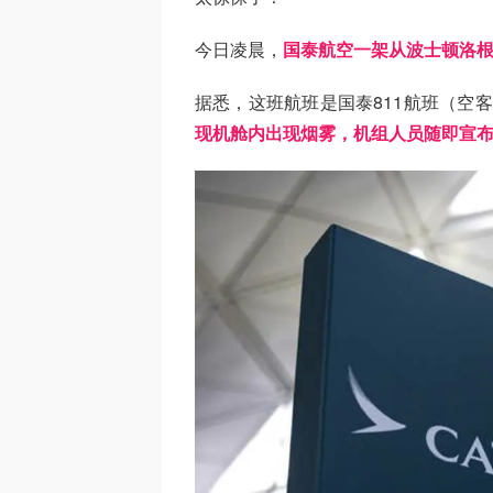
今日凌晨，
国泰航空一架从波士顿洛
据悉，这班航班是国泰811航班（空客A
现机舱内出现烟雾，机组人员随即宣