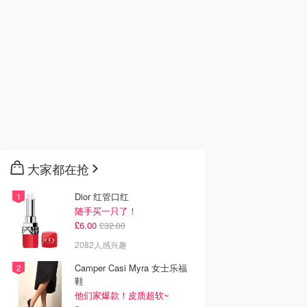
大家都在抢
Dior 红管口红
随手买一只了！
£6.00
£32.00
2082人感兴趣
Camper Casi Myra 女士乐福
鞋
他们家爆款！皮质超软~