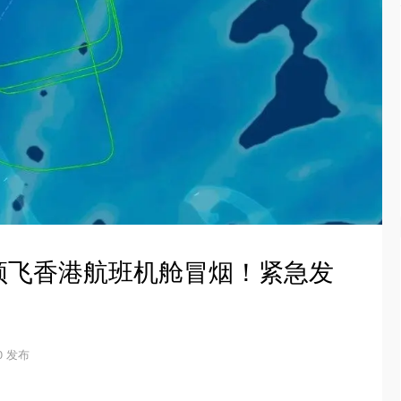
顿飞香港航班机舱冒烟！紧急发
20 发布