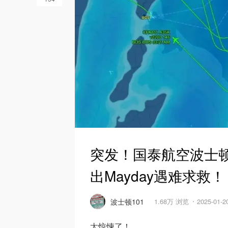
突发！国泰航空波士
出Mayday遇难求救！
波士顿101
1.68万 浏览
2025-01-
太惊悚了！