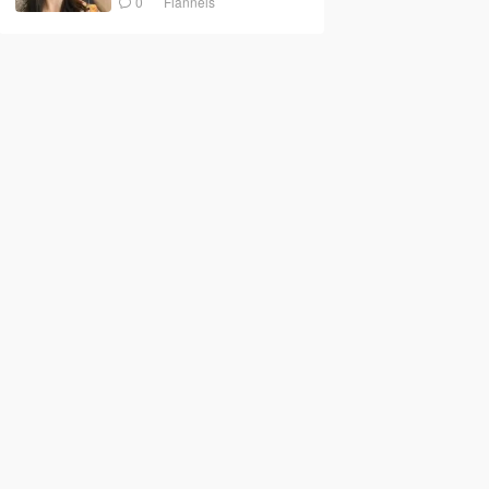
0
Flannels