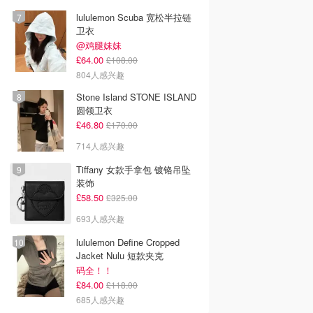
lululemon Scuba 宽松半拉链
卫衣
@鸡腿妹妹
£64.00
£108.00
804人感兴趣
Stone Island STONE ISLAND
圆领卫衣
£46.80
£170.00
714人感兴趣
Tiffany 女款手拿包 镀铬吊坠
装饰
£58.50
£325.00
693人感兴趣
lululemon Define Cropped
Jacket Nulu 短款夹克
码全！！
£84.00
£118.00
685人感兴趣