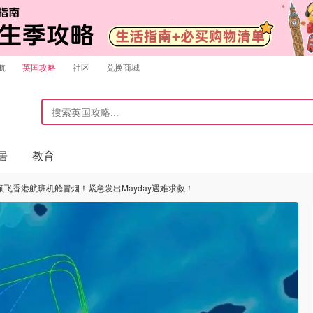
航
英国攻略
社区
兑换商城
居
教育
飞香港航班机舱冒烟！紧急发出Mayday遇难求救！