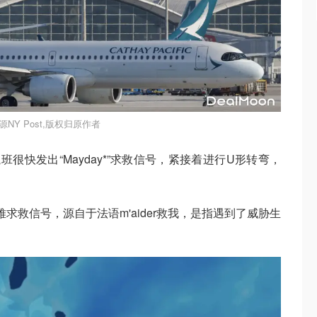
源NY Post,版权归原作者
很快发出“Mayday*”求救信号，紧接着进行U形转弯，
难求救信号，源自于法语m'aider救我，是指遇到了威胁生