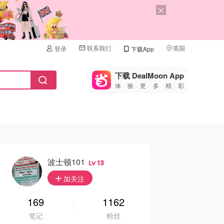
联系我们
英国
登录
下载App
🇺🇸
美国
下载 DealMoon App
体验更多精彩
🇨🇳
中国
🇨🇦
加拿大
🇬🇧
英国
🇩🇪
德国
波士顿101
13
🇫🇷
加关注
法国
🇮🇹
169
1162
意大利
笔记
粉丝
🇦🇺
澳洲