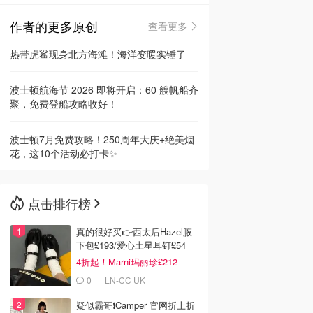
作者的更多原创
查看更多
🇳🇿
新西兰
热带虎鲨现身北方海滩！海洋变暖实锤了
波士顿航海节 2026 即将开启：60 艘帆船齐
聚，免费登船攻略收好！
波士顿7月免费攻略！250周年大庆+绝美烟
花，这10个活动必打卡✨
点击排行榜
真的很好买👉西太后Hazel腋
下包£193/爱心土星耳钉£54
4折起！Marni玛丽珍£212
0
LN-CC UK
疑似霸哥❗️Camper 官网折上折