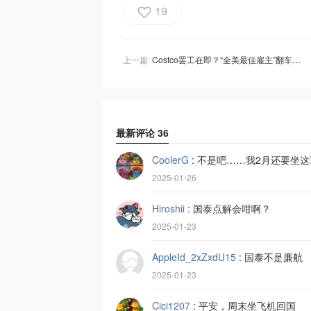
19
上一篇:
Costco罢工在即？“全美最佳雇主”翻车了？
最新评论
36
CoolerG
:
不是吧……我2月还要坐这
2025-01-26
Hiroshii
:
国泰点解会咁啊？
2025-01-23
AppleId_2xZxdU15
:
国泰不是廉航
2025-01-23
Cici1207
:
平安，周末坐飞机回国