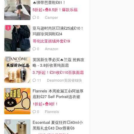
🔥绑带芭蕾鞋£61！
5折起+叠8.5折！爆款乐福
£68！
0
Camper
亚马逊时尚区💥满£25减£10！
玛丽珍洞洞鞋£24
哥伦比亚抓绒外套£19
0
Amazon
英国新生季必买🔥兰蔻 抢购攻
略 - 3.8折收菁纯面霜
3.7折起！£31收£110百肽面霜
套装
11
Dealmoon英国省钱快
报
Flannels 本周捡漏王👍阿迪厚
底鞋£27 Self Portrait连衣裙
£63
1折起+叠9折！
0
Flannels
Escentual 夏促狂炸💥40ml小
黑瓶礼盒£43 Dior唇膏£6