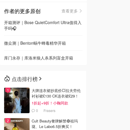
作者的更多原创
查看更多
🇳🇿
新西兰
开箱测评｜Bose QuietComfort Ultra值得入
手吗🎧
微众测｜Benton蜗牛蜂毒精华开箱
库门永存｜库洛米狼人杀系列盲盒开箱
点击排行榜
大牌连衣裙抄底价💥拉夫劳伦
衬衫裙£130 CK连衣裙£29！
1折起+9折！小鞠同款
Ganni£88
0
Frasers
Cult Beauty奢牌解禁🔴祖玛
珑、Le Labo6.5折爽买！