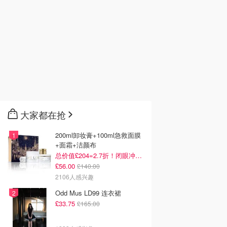
大家都在抢
200ml卸妆膏+100ml急救面膜
+面霜+洁颜布
总价值£204=2.7折！闭眼冲这套！
£56.00
£140.00
2106人感兴趣
Odd Mus LD99 连衣裙
£33.75
£165.00