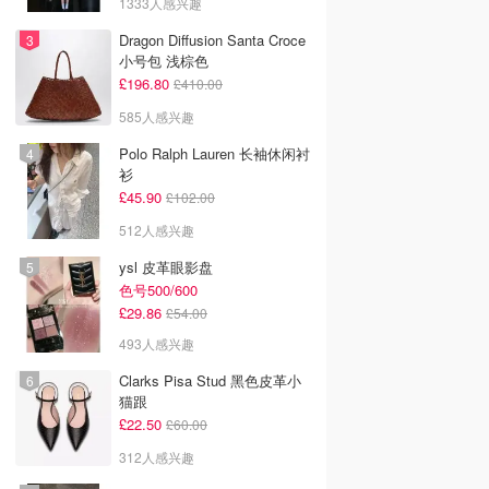
1333人感兴趣
Dragon Diffusion Santa Croce
小号包 浅棕色
£196.80
£410.00
585人感兴趣
Polo Ralph Lauren 长袖休闲衬
衫
£45.90
£102.00
512人感兴趣
ysl 皮革眼影盘
色号500/600
£29.86
£54.00
493人感兴趣
Clarks Pisa Stud 黑色皮革小
猫跟
£22.50
£60.00
312人感兴趣