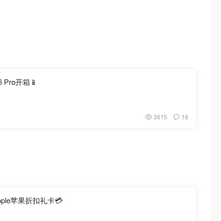
 Pro开箱📱
3615
16
pple苹果折扣礼卡💳