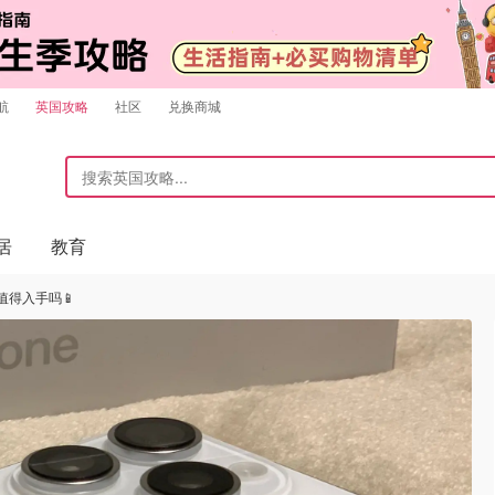
航
英国攻略
社区
兑换商城
居
教育
ro值得入手吗📱