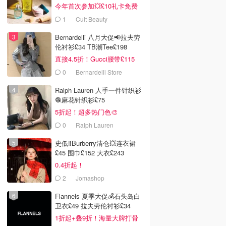
今年首次参加💥£10礼卡免费
拿
1
Cult Beauty
Bernardelli 八月大促📢拉夫劳
伦衬衫£34 TB潮Tee£198
直接4.5折！Gucci腰带£115
0
Bernardelli Store
Ralph Lauren 人手一件针织衫
🧶麻花针织衫£75
5折起！超多热门色🎨
0
Ralph Lauren
史低‼️Burberry清仓💥连衣裙
£45 围巾£152 大衣£243
0.4折起！
2
Jomashop
Flannels 夏季大促💰石头岛白
卫衣£49 拉夫劳伦衬衫£34
1折起+叠9折！海量大牌打骨