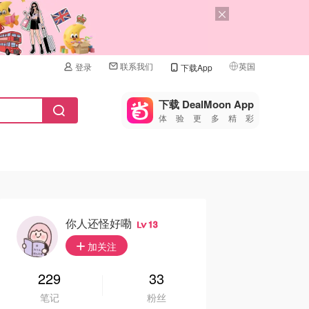
联系我们
英国
登录
下载App
🇺🇸
美国
下载 DealMoon App
体验更多精彩
🇨🇳
中国
🇨🇦
加拿大
🇬🇧
英国
🇩🇪
德国
你人还怪好嘞
13
🇫🇷
加关注
法国
🇮🇹
229
33
意大利
笔记
粉丝
🇦🇺
澳洲