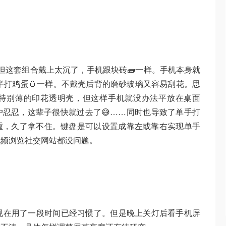
但这套组合戴上太沉了，手机跟块砖🧱一样。手机本身就
着半打鸡蛋🥚一样。不戴壳后背的磨砂玻璃又容易刮花。思
特别薄的印花透明壳，但这样手机就没办法平放在桌面
忍忍，这辈子很快就过去了😅……同时也导致了单手打
重，久了拿不住。键盘是可以设置成靠左或靠右实现单手
视频浏览社交网站都没问题。
现在用了一段时间已经习惯了。但是晚上关灯后看手机屏