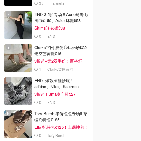
折！
35
Flannels
END 3-5折专场🛒Acne马海毛
围巾£150、Asics球鞋£53
Skims连衣裙£38
0
END.
Clarks官网 夏促💥玛丽珍£22
镂空芭蕾鞋£16
3折起+第2双半价！百搭舒
服！
1
Clarks英国官网
END. 爆款球鞋抄底！
adidas、Nike、Salomon
3折起 Puma赛车鞋£27
0
END.
Tory Burch 半价包包专场‼️ 草
编托特包£185
Ella 托特包£125！上课神包！
0
Tory Burch