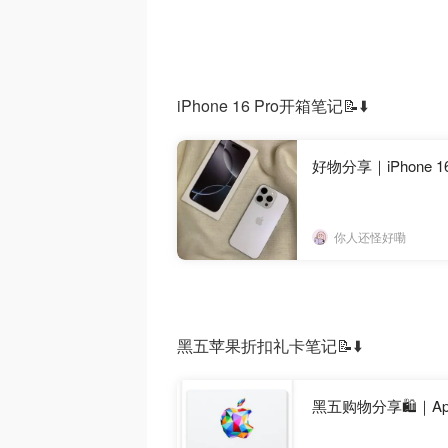
iPhone 16 Pro开箱笔记📝⬇️
好物分享｜iPhone 16
你人还怪好嘞
黑五苹果折扣礼卡笔记📝⬇️
黑五购物分享🛍️｜A