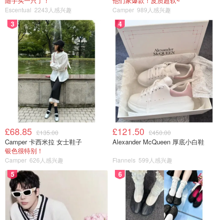
随手买一只了！
他们家爆款！皮质超软~
Escentual
2243人感兴趣
Camper
989人感兴趣
3
4
£68.85
£121.50
£135.00
£450.00
Camper 卡西米拉 女士鞋子
Alexander McQueen 厚底小白鞋
银色很特别！
Camper
626人感兴趣
Flannels
599人感兴趣
5
6