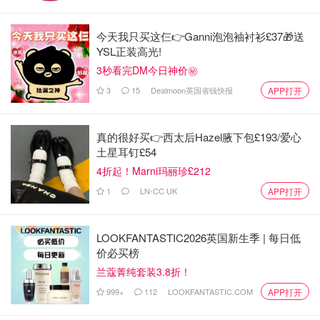
今天我只买这仨👉Ganni泡泡袖衬衫£37🎁送
YSL正装高光!
3秒看完DM今日神价㊙️
3
15
Dealmoon英国省钱快报
APP打开
真的很好买👉西太后Hazel腋下包£193/爱心
土星耳钉£54
4折起！Marni玛丽珍£212
1
LN-CC UK
APP打开
LOOKFANTASTIC2026英国新生季 | 每日低
价必买榜
兰蔻菁纯套装3.8折！
999+
112
LOOKFANTASTIC.COM
APP打开