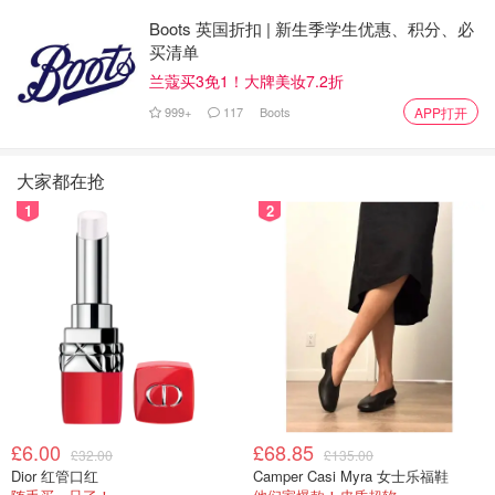
Boots 英国折扣 | 新生季学生优惠、积分、必
买清单
兰蔻买3免1！大牌美妆7.2折
999+
117
Boots
APP打开
大家都在抢
1
2
£6.00
£68.85
£32.00
£135.00
Dior 红管口红
Camper Casi Myra 女士乐福鞋