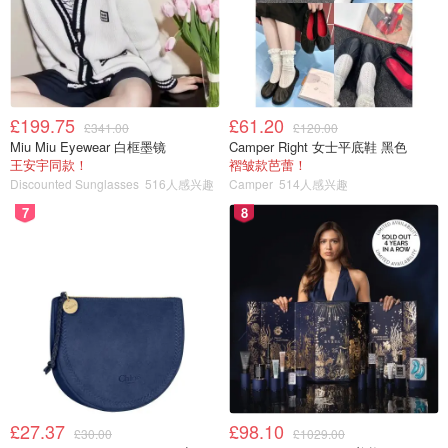
£199.75
£61.20
£341.00
£120.00
Miu Miu Eyewear 白框墨镜
Camper Right 女士平底鞋 黑色
王安宇同款！
褶皱款芭蕾！
Discounted Sunglasses
516人感兴趣
Camper
514人感兴趣
7
8
£27.37
£98.10
£30.00
£1029.00