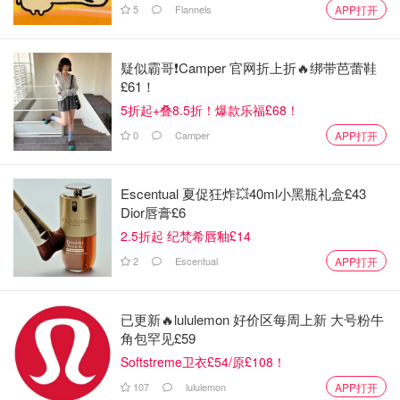
5
Flannels
APP打开
疑似霸哥❗️Camper 官网折上折🔥绑带芭蕾鞋
£61！
店里最吸引我的是各种色彩缤纷的茶叶罐子，设计上既有复
5折起+叠8.5折！爆款乐福£68！
古的英式风格，又加入了一些现代的趣味。除了茶叶，这里
还卖咖啡、糖果、饼干，琳琅满足的，让人有点目不暇接。
0
Camper
APP打开
让我惊喜的是，店里还特别展示了一些精致的茶具——比如
银制的茶叶过滤器，各种形状的茶壶，完全满足了我对“英
Escentual 夏促狂炸💥40ml小黑瓶礼盒£43
式下午茶”的所有幻想。
Dior唇膏£6
2.5折起 纪梵希唇釉£14
2
Escentual
APP打开
已更新🔥lululemon 好价区每周上新 大号粉牛
角包罕见£59
Softstreme卫衣£54/原£108！
107
lululemon
APP打开