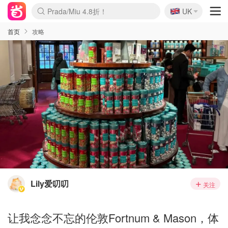
🇬🇧
Prada/Miu 4.8折！
UK
麦卢卡蜂蜜夏促！个位数！
啥？必胜客披萨5折！
首页
攻略
Lily爱叨叨
关注
让我念念不忘的伦敦Fortnum & Mason，体