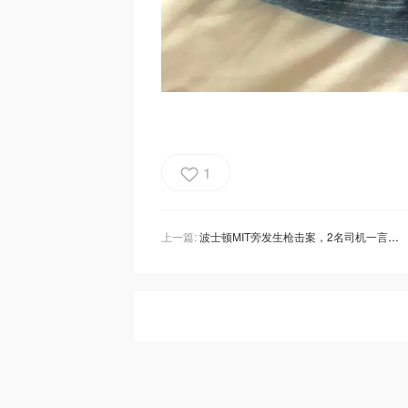
1
上一篇:
波士顿MIT旁发生枪击案，2名司机一言不合下车互殴+开枪