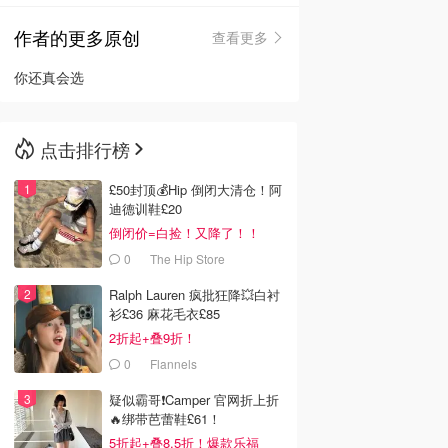
作者的更多原创
查看更多
🇳🇿
新西兰
你还真会选
点击排行榜
£50封顶💰Hip 倒闭大清仓！阿
迪德训鞋£20
倒闭价=白捡！又降了！！
0
The Hip Store
Ralph Lauren 疯批狂降💥白衬
衫£36 麻花毛衣£85
2折起+叠9折！
0
Flannels
疑似霸哥❗️Camper 官网折上折
🔥绑带芭蕾鞋£61！
5折起+叠8.5折！爆款乐福