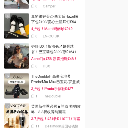
£68！
0
Camper
真的很好买👉西太后Hazel腋
下包£193/爱心土星耳钉£54
4折起！Marni玛丽珍£212
0
LN-CC UK
夯‼️HBX 1折清仓📍越买越
省！巴宝莉包£329/原£1641
AcneT恤£56 勃肯拖鞋£48！
6
HBX
TheDoubleF 高奢宝地🤴
Prada/Miu Miu/巴宝莉/罗意威
3折起！Prada乐福鞋£427
1
TheDoubleF
英国新生季必买🔥兰蔻 抢购攻
略 - 3.8折收菁纯面霜
3.7折起！£31收£110百肽面霜
套装
11
Dealmoon英国省钱快