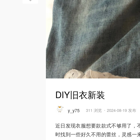
DIY旧衣新装
y_y75
311 浏览
2024-08-19 发布
近日发现衣服想要款款式不够用了，
时找到一些好久不用的蕾丝，灵感一