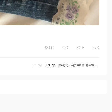
311
0
0
0
下一篇:
【FitFlop】用科技打造颜值和舒适兼得的现代美鞋