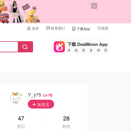
联系我们
英国
登录
下载App
🇺🇸
美国
下载 DealMoon App
体验更多精彩
🇨🇳
中国
🇨🇦
加拿大
🇬🇧
英国
🇩🇪
德国
Y_y75
10
🇫🇷
加关注
法国
🇮🇹
47
28
意大利
笔记
粉丝
🇦🇺
澳洲