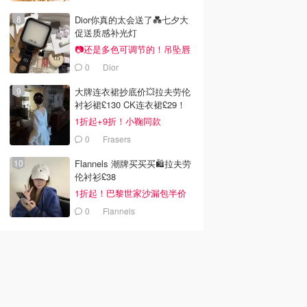
报
Dior你真的太会送了💑七夕大
促送质感补光灯
📷还是多色可调节的！吊坠唇
蜜£33
0
Dior
大牌连衣裙抄底价💥拉夫劳伦
衬衫裙£130 CK连衣裙£29！
1折起+9折！小鞠同款
Ganni£88
0
Frasers
Flannels 潮牌买买买🛍️拉夫劳
伦衬衫£38
1折起！巴黎世家沙漏包半价
0
Flannels