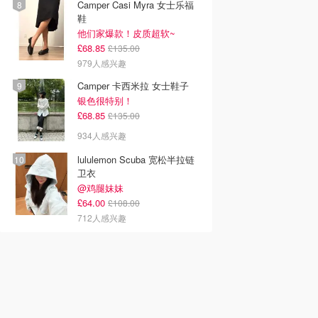
Camper Casi Myra 女士乐福
鞋
他们家爆款！皮质超软~
£68.85
£135.00
979人感兴趣
Camper 卡西米拉 女士鞋子
银色很特别！
£68.85
£135.00
934人感兴趣
lululemon Scuba 宽松半拉链
卫衣
@鸡腿妹妹
£64.00
£108.00
712人感兴趣