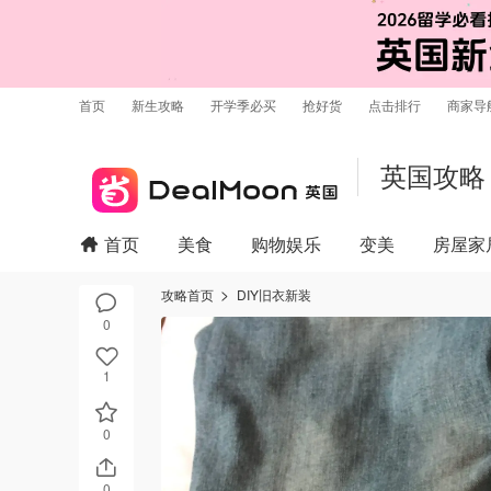
首页
新生攻略
开学季必买
抢好货
点击排行
商家导
英国攻略
首页
美食
购物娱乐
变美
房屋家
攻略首页
DIY旧衣新装
0
1
0
0