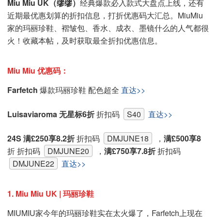
Miu Miu UK（缪缪）
经典爆款必入款式大盘点上线，还有
近期最优惠划算的折扣信息，打折优惠码大汇总。MiuMiu
家的玛丽珍鞋、褶皱包、香水、成衣、墨镜什么的人气都很
火！收藏本帖，及时获取最全折扣优惠信息。
Miu Miu 优惠码：
Farfetch
爆款玛丽珍鞋 配色超全
直达>>
Luisaviaroma
无星标6折
折扣码
S40
直达>>
24S 满£250享8.2折
折扣码
DMJUNE18
，
满£500享8
折 折扣码
DMJUNE20
，
满£750享7.8折
折扣码
DMJUNE22
直达>>
1. Miu Miu UK | 玛丽珍鞋
MIUMIU家今年的玛丽珍鞋实在太火爆了，Farfetch上现在