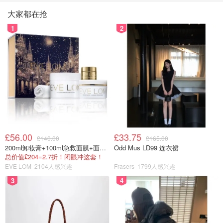
大家都在抢
1
2
£56.00
£33.75
£140.00
£165.00
200ml卸妆膏+100ml急救面膜+面霜+洁颜布
Odd Mus LD99 连衣裙
总价值£204=2.7折！闭眼冲这套！
EVE LOM
2104人感兴趣
Frasers
1799人感兴趣
3
4