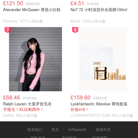
£121.50
£4.51
£450.00
£14.95
Alexander McQueen 厚底小白鞋
No7 72 小时深层补水面膜100ml
Flannels
1077人感兴趣
Boots
1050人感兴趣
7
8
£68.46
£159.60
£150.94
£280.00
Ralph Lauren 大童罗纹毛衣
Lookfantastic Absolue 菁纯套装
手慢无！XL仅剩两件！
价值416！
Cettire
983人感兴趣
LOOKFANTASTIC.COM
951人感兴趣
联系我们
黑五
InRewards
饭团外卖
隐私条款
用户协议
版权声明