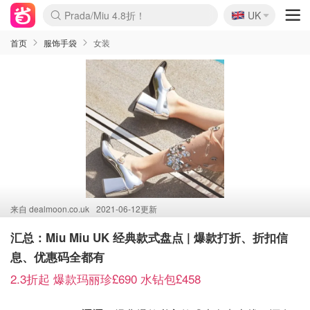
🇬🇧
Prada/Miu 4.8折！
UK
麦卢卡蜂蜜夏促！个位数！
啥？必胜客披萨5折！
首页
服饰手袋
女装
来自
dealmoon.co.uk
2021-06-12更新
汇总：Miu Miu UK 经典款式盘点 | 爆款打折、折扣信
息、优惠码全都有
2.3折起 爆款玛丽珍£690 水钻包£458