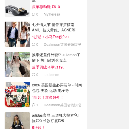
皮革穆勒鞋 £610
0
Mytheresa
七夕情人节 情侣穿搭指南-
AMI、拉夫劳伦、ACNE等
1折起！小马Tee仅£20
0
Dealmoon英国省钱快报
换季还差件外套⁉️lululemon了
解下 热门款外套盘点
反季羽绒马甲£119、
Define£84
0
lululemon
2026 英国新生必买清单 - 时尚
包包 美妆 运动 电子等
1折起！超多好价！
1
Dealmoon英国省钱快报
adidas官网 三道杠大搜罗🔍T
恤£20 长款打底£25
5折起！