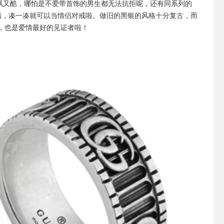
飒又酷，哪怕是不爱带首饰的男生都无法抗拒呢，还有同系列的
士戒指，凑一凑就可以当情侣对戒啦。做旧的黑银的风格十分复古，而
，也是爱情最好的见证者啦！