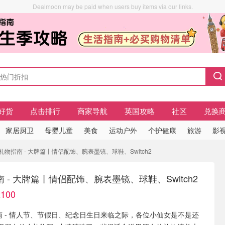
Dealmoon may be paid when users buy items via our links.
好货
点击排行
商家导航
英国攻略
社区
兑换
家居厨卫
母婴儿童
美食
运动户外
个护健康
旅游
影视
礼物指南 - 大牌篇丨情侣配饰、腕表墨镜、球鞋、Switch2
 - 大牌篇丨情侣配饰、腕表墨镜、球鞋、Switch2
100
南 - 情人节、节假日、纪念日生日来临之际，各位小仙女是不是还