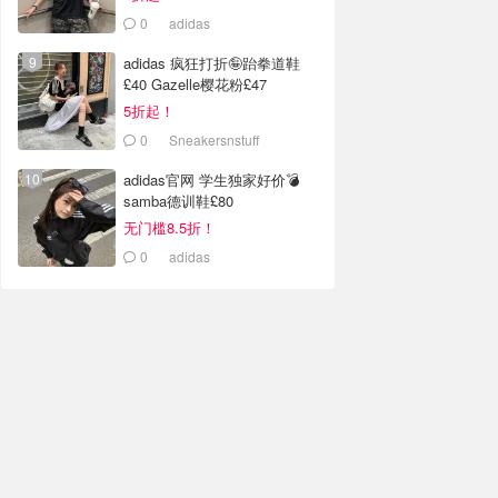
0
adidas
adidas 疯狂打折🤪跆拳道鞋
£40 Gazelle樱花粉£47
5折起！
0
Sneakersnstuff
adidas官网 学生独家好价💣
samba德训鞋£80
无门槛8.5折！
0
adidas