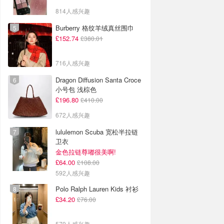
814人感兴趣
Burberry 格纹羊绒真丝围巾
£152.74
£380.01
716人感兴趣
Dragon Diffusion Santa Croce
小号包 浅棕色
£196.80
£410.00
672人感兴趣
lululemon Scuba 宽松半拉链
卫衣
金色拉链尊嘟很美啊!
£64.00
£108.00
592人感兴趣
Polo Ralph Lauren Kids 衬衫
£34.20
£76.00
579人感兴趣