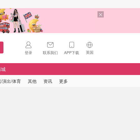
英国
登录
联系我们
APP下载
🇺🇸
美国
商城
🇨🇳
中国
/演出/体育
其他
资讯
更多
🇨🇦
加拿大
扫码下载 App
🇬🇧
英国
Download on the
App Store
🇩🇪
德国
Download the
Android App
🇫🇷
法国