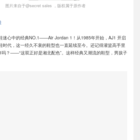
图片来自于@secret sales ，版权属于原作者
鞋
中的经典NO.1——Air Jordan 1！从1985年开始，AJ1 开启
鞋时代，这一经久不衰的鞋型也一直延续至今。还记得灌篮高手里
J1吗？——“这双正好是湘北配色”。这样经典又潮流的鞋型，男孩子