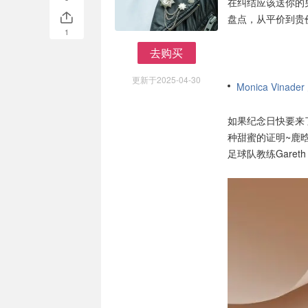
在纠结应该送你的
盘点，从平价到贵
1
去购买
去购买
更新于2025-04-30
Monica Vinad
如果纪念日快要来
种甜蜜的证明~鹿晗
足球队教练Garet