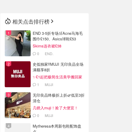
相关点击排行榜
END 3-5折专场🛒Acne马海毛
围巾£150、Asics球鞋£53
Skims连衣裙£38
0
END.
史低独家‼️MUJI 无印良品全场
满额享8折
✨£1起把极简生活美学搬回家
1
MUJI
无印良品终极折上折🌿低至3折
清仓
几镑入muji！捡了大便宜！
0
MUJI
Mytheresa本周新包鞋配饰盘
点