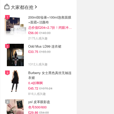
大家都在抢
200ml卸妆膏+100ml急救面膜
+面霜+洁颜布
总价值£204=2.7折！闭眼冲这套！
£56.00
£140.00
2175人感兴趣
Odd Mus LD99 连衣裙
£33.75
£165.00
1312人感兴趣
Burberry 女士黑色真丝无袖连
衣裙
0.4折啊啊
£45.72
£1070.24
816人感兴趣
ysl 皮革眼影盘
色号500/600
£29.86
£54.00