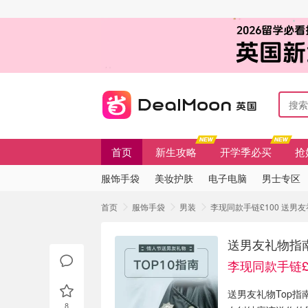
首页
新生攻略
开学季必买
抢
服饰手袋
美妆护肤
电子电脑
男士专区
首页
服饰手袋
男装
李现同款手链£100 送男友
送男友礼物指南
李现同款手链£
送男友礼物Top指
8