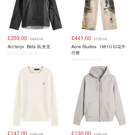
£359.00
£441.00
£449.00
£735.00
Arc'teryx
Beta SL夹克
Acne Studios
1981U 印花牛
仔裤
@dealmoon.co.uk
@dealmoon.co.uk
£147.00
£130.00
£245.00
£185.00