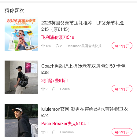
猜你喜欢
2026英国父亲节送礼推荐 - LF父亲节礼盒
£45（原£145）
飞利浦剃须刀£49
136
2
Dealmoon英国省钱快报
APP打开
Coach男款折上折😎老花双肩包£159 卡包
£38
3折起+叠8折！
2
Coach
APP打开
lululemon官网 潮男在穿啥✊湖水蓝连帽卫衣
£74
Pace Breaker夹克£104！
0
lululemon
APP打开