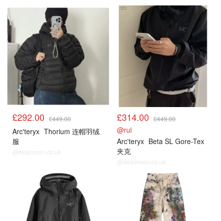
£292.00
£314.00
£449.00
£449.00
@rui
Arc'teryx
Thorium 连帽羽绒
服
Arc'teryx
Beta SL Gore-Tex
夹克
@dealmoon.co.uk
@dealmoon.co.uk