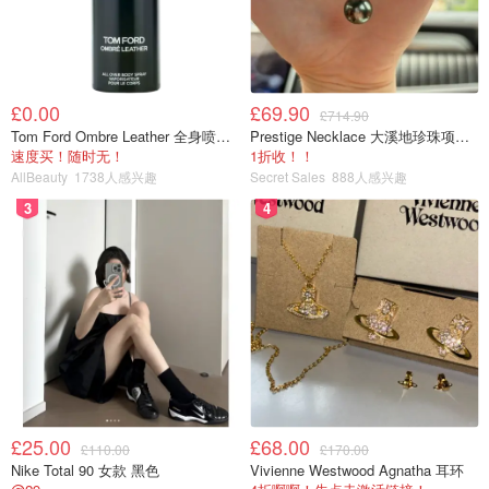
£0.00
£69.90
£714.90
Tom Ford Ombre Leather 全身喷雾 150ml
Prestige Necklace 大溪地珍珠项链 10-11mm
速度买！随时无！
1折收！！
AllBeauty
1738人感兴趣
Secret Sales
888人感兴趣
3
4
£25.00
£68.00
£110.00
£170.00
Nike Total 90 女款 黑色
Vivienne Westwood Agnatha 耳环