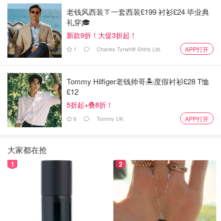
老钱风西装👔一套西装£199 衬衫£24 毕业典
礼穿🎓
新款9折！大促3折起！
1
Charles Tyrwhitt Shirts Ltd.
APP打开
Tommy Hilfiger老钱帅哥🏝️度假衬衫£28 T恤
£12
5折起+叠8折！
6
Tommy UK
APP打开
大家都在抢
1
2