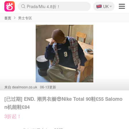
🇬🇧
Prada/Miu 4.8折！
UK
麦卢卡蜂蜜夏促！个位数！
啥？必胜客披萨5折！
首页
男士专区
来自
dealmoon.co.uk
06-13更新
[已过期] END. 潮男衣橱😎Nike Total 90鞋£55 Salomo
n机能鞋£84
3折起！