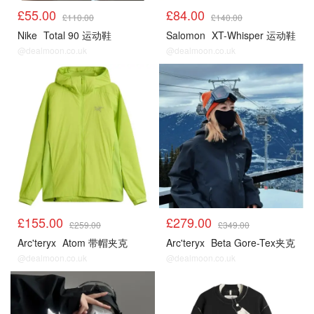
£55.00
£84.00
£110.00
£140.00
Nike
Total 90 运动鞋
Salomon
XT-Whisper 运动鞋
@dealmoon.co.uk
@dealmoon.co.uk
£155.00
£279.00
£259.00
£349.00
Arc'teryx
Atom 带帽夹克
Arc'teryx
Beta Gore-Tex夹克
@dealmoon.co.uk
@dealmoon.co.uk