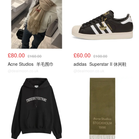
£80.00
£60.00
£160.00
£100.00
Acne Studios
羊毛围巾
adidas
Superstar II 休闲鞋
@dealmoon.co.uk
@dealmoon.co.uk