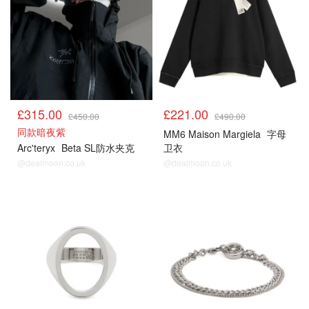
£315.00
£221.00
£450.00
£490.00
同款暗夜紫
MM6 Maison Margiela
字母
Arc'teryx
Beta SL防水夹克
卫衣
@dealmoon.co.uk
@dealmoon.co.uk