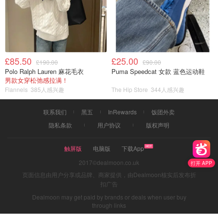
£85.50
£25.00
£190.00
£90.00
Polo Ralph Lauren 麻花毛衣
Puma Speedcat 女款 蓝色运动鞋
男款女穿松弛感拉满！
Flannels
385人感兴趣
The Hip Store
344人感兴趣
联系我们
黑五
InRewards
饭团外卖
隐私条款
用户协议
版权声明
触屏版
电脑版
下载App
2017©dealmoon.co.uk
打开 APP
页面信息由用户分享或品牌、商家提供，由Dealmoon核实后发布折
扣广告
Dealmoon may get paid by brands or deals when user buy
through links