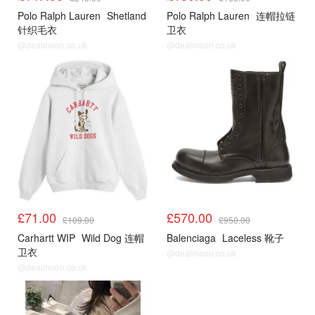
Polo Ralph Lauren
Shetland
Polo Ralph Lauren
连帽拉链
针织毛衣
卫衣
@dealmoon.co.uk
@dealmoon.co.uk
£71.00
£570.00
£109.00
£950.00
Carhartt WIP
Wild Dog 连帽
Balenciaga
Laceless 靴子
卫衣
@dealmoon.co.uk
@dealmoon.co.uk