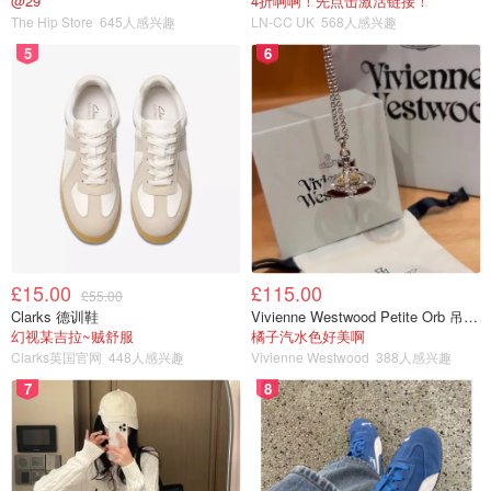
@29
4折啊啊！先点击激活链接！
The Hip Store
645人感兴趣
LN-CC UK
568人感兴趣
5
6
£15.00
£115.00
£55.00
Clarks 德训鞋
Vivienne Westwood Petite Orb 吊坠项链
幻视某吉拉~贼舒服
橘子汽水色好美啊
Clarks英国官网
448人感兴趣
Vivienne Westwood
388人感兴趣
7
8