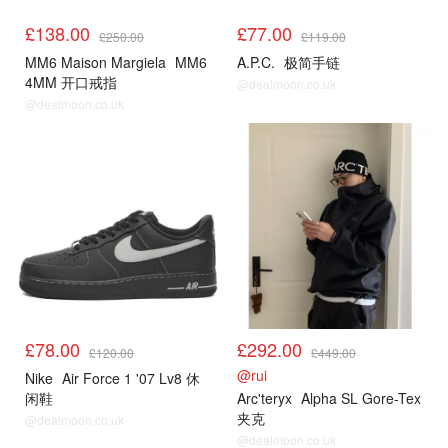
£138.00
£77.00
£250.00
£119.00
MM6 Maison Margiela
MM6
A.P.C.
极简手链
4MM 开口戒指
@dealmoon.co.uk
@dealmoon.co.uk
£78.00
£292.00
£120.00
£449.00
@rui
Nike
Air Force 1 '07 Lv8 休
闲鞋
Arc'teryx
Alpha SL Gore-Tex
夹克
@dealmoon.co.uk
@dealmoon.co.uk