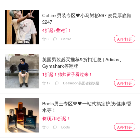
Cettire 男装专区🖤小马衬衫£67 麦昆厚底鞋
£247
4折起+叠9折！
3
Cettire
APP打开
英国男装必买推荐&折扣汇总 | Adidas、
Gymshark等潮牌
1折起！帅帅留子看过来！
17
Dealmoon英国省钱快报
APP打开
Boots男士专区💙🖤一站式搞定护肤/健康/香
水等！
剃须刀5折起！
0
Boots
APP打开