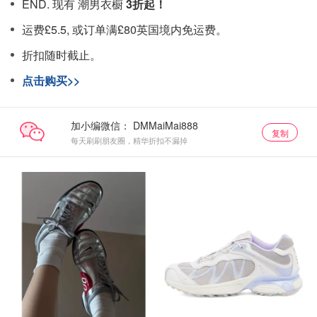
END. 现有 潮男衣橱
3折起！
运费£5.5, 或订单满£80英国境内免运费。
折扣随时截止。
点击购买>>
加小编微信：
复制
每天刷刷朋友圈，精华折扣不漏掉