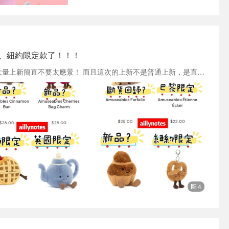
倫敦、紐約限定款了！！！
情人節鄰近、剛好刷到Jellycat美網終於終於大量上新簡直不要太應景！ 而且這次的上新不是普通上新，是直接能在官網買到不少先前在特定地區限定的限量款了！！！ps. 雖然是Jellycat美國官網、但還是要湊$75才免運 除了少數款式有寫明2/18上架（例如粉色蘭花）、其他地區限定款寫的是coming soon，有可能是3月上架（官網目前還沒公布日期）；我接下來有刷到開賣時間會再更新、或是可以刷dealmoon（可以說是在美華人必備省錢App）也能看到 大概辨認了一下，有紐約限定、巴黎限定、英國限定、還有之前大熱&斷貨很久的義大利餃子！！？？（不知道1-4有沒有都辨認對？） Amuseable Fleurette Tarte Aux Fraises $25：巴黎限定 Amuseable Collette Tarte Aucitron $25：巴黎限定 Amuseable Ravioli $25：斷貨很久的義大利方餃回歸 Amuseable Mille Mille-Feuille $25：巴黎限定 Amuseable Chinnamon Bun $28：新品？ Amuseable Cherries Bag Charm $28：櫻桃鑰匙串新品 Amuseable Waffle $40：紐約限定 華夫餅 Amuseable Vicky Teapot $35：英國限定 藍色茶壺 Amuseable Farfalle $25：斷貨很久的義大利蝴蝶麵回歸 Amuseable Etienne Eclai $22：巴黎限定 閃電泡芙 Amuseable Brigitte Brioche $22：新品？ Amuseable Pretzel Bag Charm $25：紐約限定 Amuseable Fran Pancakes $35：紐約限定 藍莓鬆餅 Amuseable Sports Kettlebell $40：新品 Amuseable Storm Cloud Bag Charm $25：新品 Amuseable Storm Cloud Bag $35：新品 靜待上市日期公布的那天！！
4