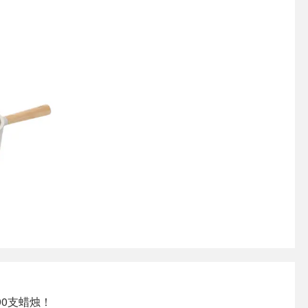
90支蜡烛！