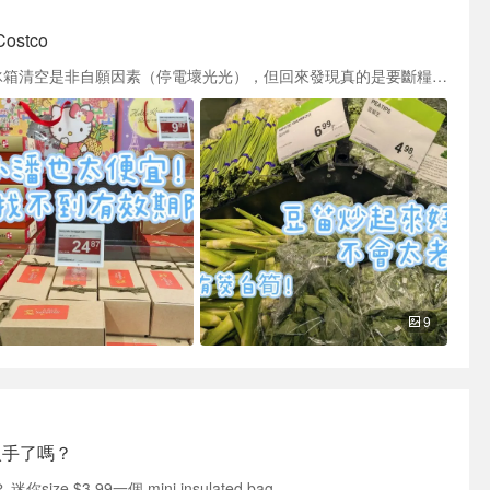
stco
冰箱清空一時爽，超市補貨跑斷腿。 雖然說冰箱清空是非自願因素（停電壞光光），但回來發現真的是要斷糧了，所以只好跑遍各大超市補貨。受限於我家喜歡的飲食風格 ，實在無法從美系超市滿足採買需求，真的是T&T（西雅圖去年底新開、最讓人興奮的加拿大超市T&T）、日本超市、Costco、Trader Joe's都各跑了一趟（想到我之前冷凍庫囤貨的TJ日式乳酪蛋糕都被丟光就有點傷心😭） 1. T&T：我最近逛的時候人潮終於沒那麼瘋狂了！菜品、肉類、熟食區真的種類很多！！還有$6.xx的來一客（看價格覺得很便宜，是我價值觀崩潰了嗎？？）、然後竟然看到有$9.xx的小潘，看到真的很想抓幾盒塞購物車！！但轉眼一看微熱山丘跟佳德價格，又覺得....其中必有詐！找了半天實在沒看到保存期限或製造日期，只好含淚放回去怕吃不完。 不過除了上一段說的菜品、肉類、熟食區外，泡麵/乾拌麵區、冷凍食品區相對有點失望，應該說是期望太大的失望，乾拌麵種類沒有特別多，我愛的老媽拌麵沒看到（溫哥華的T&T就有超多老媽拌麵口味）、冷凍包子本來想找台灣品牌也沒看到（其他華人超市就有很多）；然後印象很深的是日用品好貴，要買日用品到美亞上買會便宜很多XD 2. 日本超市 雖然T&T買完一輪，但以火鍋肉片來說，目前還是覺得日本超市的更好吃，然後日超的餐具＆水果選擇也很多，就是價格比較貴。 3. Costco 在台逛完Costco後，回美國Costco真的可說是.....清心寡慾！！圖七是我實際結帳的購物車，不誇張看到什麼都...不想買！除了必備的蛋、蔬菜、水果、生肉、牛奶外，去逛餅乾區、冷藏熟食區真的怎麼看都覺得怎麼滅火，看到什麼都不想買（希望這個抑制購物慾的效果能維持久一點！） 然後之前就有刷到美國缺蛋消息，還好我們附近看來還好，雖然蛋價的確往上漲，但各超市都是滿滿存貨，12入裝的雞蛋$4.xx左右的價格也有～ 歡迎大家留言推薦T&T更多值得買的好物！我第一次逛T&T後最喜歡的竟然是.....豆苗跟茭白筍！豆苗炒起來很嫩、蒜頭爆香一下跟外面餐廳的能做得差不多！
9
都入手了嗎？
ize $3.99一個 mini insulated bag