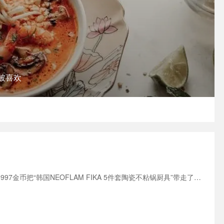
3 被喜欢
今天狠心砸破了我的金钱小猪，终于斥巨资59997金币把“韩国NEOFLAM FIKA 5件套陶瓷不粘锅厨具”带走了！快来兑换商城看看有没有你的最爱！