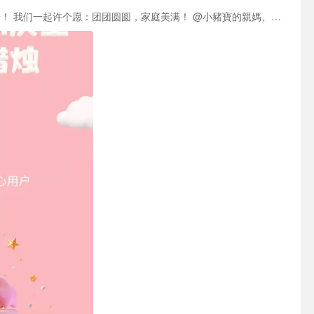
拥有百万用户大家庭的省钱君，16岁生日快乐！ 我们一起许个愿：团团圆圆，家庭美满！ @小豬寶的親媽、@Baoapple、@大头0728 一起点亮周年庆蜡烛，愿万事胜意，所爱之人都在身边！