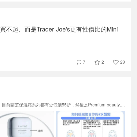
不起、而是Trader Joe's更有性價比的Mini
7
29
2
9/16買買買5：史低價的Laneige蘭芝保養系列 目前蘭芝保濕霜系列都有史低價55折，然後是Premium beauty, 也代表是跟品牌直接進貨/或品牌直接出貨，所以不用擔心買到假貨。 三款Laneige蘭芝都是史低價： Laneige蘭芝水酷修護保濕霜 (特潤) 訂閱特價55折 Laneige蘭芝水酷修護保濕霜 (清爽) 訂閱特價55折 Laneige蘭芝保濕修復水乳訂閱特價59折 目前價格也都比官網便宜！ 水酷保濕修護霜有3種質地，可以大概想像成La Mer 的Gel Cream凝膠保濕、Soft Cream 介於乳狀&霜狀保濕、Cream 霜狀保濕