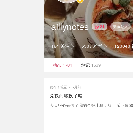
aillynotes
21
美食达人
184 关注
5537 粉丝
12304
动态
1701
笔记
1639
发布了笔记
5月前
兑换商城换了啥