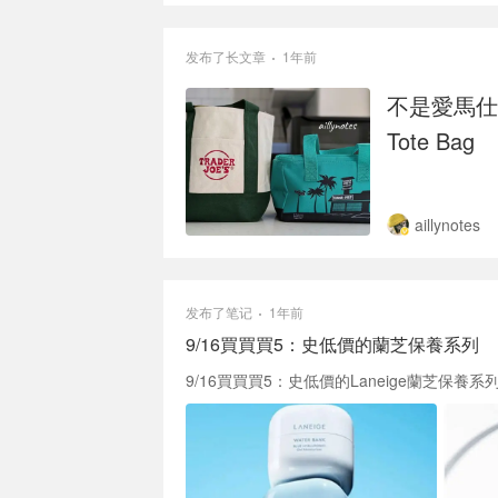
发布了长文章
1年前
不是愛馬仕買
Tote Bag
aillynotes
发布了笔记
1年前
9/16買買買5：史低價的蘭芝保養系列