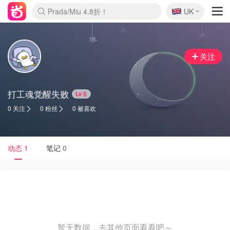
🇬🇧
Prada/Miu 4.8折！
UK
麦卢卡蜂蜜夏促！个位数！
啥？必胜客披萨5折！
关注
打工魂觉醒失败
5
0 关注
0 粉丝
0 被喜欢
动态
1
笔记
0
暂无数据，去其他页面看看吧～