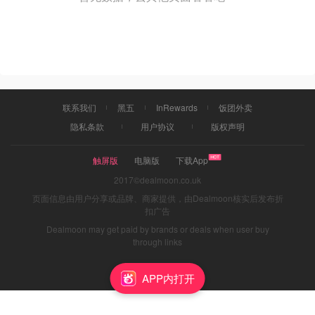
联系我们
黑五
InRewards
饭团外卖
隐私条款
用户协议
版权声明
触屏版
电脑版
下载App
2017©dealmoon.co.uk
页面信息由用户分享或品牌、商家提供，由Dealmoon核实后发布折
扣广告
Dealmoon may get paid by brands or deals when user buy
through links
APP内打开