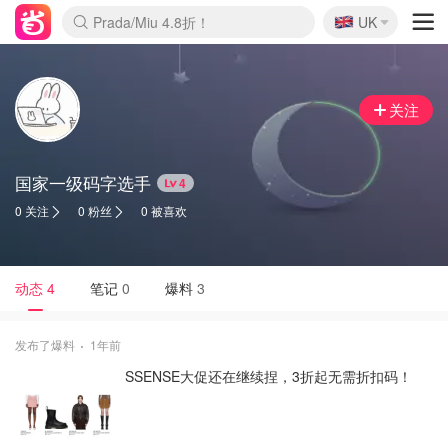
🇬🇧
Prada/Miu 4.8折！
UK
麦卢卡蜂蜜夏促！个位数！
啥？必胜客披萨5折！
关注
国家一级码字选手
4
0 关注
0 粉丝
0 被喜欢
动态
4
笔记
0
爆料
3
发布了爆料
1年前
SSENSE大促还在继续捏，3折起无需折扣码！