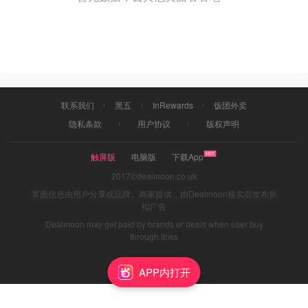
联系我们
黑五
InRewards
饭团外卖
隐私条款
用户协议
版权声明
触屏版
电脑版
下载App
2017©dealmoon.co.uk
页面信息由用户分享或品牌、商家提供，由Dealmoon核实后发布折
扣广告
Dealmoon may get paid by brands or deals when user buy
through links
APP内打开