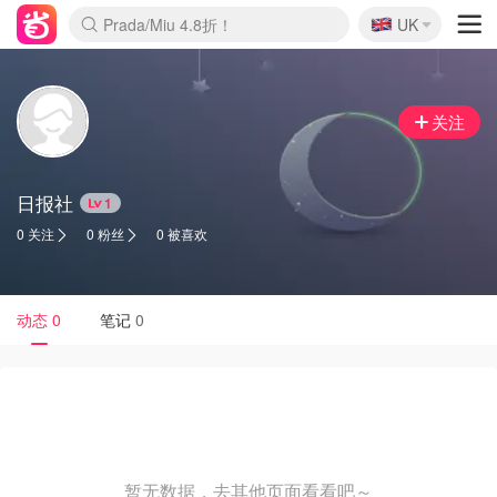
🇬🇧
Prada/Miu 4.8折！
UK
麦卢卡蜂蜜夏促！个位数！
啥？必胜客披萨5折！
关注
日报社
1
0 关注
0 粉丝
0 被喜欢
动态
0
笔记
0
暂无数据，去其他页面看看吧～