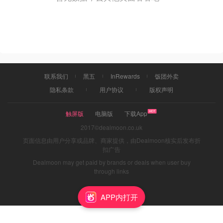
联系我们
黑五
InRewards
饭团外卖
隐私条款
用户协议
版权声明
触屏版
电脑版
下载App
2017©dealmoon.co.uk
页面信息由用户分享或品牌、商家提供，由Dealmoon核实后发布折
扣广告
Dealmoon may get paid by brands or deals when user buy
through links
APP内打开