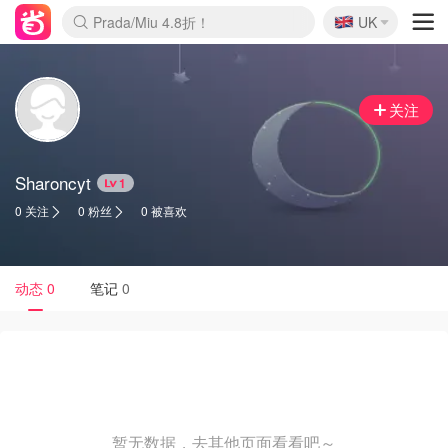
🇬🇧
Prada/Miu 4.8折！
UK
麦卢卡蜂蜜夏促！个位数！
啥？必胜客披萨5折！
关注
Sharoncyt
1
0 关注
0 粉丝
0 被喜欢
动态
0
笔记
0
暂无数据，去其他页面看看吧～