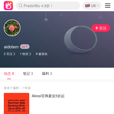
🇬🇧
Prada/Miu 4.8折！
UK
麦卢卡蜂蜜夏促！个位数！
啥？必胜客披萨5折！
关注
aidolem
7
2 关注
1 粉丝
9 被喜欢
动态
8
笔记
3
爆料
3
发布了爆料
1年前
Alessi官网夏促5折起