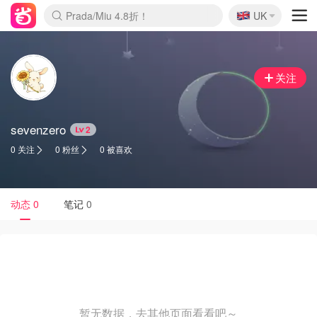
🇬🇧
Prada/Miu 4.8折！
UK
麦卢卡蜂蜜夏促！个位数！
啥？必胜客披萨5折！
关注
sevenzero
2
0 关注
0 粉丝
0 被喜欢
动态
0
笔记
0
暂无数据，去其他页面看看吧～