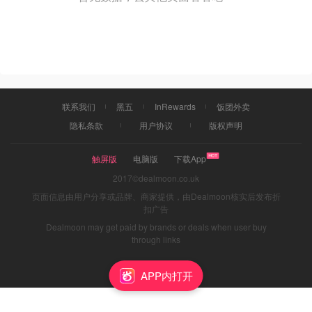
联系我们
黑五
InRewards
饭团外卖
隐私条款
用户协议
版权声明
触屏版
电脑版
下载App
2017©dealmoon.co.uk
页面信息由用户分享或品牌、商家提供，由Dealmoon核实后发布折
扣广告
Dealmoon may get paid by brands or deals when user buy
through links
APP内打开