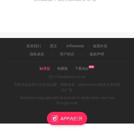
联系我们
黑五
InRewards
饭团外卖
隐私条款
用户协议
版权声明
触屏版
电脑版
下载App
2017©dealmoon.co.uk
页面信息由用户分享或品牌、商家提供，由Dealmoon核实后发布折
扣广告
Dealmoon may get paid by brands or deals when user buy
through links
APP内打开