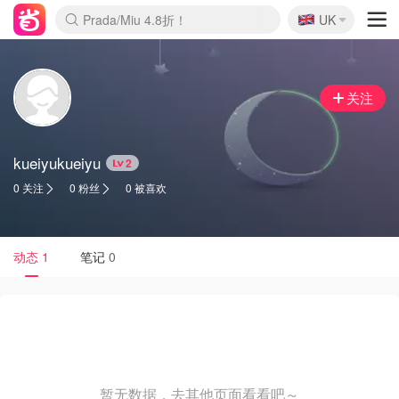
🇬🇧
Prada/Miu 4.8折！
UK
麦卢卡蜂蜜夏促！个位数！
啥？必胜客披萨5折！
关注
kueiyukueiyu
2
0 关注
0 粉丝
0 被喜欢
动态
1
笔记
0
暂无数据，去其他页面看看吧～