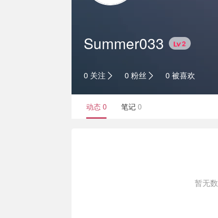
Summer033
2
0 关注
0 粉丝
0 被喜欢
动态
0
笔记
0
暂无数