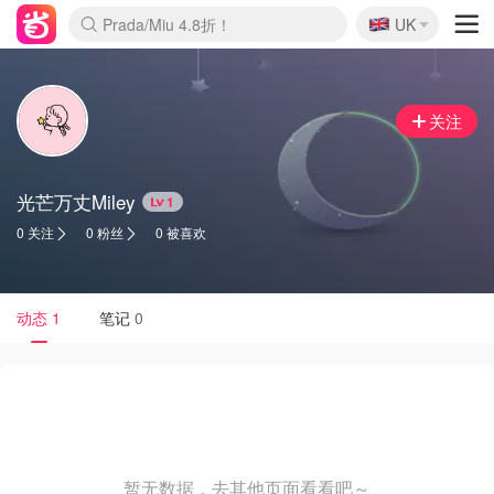
🇬🇧
Prada/Miu 4.8折！
UK
麦卢卡蜂蜜夏促！个位数！
啥？必胜客披萨5折！
关注
光芒万丈Miley
1
0 关注
0 粉丝
0 被喜欢
动态
1
笔记
0
暂无数据，去其他页面看看吧～