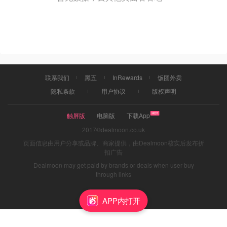
联系我们
黑五
InRewards
饭团外卖
隐私条款
用户协议
版权声明
触屏版
电脑版
下载App
2017©dealmoon.co.uk
页面信息由用户分享或品牌、商家提供，由Dealmoon核实后发布折
扣广告
Dealmoon may get paid by brands or deals when user buy
through links
APP内打开