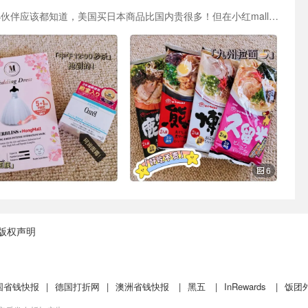
小红mall双十一活动真的超划算！ 在美国的小伙伴应该都知道，美国买日本商品比国内贵很多！但在小红mall买了这么多日韩系商品才一百多，比其他平台都要更实惠！ ‼️值得一提的是每天中午12:00的秒杀，图二就是我秒杀来的，$0.99的婚纱面膜和$4.99的珂润面霜！四舍五入等于不要钱呀‼️💥💥 ❤️九州网红拉面超划算，应该是全美境内最便宜的了，超级不好买，不过红mall补货很快，只要$2.99‼️🤩🤩 ❤️图4 Lavons x Peach John联名款除臭香氛喷雾，味道超级好闻，性感又可爱！🥰🥰 ❤️图5，6最划算的药丸面膜和小林清洗剂！也是超值价格！药丸面膜每盒只要$5.99，小林只要$3.99‼️🤩🤩 ❤️还买了安耐晒，日本沐浴露，资生堂六角眉笔…价格都比平时划算！还有国内的零食 价格比华人超市更优惠哦！ ‼️以上价格只是正常价，会员还有最多20%off，双十一当天还直接减$11.11刀，而且到货双倍返积分，积分直接当钱花！不要太划算，最近已经离不开小红mall了，天天都要去剁手！🤩🤩
6
版权声明
国省钱快报
|
德国打折网
|
澳洲省钱快报
|
黑五
|
InRewards
|
饭团