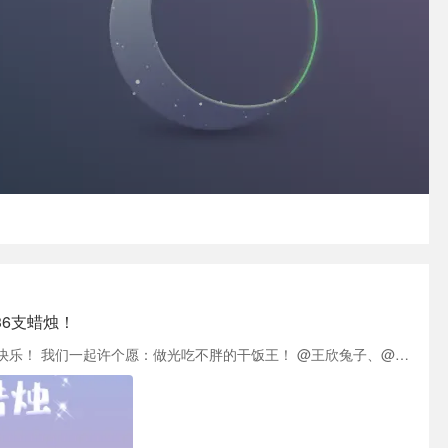
36支蜡烛！
传说中拥有8块腹肌的君君今天12岁啦！生日快乐！ 我们一起许个愿：做光吃不胖的干饭王！ @王欣兔子、@省钱君 一起点亮周年庆蜡烛，吃嘛嘛香身体倍儿棒，健康好身材不用愁！