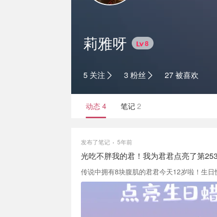
莉雅呀
8
5 关注
3 粉丝
27 被喜欢
动态
4
笔记
2
发布了笔记
5年前
光吃不胖我的君！我为君君点亮了第25