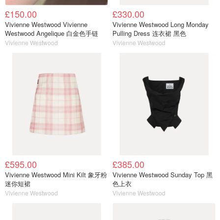
£150.00
£330.00
Vivienne Westwood Vivienne
Vivienne Westwood Long Monday
Westwood Angelique 白金色手链
Pulling Dress 连衣裙 黑色
Vivienne Westwood
Vivienne Westwood
£595.00
£385.00
Vivienne Westwood Mini Kilt 象牙粉
Vivienne Westwood Sunday Top 黑
迷你短裙
色上衣
Vivienne Westwood
Vivienne Westwood