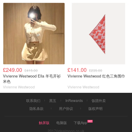
£249.00
£141.00
£415.00
£235.00
Vivienne Westwood Ella 羊毛开衫
Vivienne Westwood 红色三角围巾
米色
Vivienne Westwood
Vivienne Westwood
联系我们
黑五
InRewards
饭团外卖
隐私条款
用户协议
版权声明
触屏版
电脑版
下载App
2017©dealmoon.co.uk