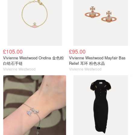
£105.00
£95.00
Vivienne Westwood Ondina 金色粉
Vivienne Westwood Mayfair Bas
白锆石手链
Relief 耳环 粉色水晶
Vivienne Westwood
Vivienne Westwood