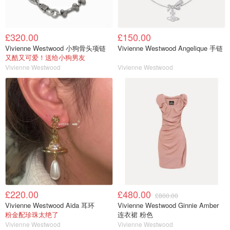
£320.00
£150.00
Vivienne Westwood 小狗骨头项链
Vivienne Westwood Angelique 手链
又酷又可爱！送给小狗男友
Vivienne Westwood
Vivienne Westwood
£220.00
£480.00
£800.00
Vivienne Westwood Aida 耳环
Vivienne Westwood Ginnie Amber
粉金配珍珠太绝了
连衣裙 粉色
Vivienne Westwood
Vivienne Westwood