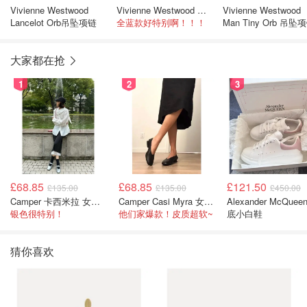
Vivienne Westwood
Vivienne Westwood Man. Petite Orb 吊坠项链
Vivienne Westwood
Lancelot Orb吊坠项链
全蓝款好特别啊！！！
Man Tiny Orb 吊坠
大家都在抢
1
2
3
£68.85
£68.85
£121.50
£135.00
£135.00
£450.00
Camper 卡西米拉 女士鞋子
Camper Casi Myra 女士乐福鞋
Alexander McQuee
银色很特别！
他们家爆款！皮质超软~
底小白鞋
猜你喜欢