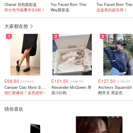
Chanel 四色眼影盘
Too Faced Born This
部分色号能叠学生9折！
Way眼影盘
这盘真的超实用！
大家都在抢
1
2
3
£68.85
£121.50
£127.50
£135.00
£450.00
£180.00
Camper Casi Myra 女士乐福鞋
Alexander McQueen 厚
Arc'teryx Squamish
他们家爆款！皮质超软~
底小白鞋
帽夹克 黑蓝色
猜你喜欢