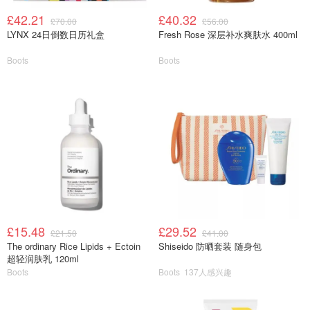
£42.21
£40.32
£70.00
£56.00
LYNX 24日倒数日历礼盒
Fresh Rose 深层补水爽肤水 400ml
Boots
Boots
£15.48
£29.52
£21.50
£41.00
The ordinary Rice Lipids + Ectoin
Shiseido 防晒套装 随身包
超轻润肤乳 120ml
Boots
Boots
137人感兴趣