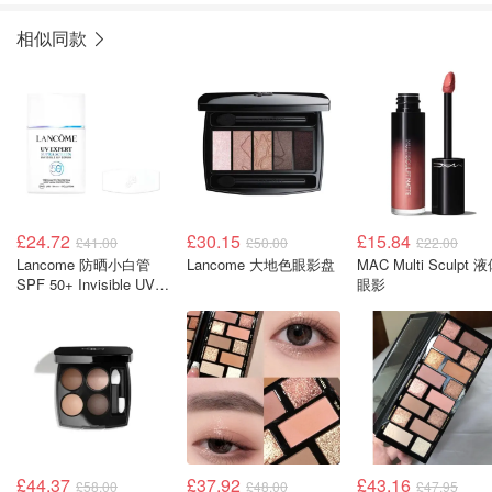
相似同款
£24.72
£30.15
£15.84
£41.00
£50.00
£22.00
Lancome 防晒小白管
Lancome 大地色眼影盘
MAC Multi Sculpt 
SPF 50+ Invisible UV
眼影
Serum 40ML
£44.37
£37.92
£43.16
£58.00
£48.00
£47.95