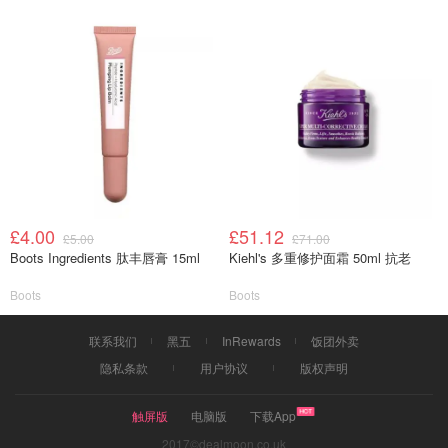
£4.00
£51.12
£5.00
£71.00
Boots Ingredients 肽丰唇膏 15ml
Kiehl's 多重修护面霜 50ml 抗老
Boots
Boots
联系我们
黑五
InRewards
饭团外卖
隐私条款
用户协议
版权声明
触屏版
电脑版
下载App
2017©dealmoon.co.uk