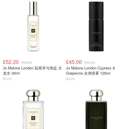
£52.20
£45.00
£58.00
£50.00
Jo Malone London 鼠尾草与海盐 古
Jo Malone London Cypress &
龙水 30ml
Grapevine 全身喷雾 125ml
Boots
Boots