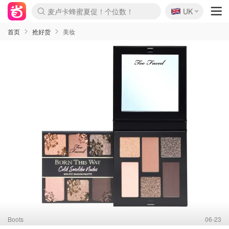
🇬🇧
Prada/Miu 4.8折！
UK
麦卢卡蜂蜜夏促！个位数！
啥？必胜客披萨5折！
首页
抢好货
美妆
Boots
06-23