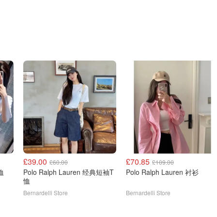
£39.00
£70.85
£60.00
£109.00
恤
Polo Ralph Lauren 经典短袖T
Polo Ralph Lauren 衬衫
恤
Bernardelli Store
Bernardelli Store