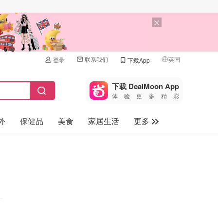
联系我们
英国
登录
下载App
🇺🇸
美国
下载 DealMoon App
体验更多精彩
🇨🇳
中国
外
保健品
美食
家居生活
更多
🇨🇦
加拿大
🇬🇧
家电数码
英国
母婴儿童
🇩🇪
德国
礼品卡
🇫🇷
法国
旅游
🇮🇹
意大利