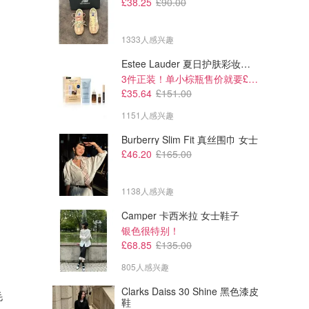
£38.25
£90.00
1333人感兴趣
Estee Lauder 夏日护肤彩妆礼盒
3件正装！单小棕瓶售价就要£65！
£35.64
£151.00
1151人感兴趣
Burberry Slim Fit 真丝围巾 女士
£46.20
£165.00
1138人感兴趣
Camper 卡西米拉 女士鞋子
银色很特别！
£68.85
£135.00
805人感兴趣
Clarks Daiss 30 Shine 黑色漆皮
毛
鞋