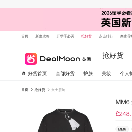
首页
新生攻略
开学季必买
抢好货
点击排行
商家导
抢好货
好货首页
全部好货
护肤
美妆
个人
首页
抢好货
女士服饰
MM6
£248.
MM6