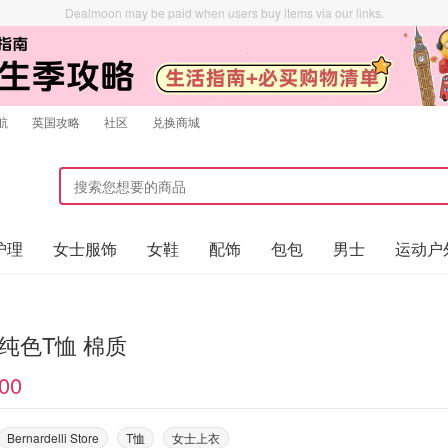
Dealmoon may be paid when users buy items via our links.
航
英国攻略
社区
兑换商城
护理
女士服饰
女鞋
配饰
包包
男士
运动户
 纯色T恤 棉质
00
Bernardelli Store
T恤
女士上衣