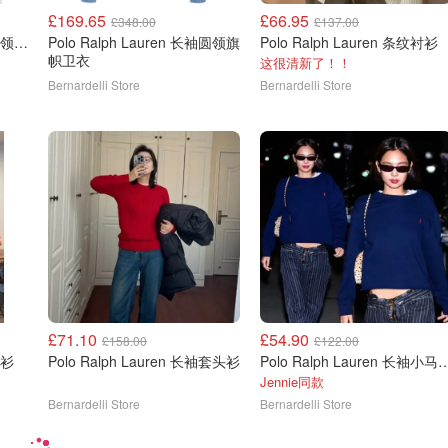
£169.65
£66.95
£348.00
£137.00
Polo Ralph Lauren 经典圆领卫衣
Polo Ralph Lauren 长袖圆领旗
Polo Ralph Lauren 条纹衬衫
帜卫衣
这很清新了！！
Bernardelli Store
Bernardelli Store
£71.10
£54.90
£158.00
£122.00
衬衫
Polo Ralph Lauren 长袖套头衫
Polo Ralph Lauren
Jennie同款
Bernardelli Store
Bernardelli Store