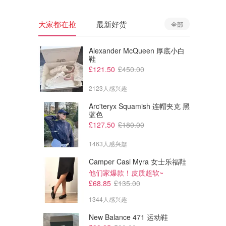
大家都在抢
最新好货
全部
Alexander McQueen 厚底小白
鞋
£121.50
£450.00
2123人感兴趣
Arc'teryx Squamish 连帽夹克 黑
蓝色
£127.50
£180.00
1463人感兴趣
Camper Casi Myra 女士乐福鞋
£532.80
£198.00
£1179.00
£438.00
他们家爆款！皮质超软~
Thom Browne 条纹羊绒圆领短
Thom Browne 短袖宽松T恤
£68.85
£135.00
款毛衣
1344人感兴趣
Bernardelli Store
Bernardelli Store
New Balance 471 运动鞋