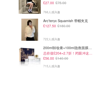
£27.00
£75.00
766人感兴趣
Arc'teryx Squamish 带帽夹克
£127.50
£180.00
722人感兴趣
200ml卸妆膏+100ml急救面膜+面霜+洁颜布
总价值£204=2.7折！闭眼冲这套！
£56.00
£140.00
715人感兴趣