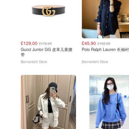
£129.00
£45.90
£172.00
£102.00
Gucci Junior GG 皮革儿童腰
Polo Ralph Laure
带
Bernardelli Store
Bernardelli Store