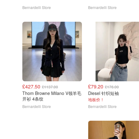
Bernardelli Store
Bernardelli Store
£427.50
£79.20
£1137.00
£176.00
Thom Browne Milano V领羊毛
Diesel 针织短袖
开衫 4条纹
地板价！
Bernardelli Store
Bernardelli Store