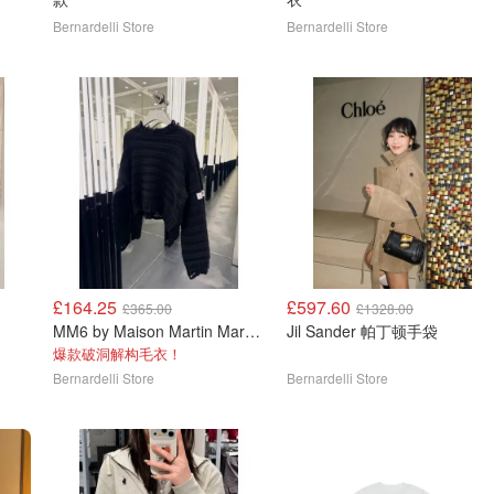
Bernardelli Store
Bernardelli Store
£164.25
£597.60
£365.00
£1328.00
MM6 by Maison Martin Margiela 解构毛衣
Jil Sander 帕丁顿手袋
爆款破洞解构毛衣！
Bernardelli Store
Bernardelli Store