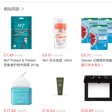
相似同款
£1.49
£4.51
£6.31
£4.95
£14.95
£10.47
No7 Protect & Perfect
No7 补水面膜 100ml
密集修护精华面膜 20.5g
夏日补水美白！
£17.82
£16.32
£32.85
£22.00
£34.00
£36.50