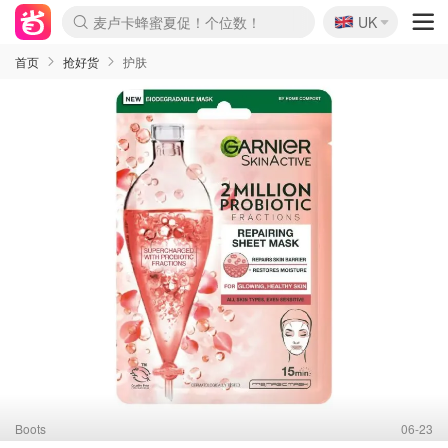
🇬🇧
Prada/Miu 4.8折！
UK
麦卢卡蜂蜜夏促！个位数！
啥？必胜客披萨5折！
首页
抢好货
护肤
Boots
06-23