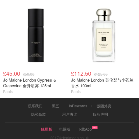
£45.00
£112.50
£50.00
£125.00
Jo Malone London Cypress &
Jo Malone London 英伦梨与小苍兰
Grapevine 全身喷雾 125ml
香水 100ml
Boots
Boots
联系我们
黑五
InRewards
饭团外卖
隐私条款
用户协议
版权声明
触屏版
电脑版
下载App
2017©dealmoon.co.uk