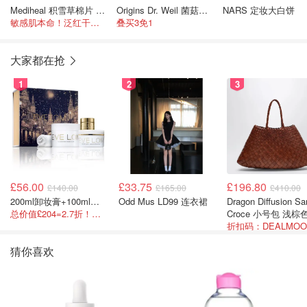
Mediheal 积雪草棉片 100片
Origins Dr. Weil 菌菇舒缓面膜 75ml
NARS 定妆大白饼
敏感肌本命！泛红干痒，积雪草苷修护力拉满
叠买3免1
大家都在抢
1
2
3
£56.00
£33.75
£196.80
£140.00
£165.00
£410.00
200ml卸妆膏+100ml急救面膜+面霜+洁颜布
Odd Mus LD99 连衣裙
Dragon Diffusion Santa
总价值£204=2.7折！闭眼冲这套！
Croce 小号包 浅棕
猜你喜欢