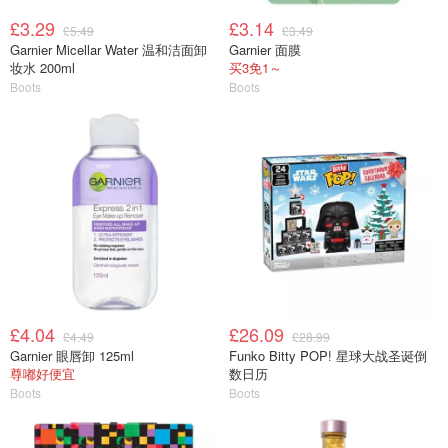
£3.29
£3.14
£5.49
£3.49
Garnier Micellar Water 温和洁面卸
Garnier 面膜
妆水 200ml
买3免1～
Boots
Boots
£4.04
£26.09
£4.49
£28.99
Garnier 眼唇卸 125ml
Funko Bitty POP! 星球大战圣诞倒
尊嘟好便宜
数日历
Boots
Boots