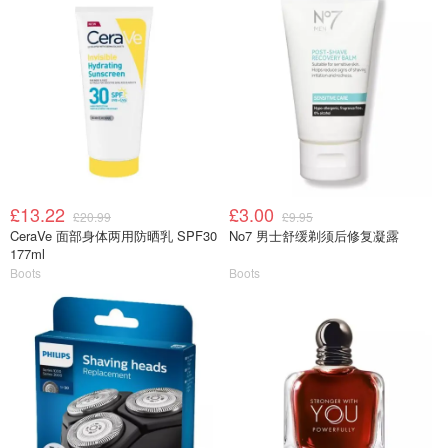
£13.22
£3.00
£20.99
£9.95
CeraVe 面部身体两用防晒乳 SPF30
No7 男士舒缓剃须后修复凝露
177ml
Boots
Boots