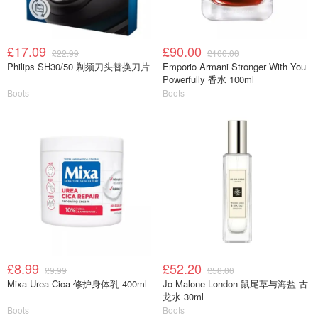
£17.09
£90.00
£22.99
£100.00
Philips SH30/50 剃须刀头替换刀片
Emporio Armani Stronger With You
Powerfully 香水 100ml
Boots
Boots
£8.99
£52.20
£9.99
£58.00
Mixa Urea Cica 修护身体乳 400ml
Jo Malone London 鼠尾草与海盐 古
龙水 30ml
Boots
Boots