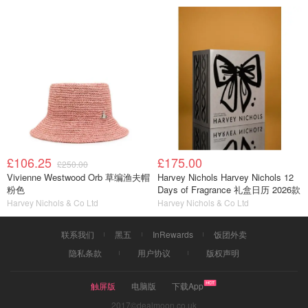
£106.25
£175.00
£250.00
Vivienne Westwood Orb 草编渔夫帽
Harvey Nichols Harvey Nichols 12
粉色
Days of Fragrance 礼盒日历 2026款
Harvey Nichols & Co Ltd
Harvey Nichols & Co Ltd
联系我们
黑五
InRewards
饭团外卖
隐私条款
用户协议
版权声明
触屏版
电脑版
下载App
2017©dealmoon.co.uk