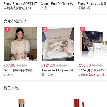
Fenty Beauty SOFT’LIT
Chanel Eau De Teint 粉
Fenty Beauty 水滴
自然柔光持妆粉底液
底液
瑕染肤霜
大家都在抢
1
2
3
£37.80
£121.50
£56.00
£135.00
£450.00
£140.00
Ganni 棉府绸系带荷叶
Alexander McQueen 厚
边上衣
底小白鞋
猜你喜欢