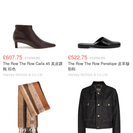
£607.75
£522.75
£1430.00
£1230.00
The Row The Row Carla 45 真皮踝
The Row The Row Penelope 皮革穆
靴 棕色
勒鞋
Harvey Nichols & Co Ltd
Harvey Nichols & Co Ltd