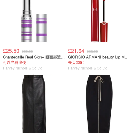
£25.50
£21.64
£60.00
£38.00
Chantecaille Real Skin+ 眼面部遮瑕棒
GIORGIO ARMANI beauty Lip Maestro 液体唇膏
可以当粉底使！
去买205！
Harvey Nichols & Co Ltd
Harvey Nichols & Co Ltd