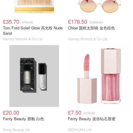
£35.70
£178.50
£70.00
£350.00
Tom Ford Soleil Glow 高光粉 Nude
Chloe 圆框太阳镜 金色棕色
Sand
Harvey Nichols & Co Ltd
Harvey Nichols & Co Ltd
£20.00
£7.50
£15.00
Fenty Beauty 唇釉 白色
Fenty Beauty 迷你钻石唇蜜
Fenty Beauty UK
SEPHORA UK