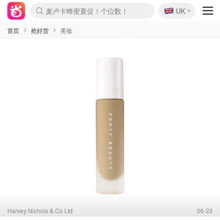
麦卢卡蜂蜜夏促！个位数！
🇬🇧
Prada/Miu 4.8折！
UK
啥？必胜客披萨5折！
首页
抢好货
美妆
Harvey Nichols & Co Ltd
06-23