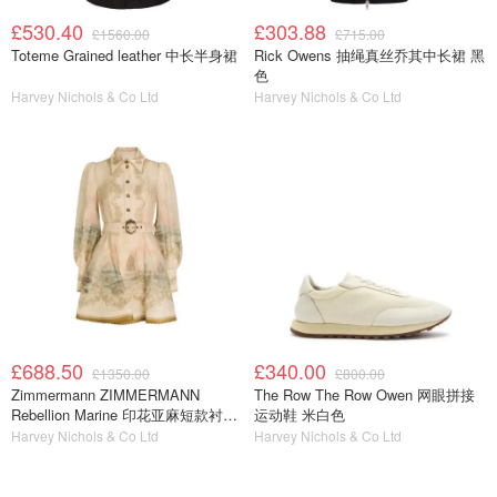
£530.40
£303.88
£1560.00
£715.00
Toteme Grained leather 中长半身裙
Rick Owens 抽绳真丝乔其中长裙 黑
色
Harvey Nichols & Co Ltd
Harvey Nichols & Co Ltd
£688.50
£340.00
£1350.00
£800.00
Zimmermann ZIMMERMANN
The Row The Row Owen 网眼拼接
Rebellion Marine 印花亚麻短款衬衫
运动鞋 米白色
裙
Harvey Nichols & Co Ltd
Harvey Nichols & Co Ltd