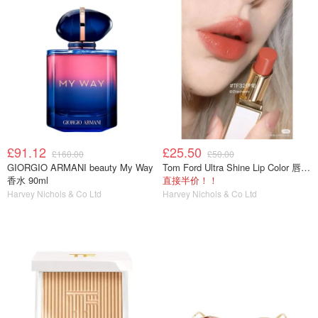
£91.12
£25.50
£160.00
£50.00
GIORGIO ARMANI beauty My Way
Tom Ford Ultra Shine Lip Color 唇膏 玫瑰色
香水 90ml
直接半价！！
Harvey Nichols & Co Ltd
Harvey Nichols & Co Ltd