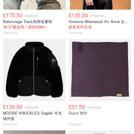
£175.50
£135.00
£960.00
£180.00
Balenciaga Track高帮老爹鞋
Vivienne Westwood Viv Anna 女士背心
36/37黄金码！原价£960！
@本名叫无语
Flannels
Flannels
£130.50
£31.50
£285.00
£115.00
MOOSE KNUCKLES Saglek 羊羔
Gucci 丝巾
绒外套
Flannels
Flannels