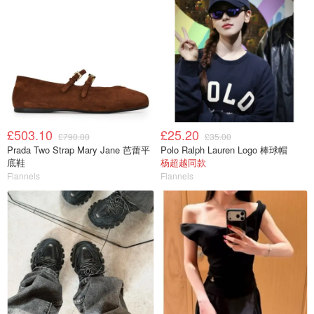
£503.10
£25.20
£790.00
£35.00
Prada Two Strap Mary Jane 芭蕾平
Polo Ralph Lauren Logo 棒球帽
底鞋
杨超越同款
Flannels
Flannels