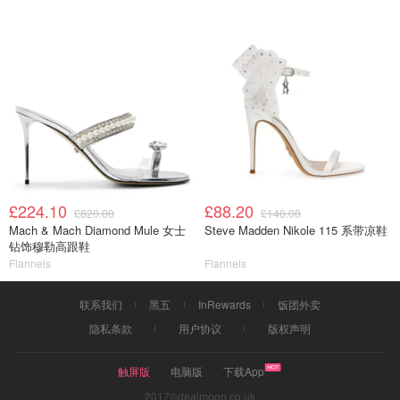
£224.10
£88.20
£820.00
£140.00
Mach & Mach Diamond Mule 女士
Steve Madden Nikole 115 系带凉鞋
钻饰穆勒高跟鞋
Flannels
Flannels
联系我们
黑五
InRewards
饭团外卖
隐私条款
用户协议
版权声明
触屏版
电脑版
下载App
2017©dealmoon.co.uk