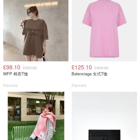
£98.10
£125.10
£355.00
£460.00
WFP 棉质T恤
Balenciaga 女式T恤
Flannels
Flannels