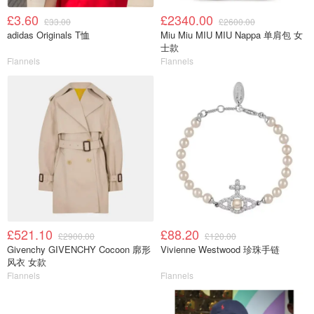
£3.60
£2340.00
£33.00
£2600.00
adidas Originals T恤
Miu Miu MIU MIU Nappa 单肩包 女
士款
Flannels
Flannels
£521.10
£88.20
£2900.00
£120.00
Givenchy GIVENCHY Cocoon 廓形
Vivienne Westwood 珍珠手链
风衣 女款
Flannels
Flannels