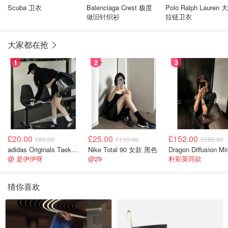
Scuba 卫衣
Balenciaga Crest 极度
Polo Ralph Lauren 
做旧针织衫
拉链卫衣
大家都在抢
1
2
3
£20.00
£25.00
£152.00
£80.00
£110.00
£295.00
adidas Originals Taekwondo 女款黑色运动鞋
Nike Total 90 女款 黑色
@ 是伊伊呀
@29
朴彩英同款
猜你喜欢