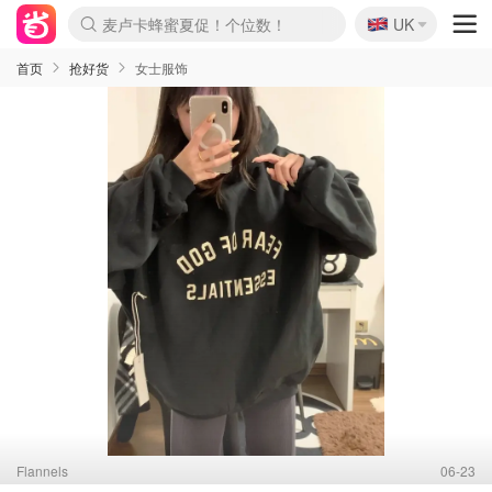
🇬🇧
Prada/Miu 4.8折！
UK
麦卢卡蜂蜜夏促！个位数！
啥？必胜客披萨5折！
首页
抢好货
女士服饰
Flannels
06-23