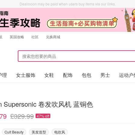
Dealmoon may be paid when users buy items via our links.
航
英国攻略
社区
兑换商城
护理
女士服饰
女鞋
配饰
包包
男士
运动户
on Supersonic 卷发吹风机 蓝铜色
79
£329.99
47% off
Cult Beauty
美发造型
电吹风