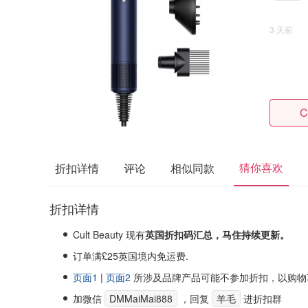
3 天前
C
猜你喜欢
折扣详情
评论
相似同款
折扣详情
Cult Beauty 现有
英国折扣码汇总，马住持续更新。
订单满£25英国境内免运费.
页面1
|
页面2
所涉及品牌产品可能不参加折扣，以购物
加微信
DMMaiMai888
，回复
羊毛
进折扣群