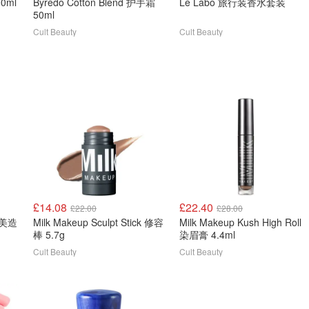
00ml
Byredo Cotton Blend 护手霜
Le Labo 旅行装香水套装
50ml
Cult Beauty
Cult Beauty
£14.08
£22.40
£22.00
£28.00
功能美造
Milk Makeup Sculpt Stick 修容
Milk Makeup Kush High Roll
棒 5.7g
染眉膏 4.4ml
Cult Beauty
Cult Beauty