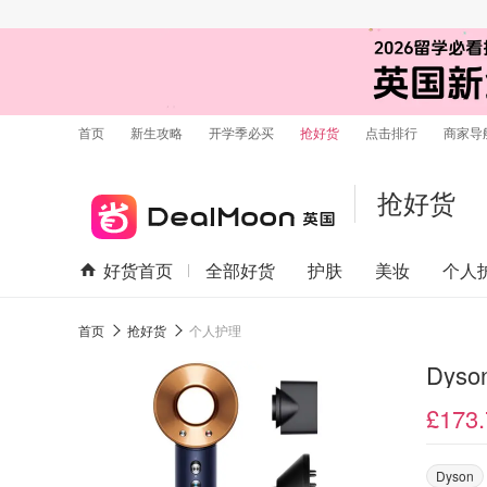
首页
新生攻略
开学季必买
抢好货
点击排行
商家导
抢好货
好货首页
全部好货
护肤
美妆
个人
首页
抢好货
个人护理
Dys
£173.
Dyson