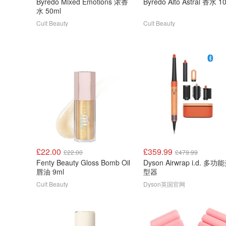
Byredo Mixed Emotions 浓香
Byredo Alto Astral 香水 1
水 50ml
Cult Beauty
Cult Beauty
£22.00
£359.99
£22.00
£479.99
Fenty Beauty Gloss Bomb Oil
Dyson Airwrap i.d. 多
唇油 9ml
型器
Cult Beauty
Dyson英国官网