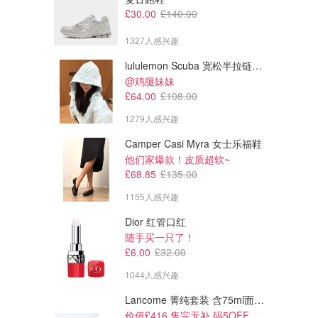
£30.00
£140.00
1327人感兴趣
lululemon Scuba 宽松半拉链卫衣
@鸡腿妹妹
£64.00
£108.00
£284.99
£399.00
£399.99
1279人感兴趣
£399.00
Dyson Airwrap Origin 卷发美
Dyson Supersonic Nural 吹风
Camper Casi Myra 女士乐福鞋
发器 铜色
机
他们家爆款！皮质超软~
LOOKFANTASTIC.COM
Amazon
£68.85
£135.00
1155人感兴趣
Dior 红管口红
随手买一只了！
£6.00
£32.00
1044人感兴趣
Lancome 菁纯套装 含75ml面霜+5ml精华+5ml眼霜
价值£416 售完无补 码5OFF