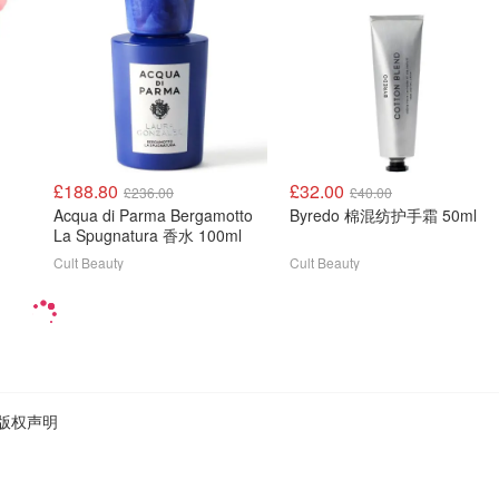
£188.80
£32.00
£236.00
£40.00
Acqua di Parma Bergamotto
Byredo 棉混纺护手霜 50ml
La Spugnatura 香水 100ml
Cult Beauty
Cult Beauty
版权声明