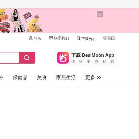
联系我们
英国
登录
下载App
🇺🇸
美国
下载 DealMoon App
体验更多精彩
🇨🇳
中国
外
保健品
美食
家居生活
更多
🇨🇦
加拿大
🇬🇧
家电数码
英国
母婴儿童
🇩🇪
德国
礼品卡
🇫🇷
法国
旅游
🇮🇹
意大利