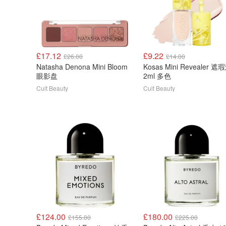
£17.12
£9.22
£26.00
£14.00
Natasha Denona Mini Bloom
Kosas Mini Revealer 遮
眼影盘
2ml 多色
Cult Beauty
Cult Beauty
£124.00
£180.00
£155.00
£225.00