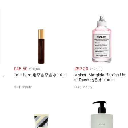
£45.50
£82.29
£70.00
£125.00
Dyson Supersonic 吹风机 普鲁士蓝 铜色
Tom Ford 烟草香草香水 10ml
Maison Margiela Replica Up
at Dawn 淡香水 100ml
Cult Beauty
Cult Beauty