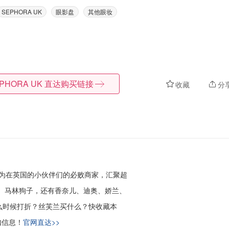
SEPHORA UK
眼影盘
其他眼妆
PHORA UK
直达购买链接
收藏
分
为在英国的小伙伴们的必败商家，汇聚超
ass、马林狗子，还有香奈儿、迪奥、娇兰、
么时候打折？丝芙兰买什么？
快收藏本
折扣信息！
官网直达>>