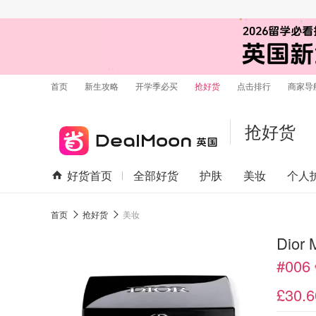
首页
新生攻略
开学季必买
抢好货
点击排行
商家导
抢好货
好货首页
全部好货
护肤
美妆
个人
首页
抢好货
美妆
Dior
#00
£30.6