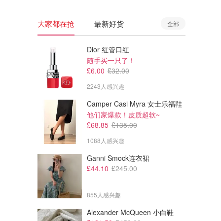
大家都在抢
最新好货
全部
Dior 红管口红
随手买一只了！
£6.00
£32.00
2243人感兴趣
Camper Casi Myra 女士乐福鞋
他们家爆款！皮质超软~
£68.85
£135.00
1088人感兴趣
Ganni Smock连衣裙
£44.10
£245.00
855人感兴趣
Alexander McQueen 小白鞋