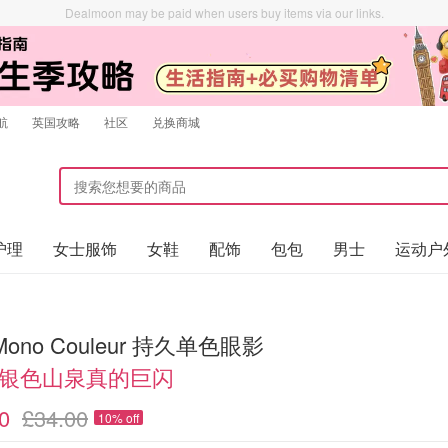
Dealmoon may be paid when users buy items via our links.
航
英国攻略
社区
兑换商城
护理
女士服饰
女鞋
配饰
包包
男士
运动户
 Mono Couleur 持久单色眼影
6 银色山泉真的巨闪
0
£34.00
10% off