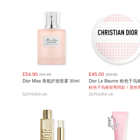
£54.90
£45.00
£61.00
£50.00
Dior Miss 香氛护发喷雾 30ml
SEPHORA UK
SEPHORA UK