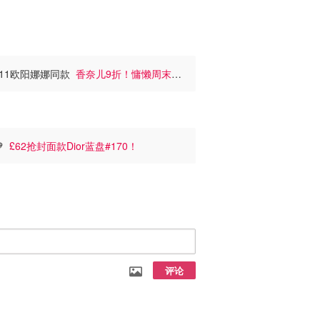
手霜£11欧阳娜娜同款
香奈儿9折！慵懒周末
💙
£62抢封面款Dior蓝盘#170！
评论