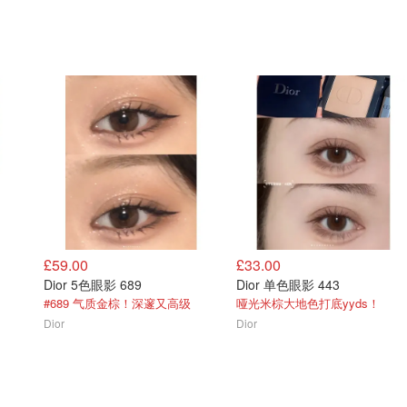
£59.00
£33.00
Dior 5色眼影 689
Dior 单色眼影 443
#689 气质金棕！深邃又高级
哑光米棕大地色打底yyds！
Dior
Dior