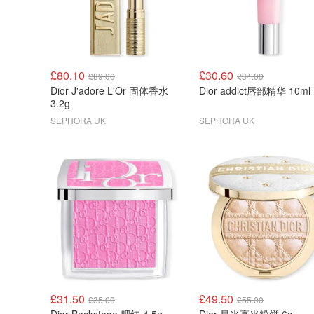
£80.10
£30.60
£89.00
£34.00
Dior J'adore L'Or 固体香水
Dior addict唇部精华 10ml
3.2g
SEPHORA UK
SEPHORA UK
£31.50
£49.50
£35.00
£55.00