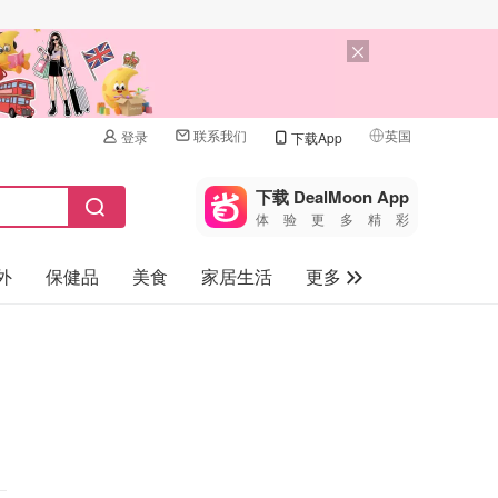
联系我们
英国
登录
下载App
🇺🇸
美国
下载 DealMoon App
体验更多精彩
🇨🇳
中国
外
保健品
美食
家居生活
更多
🇨🇦
加拿大
🇬🇧
家电数码
英国
母婴儿童
🇩🇪
德国
礼品卡
🇫🇷
法国
旅游
🇮🇹
意大利