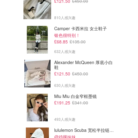
£121.50
£450.00
810人感兴趣
Camper 卡西米拉 女士鞋子
银色很特别！
£68.85
£135.00
632人感兴趣
Alexander McQueen 厚底小白
鞋
£121.50
£450.00
630人感兴趣
£33.00
£33.00
Miu Miu 白金窄框墨镜
Dior 单色眼影 763
Dior 单色眼影 658
£191.25
£341.00
哑光粉棕~巨温柔又消肿！
香槟奶茶灰咖~
Dior
Dior
493人感兴趣
lululemon Scuba 宽松半拉链卫衣
@鸡腿妹妹