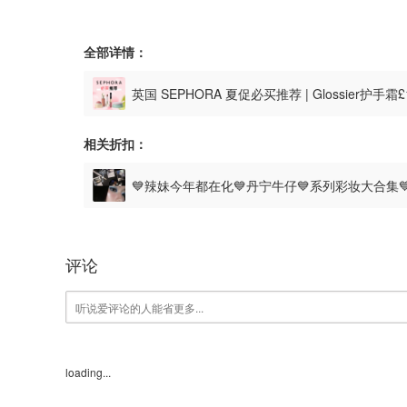
全部详情：
英国 SEPHORA 夏促必买推荐 | Glossier护
£49！
相关折扣：
💙辣妹今年都在化💙丹宁牛仔💙系列彩妆大合集
评论
loading...