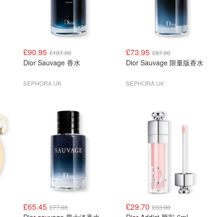
£90.95
£73.95
£107.00
£87.00
Dior Sauvage 香水
Dior Sauvage 限量版香水
SEPHORA UK
SEPHORA UK
£65.45
£29.70
£77.00
£33.00