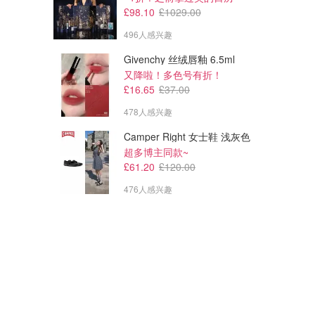
£98.10
£1029.00
496人感兴趣
Givenchy 丝绒唇釉 6.5ml
又降啦！多色号有折！
£16.65
£37.00
478人感兴趣
Camper Right 女士鞋 浅灰色
超多博主同款~
£61.20
£120.00
476人感兴趣