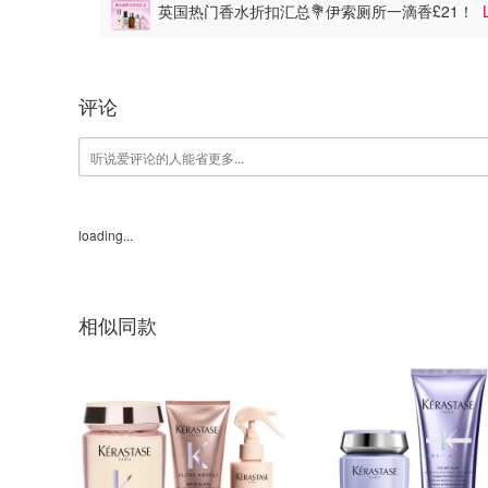
英国热门香水折扣汇总💐伊索厕所一滴香£21！
评论
loading...
相似同款