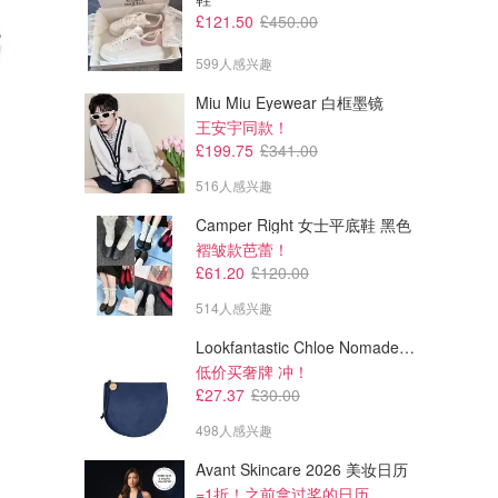
£121.50
£450.00
599人感兴趣
Miu Miu Eyewear 白框墨镜
£40.46
£104.36
£55.00
£162.50
王安宇同款！
Kerastase Nutritive Bain Satin
Kerastase Ultimate 强韧亮泽
£199.75
£341.00
洗发水 250ml 2瓶
三件套
AllBeauty
AllBeauty
516人感兴趣
Camper Right 女士平底鞋 黑色
褶皱款芭蕾！
£61.20
£120.00
514人感兴趣
Lookfantastic Chloe Nomade 夜埃及小包
低价买奢牌 冲！
£27.37
£30.00
498人感兴趣
Avant Skincare 2026 美妆日历
=1折！之前拿过奖的日历