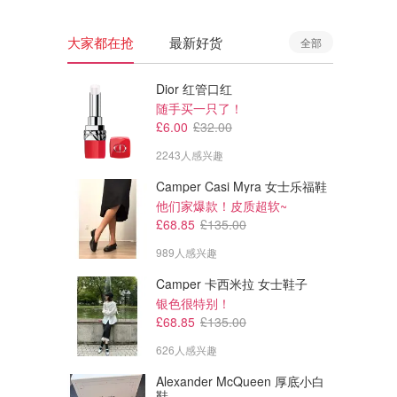
大家都在抢
最新好货
全部
Dior 红管口红
随手买一只了！
£6.00
£32.00
2243人感兴趣
Camper Casi Myra 女士乐福鞋
他们家爆款！皮质超软~
£68.85
£135.00
989人感兴趣
Camper 卡西米拉 女士鞋子
银色很特别！
£68.85
£135.00
626人感兴趣
Alexander McQueen 厚底小白
鞋