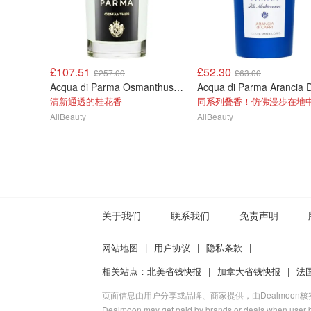
£107.51
£52.30
£257.00
£63.00
Acqua di Parma Osmanthus 香水 100ml
清新通透的桂花香
AllBeauty
AllBeauty
关于我们
联系我们
免责声明
网站地图
|
用户协议
|
隐私条款
|
相关站点：
北美省钱快报
|
加拿大省钱快报
|
法
页面信息由用户分享或品牌、商家提供，由Dealmoon
Dealmoon may get paid by brands or deals when user b