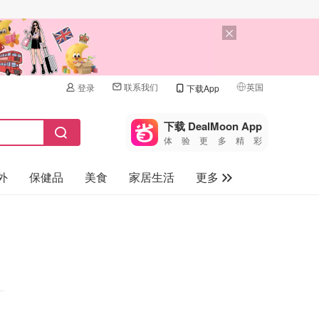
联系我们
英国
登录
下载App
🇺🇸
美国
下载 DealMoon App
体验更多精彩
🇨🇳
中国
外
保健品
美食
家居生活
更多
🇨🇦
加拿大
🇬🇧
家电数码
英国
母婴儿童
🇩🇪
德国
礼品卡
🇫🇷
法国
旅游
🇮🇹
意大利