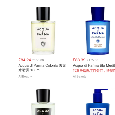
£84.24
£83.39
£156.00
£175.00
Acqua di Parma Colonia 古龙
水喷雾 100ml
AllBeauty
AllBeauty