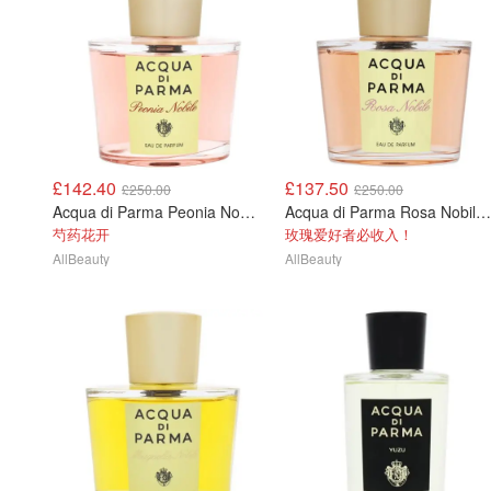
£142.40
£137.50
£250.00
£250.00
Acqua di Parma Peonia Nobile 香水 100ml
Acqua di Parma Rosa Nobile 香水 100ml
芍药花开
玫瑰爱好者必收入！
AllBeauty
AllBeauty