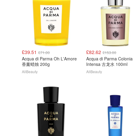
£39.51
£82.62
£71.00
£153.00
Acqua di Parma Oh L'Amore
Acqua di Parma Colonia
香薰蜡烛 200g
Intensa 古龙水 100ml
AllBeauty
AllBeauty