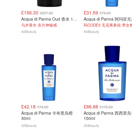
£156.30
£31.59
£257.00
£74.00
Acqua di Parma Oud 香水 100ml
乌木香水 东方神秘感
AllBeauty
AllBeauty
£42.18
£86.88
£74.00
£175.00
Acqua di Parma 卡布里岛橙
Acqua di Parma 西西里
30ml
150ml
AllBeauty
AllBeauty