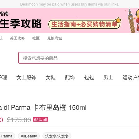
Dealmoon may be paid when users buy items via our links.
航
英国攻略
社区
兑换商城
护理
女士服饰
女鞋
配饰
包包
男士
运动户
a di Parma 卡布里岛橙 150ml
0
£175.00
62% off
i Parma
AllBeauty
洗发水/洗发皂