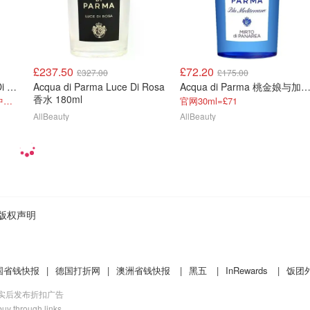
£237.50
£72.20
£327.00
£175.00
Acqua di Parma Arancia Di Capri 身体乳 300ml
Acqua di Parma Luce Di Rosa
Acqua di Parma 桃金娘与加州桂 150
香水 180ml
同系列叠香！仿佛漫步在地中海海岸
官网30ml=£71
AllBeauty
AllBeauty
版权声明
国省钱快报
|
德国打折网
|
澳洲省钱快报
|
黑五
|
InRewards
|
饭团
核实后发布折扣广告
uy through links