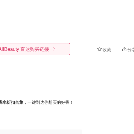
AllBeauty
直达购买链接
收藏
分
香水折扣合集
，
一键到达你想买的好香！