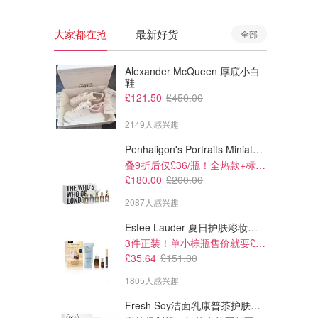
大家都在抢
最新好货
全部
Alexander McQueen 厚底小白
鞋
£121.50
£450.00
2149人感兴趣
Penhaligon's Portraits Miniature Collection 香氛套装 5瓶装
叠9折后仅£36/瓶！全热款+标志性兽首头
£180.00
£200.00
2087人感兴趣
Estee Lauder 夏日护肤彩妆礼盒
£222.30
£134.10
£247.00
£149.00
3件正装！单小棕瓶售价就要£65！
华液
Noble Panacea Prime
Noble Panacea 维生素C 护理
£35.64
£151.00
Radiance 精华液
精华
1805人感兴趣
Noble Panacea
Noble Panacea
Fresh Soy洁面乳康普茶护肤套装 100ml