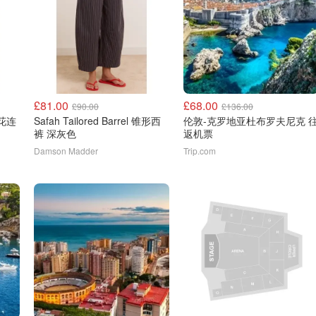
£81.00
£68.00
£90.00
£136.00
印花连
Safah Tailored Barrel 锥形西
伦敦-克罗地亚杜布罗夫尼克 
裤 深灰色
返机票
Damson Madder
Trip.com