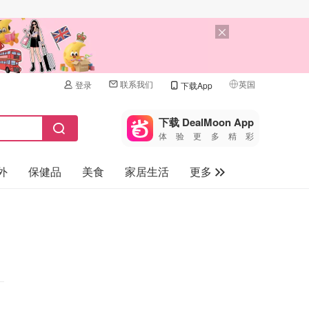
联系我们
英国
登录
下载App
🇺🇸
美国
下载 DealMoon App
体验更多精彩
🇨🇳
中国
外
保健品
美食
家居生活
更多
🇨🇦
加拿大
🇬🇧
家电数码
英国
母婴儿童
🇩🇪
德国
礼品卡
🇫🇷
法国
旅游
🇮🇹
意大利