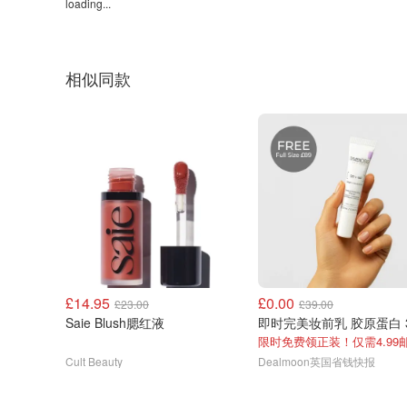
loading...
相似同款
£14.95
£0.00
£23.00
£39.00
Saie Blush腮红液
限时免费领正装！仅需4.99
Cult Beauty
Dealmoon英国省钱快报