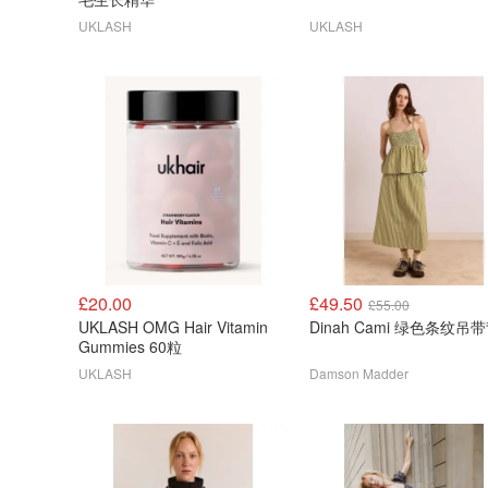
UKLASH
UKLASH
£20.00
£49.50
£55.00
UKLASH OMG Hair Vitamin
Dinah Cami 绿色条纹吊
Gummies 60粒
UKLASH
Damson Madder