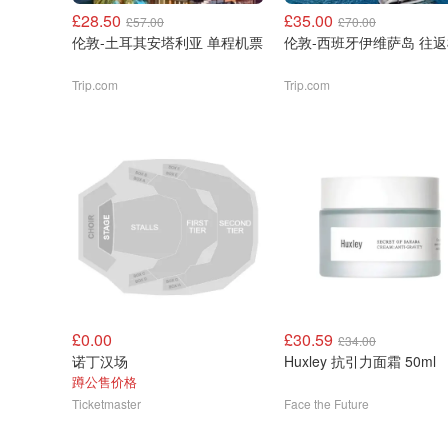
£28.50
£35.00
£57.00
£70.00
伦敦-土耳其安塔利亚 单程机票
伦敦-西班牙伊维萨岛 往
Trip.com
Trip.com
£0.00
£30.59
£34.00
诺丁汉场
Huxley 抗引力面霜 50ml
蹲公售价格
Ticketmaster
Face the Future