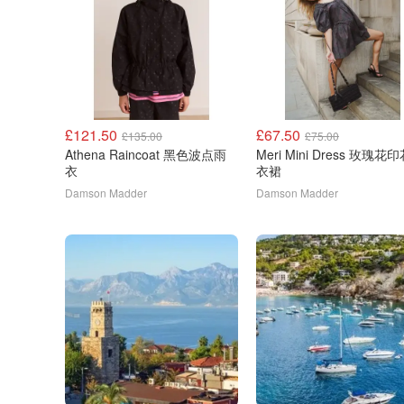
£121.50
£67.50
£135.00
£75.00
Athena Raincoat 黑色波点雨
Meri Mini Dress 玫瑰花
衣
衣裙
Damson Madder
Damson Madder