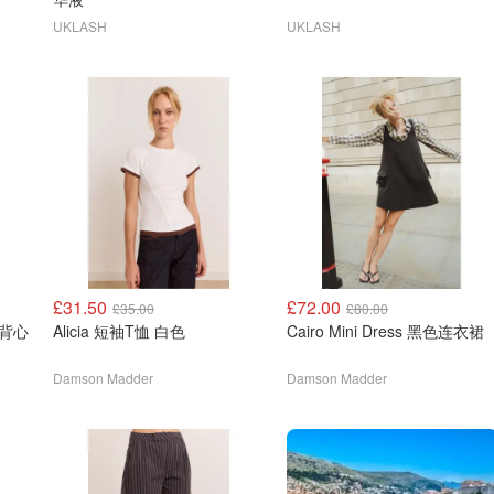
UKLASH
UKLASH
£31.50
£72.00
£35.00
£80.00
带背心
Alicia 短袖T恤 白色
Cairo Mini Dress 黑色连衣裙
Damson Madder
Damson Madder