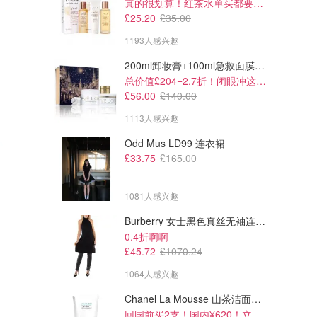
真的很划算！红茶水单买都要£35！
£25.20
£35.00
1193人感兴趣
200ml卸妆膏+100ml急救面膜+面霜+洁颜布
总价值£204=2.7折！闭眼冲这套！
£56.00
£140.00
1113人感兴趣
Odd Mus LD99 连衣裙
£33.75
£165.00
1081人感兴趣
Burberry 女士黑色真丝无袖连衣裙
0.4折啊啊
£45.72
£1070.24
1064人感兴趣
Chanel La Mousse 山茶洁面乳 150ml
回国前买2支！国内¥620！立省近一半！