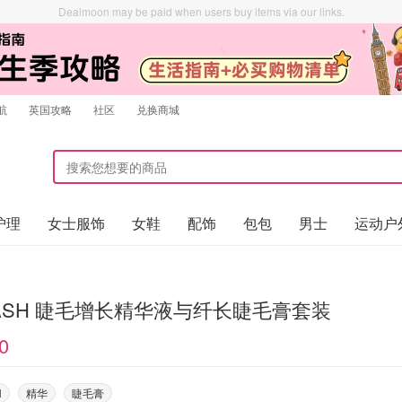
Dealmoon may be paid when users buy items via our links.
航
英国攻略
社区
兑换商城
护理
女士服饰
女鞋
配饰
包包
男士
运动户
LASH 睫毛增长精华液与纤长睫毛膏套装
0
H
精华
睫毛膏