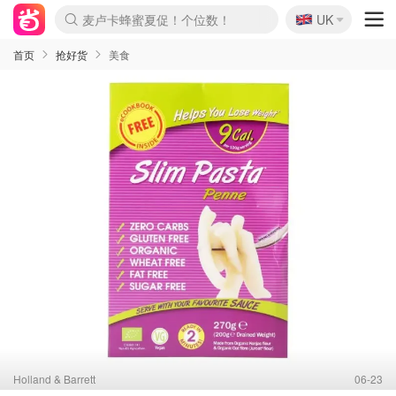
🇬🇧
Prada/Miu 4.8折！
UK
麦卢卡蜂蜜夏促！个位数！
啥？必胜客披萨5折！
首页
抢好货
美食
Holland & Barrett
06-23