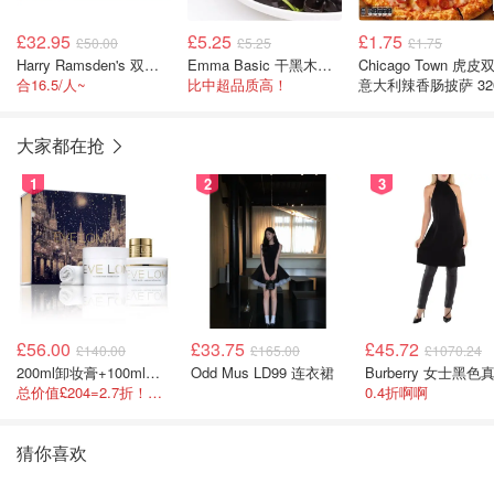
£32.95
£5.25
£1.75
£50.00
£5.25
£1.75
Harry Ramsden's 双人英式炸鱼薯条下午茶
Emma Basic 干黑木耳 80g
Chicago Town 虎皮
合16.5/人~
比中超品质高！
意大利辣香肠披萨 32
大家都在抢
1
2
3
£56.00
£33.75
£45.72
£140.00
£165.00
£1070.24
200ml卸妆膏+100ml急救面膜+面霜+洁颜布
Odd Mus LD99 连衣裙
总价值£204=2.7折！闭眼冲这套！
0.4折啊啊
猜你喜欢