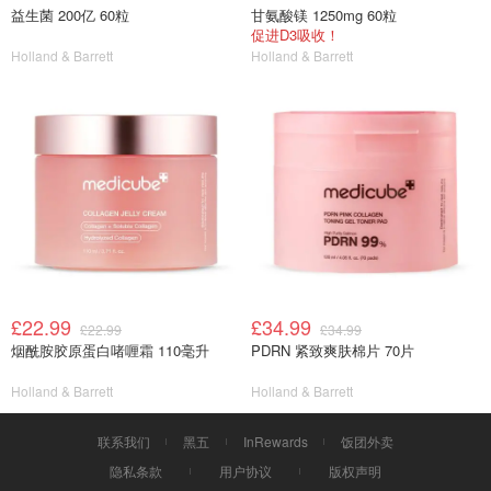
益生菌 200亿 60粒
甘氨酸镁 1250mg 60粒
促进D3吸收！
Holland & Barrett
Holland & Barrett
£22.99
£34.99
£22.99
£34.99
烟酰胺胶原蛋白啫喱霜 110毫升
PDRN 紧致爽肤棉片 70片
Holland & Barrett
Holland & Barrett
联系我们
黑五
InRewards
饭团外卖
隐私条款
用户协议
版权声明