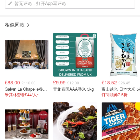
暂无评论，打开App写评论
相似同款
£88.00
£9.99
£18.52
£110.00
£12.00
£26.45
Galvin La Chapelle餐厅双人三道菜米其林星级套餐，含气泡酒
青龙泰国AAA香米 5kg
富山越光 日本大米 5k
米其林套餐£44/人~
订阅领券7.5折