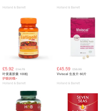
Holland & Barrett
Holland & Barrett
£5.92
£45.59
£14.79
£56.99
叶黄素胶囊 100粒
Viviscal 生发片 60片
护眼的哦~
Holland & Barrett
Holland & Barrett