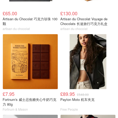
£65.00
£130.00
Artisan du Chocolat 巧克力珍珠 100
Artisan du Chocolat Voyage de
颗
Chocolats 长途旅行巧克力礼盒
artisan du chocolat
artisan du chocolat
£7.95
£89.95
£548.00
Fortnum's 威士忌焦糖夹心牛奶巧克
Payton Moto 机车夹克
力 80g
Fortnum & Mason
Free People