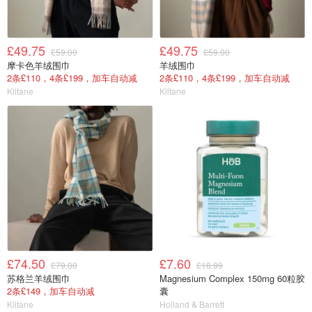
£49.75
£49.75
£59.00
£59.00
摩卡色羊绒围巾
羊绒围巾
2条£110，4条£199，加车自动减
2条£110，4条£199，加车自动减
Kiltane
Kiltane
£74.50
£7.60
£79.00
£18.99
苏格兰羊绒围巾
Magnesium Complex 150mg 60粒胶
2条£149，加车自动减
囊
Kiltane
Holland & Barrett