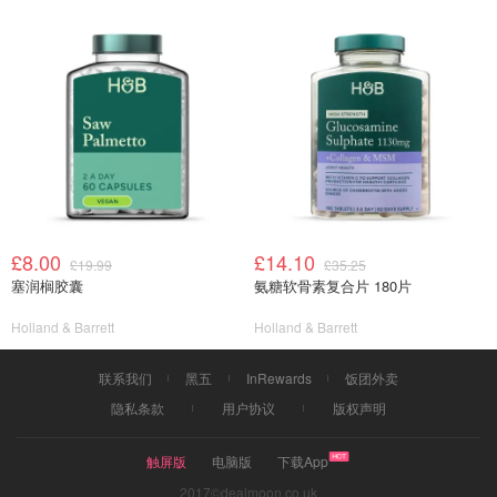
£8.00
£14.10
£19.99
£35.25
塞润榈胶囊
氨糖软骨素复合片 180片
Holland & Barrett
Holland & Barrett
联系我们
黑五
InRewards
饭团外卖
隐私条款
用户协议
版权声明
触屏版
电脑版
下载App
2017©dealmoon.co.uk