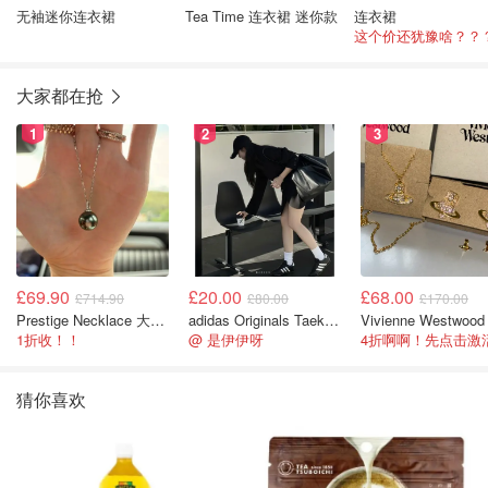
无袖迷你连衣裙
Tea Time 连衣裙 迷你款
连衣裙
这个价还犹豫啥？？
大家都在抢
1
2
3
£69.90
£20.00
£68.00
£714.90
£80.00
£170.00
Prestige Necklace 大溪地珍珠项链 10-11mm
adidas Originals Taekwondo 女款黑色运动鞋
1折收！！
@ 是伊伊呀
猜你喜欢