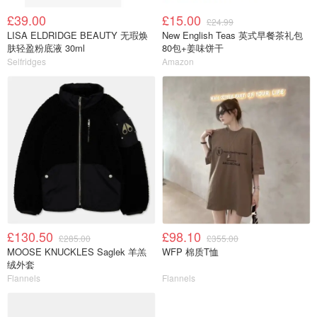
£39.00
£15.00
£24.99
LISA ELDRIDGE BEAUTY 无瑕焕
New English Teas 英式早餐茶礼包
肤轻盈粉底液 30ml
80包+姜味饼干
Selfridges
Amazon
£130.50
£98.10
£285.00
£355.00
MOOSE KNUCKLES Saglek 羊羔
WFP 棉质T恤
绒外套
Flannels
Flannels