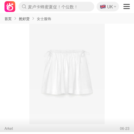
🇬🇧
Prada/Miu 4.8折！
UK
麦卢卡蜂蜜夏促！个位数！
啥？必胜客披萨5折！
首页
抢好货
女士服饰
Arket
06-23