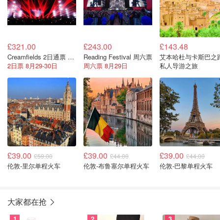
£321.00
£243.00
£143.48
Creamfields 2日通票 Daresbury Estate
Reading Festival 周六票
艾本哈杜与卡斯巴之
2日票 8月29-30日
周六票 8月29日
私人导游之旅
£39.00
£39.00
£39.00
£59.00
£44.00
£44.00
伦敦-里尔单程火车
伦敦-布鲁塞尔单程火车
伦敦-巴黎单程火车
大家都在抢
1
2
3