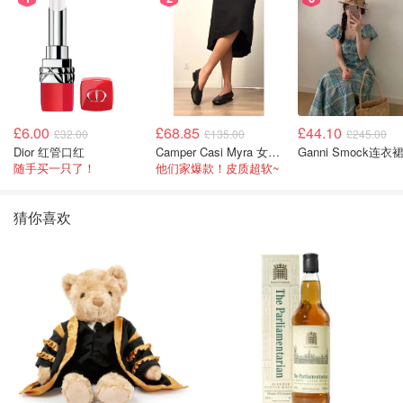
£6.00
£68.85
£44.10
£32.00
£135.00
£245.00
Dior 红管口红
Camper Casi Myra 女士乐福鞋
Ganni Smock连衣
随手买一只了！
他们家爆款！皮质超软~
猜你喜欢