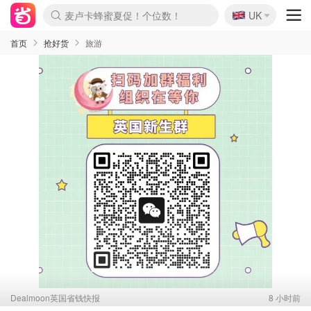
🇬🇧
Prada/Miu 4.8折！
UK
麦卢卡蜂蜜夏促！个位数！
啥？必胜客披萨5折！
首页
抢好货
旅游
Dealmoon英国省钱快报
8 小时前