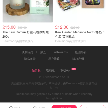
£15.00
£12.00
£30.00
£22.00
The Kew Garden 野兰花香氛蜡烛
Kew Garden Marianne North 杯垫 6
200g
件装 英国礼盒
Dealmoon英国省钱快报
Dealmoon英国省钱快报
联系我们
黑五
InRewards
饭团外卖
隐私条款
用户协议
版权声明
触屏版
电脑版
下载App
2017©dealmoon.co.uk
页面信息由用户分享或品牌、商家提供，由Dealmoon核实后发布折
扣广告
Dealmoon may get paid by brands or deals when user buy
through links