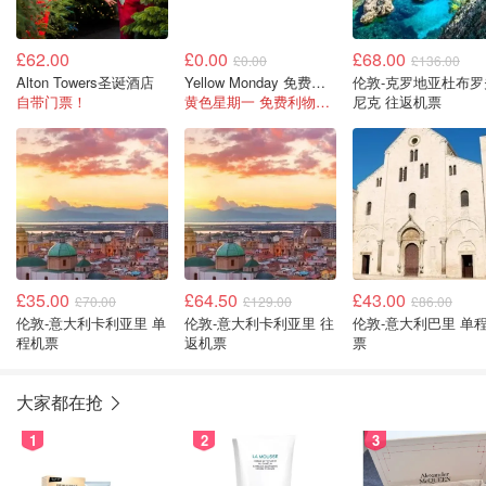
£62.00
£0.00
£68.00
£0.00
£136.00
Alton Towers圣诞酒店
Yellow Monday 免费火车票
伦敦-克罗地亚杜布罗
自带门票！
黄色星期一 免费利物浦火车票
尼克 往返机票
£35.00
£64.50
£43.00
£70.00
£129.00
£86.00
伦敦-意大利卡利亚里 单
伦敦-意大利卡利亚里 往
伦敦-意大利巴里 单
程机票
返机票
票
大家都在抢
1
2
3