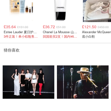
£35.64
£36.72
£121.50
£151.00
£51.00
£450.00
Estee Lauder 夏日护肤彩妆礼盒
Chanel La Mousse 山茶洁面乳 150ml
Alexander McQuee
3件正装！单小棕瓶售价就要£65！
回国前买2支！国内¥620！立省近一半！
底小白鞋
猜你喜欢