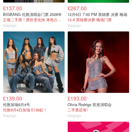
£137.00
£267.00
BIGBANG 伦敦演唱会门票 2026年
12月6日 7:00 PM 英锦赛 决赛 晚场
正规二手票！票价变化快 来抢占好座位
12.6 英锦赛决赛 晚场门票
Viagogo
Viagogo
£139.00
£193.00
伦敦加场9月4号
Olivia Rodrigo 世巡演唱会
伦敦9月4日加场 £139起！
二手票还有!
Viagogo
Viagogo