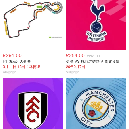
£291.00
£254.00
£261.00
F1 西班牙大奖赛
曼联 VS 托特纳姆热刺 贵宾套票
9月11日-13日！马德里
26年2月7日
Viagogo
Viagogo