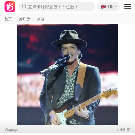
🇬🇧
Prada/Miu 4.8折！
UK
麦卢卡蜂蜜夏促！个位数！
啥？必胜客披萨5折！
首页
抢好货
旅游
Viagogo
5 小时前