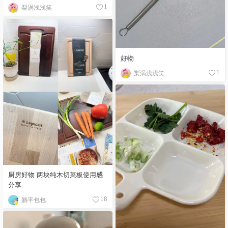
梨涡浅浅笑
1
好物
梨涡浅浅笑
1
厨房好物 两块纯木切菜板使用感
分享
躺平包包
18