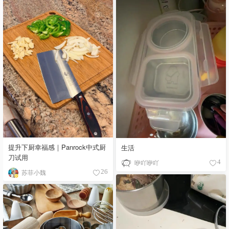
提升下厨幸福感｜Panrock中式厨
生活
刀试用
咿吖咿吖
4
苏菲小魏
26