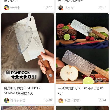
做饭心情
家用切片刀测评🔪
佳佳熊
22
偲小卉
57
厨房断骨神器｜PANRCOK
一把好刀走天下，省时省力又省
51240-K1家用砍骨刀
心。
花花草草君
吃货小卖部
36
44