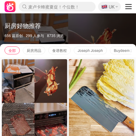
🇬🇧
Prada/Miu 4.8折！
UK
麦卢卡蜂蜜夏促！个位数！
啥？必胜客披萨5折！
厨房好物推荐
656 篇原创
299 人参与
8735 浏览
全部
厨房用品
食谱教程
Joseph Joseph
Buydeem 北