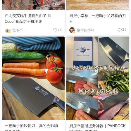
在北美实现牛脆脆自由了✌🏻
厨房小幸福 | 一把顺手又好看的刀
Cosori食品烘干机测评
✨
兔爷不二
放羊的小Q
38
21
一把顺手的砍骨刀，真的会影响
厨房幸福感提升神器｜PANROCK