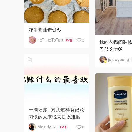
花生酱曲奇饼🍪
noTimeToTalk
3
8
我的衣帽间装修分
👖👗👔🩳🧥
jojowyoung
一周记账 | 对我这样有记账
习惯的人来说真是没难度
Melody_xu
8
6