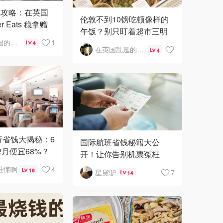
钱攻略：在英国
伦敦不到10镑吃顿像样的
🇳🇿
新西兰
r Eats 稳拿赠
午饭？别只盯着超市三明
留在英国的日子
1
治
4
在英国乱逛的一天
4
旅行省钱大揭秘：6
国际航班省钱秘籍大公
2月便宜68%？
开！让你告别机票冤枉
省钱秘籍！
钱！
谁懂啊
4
16
星黛驴
7
14