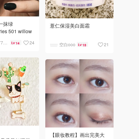
一抹绿
薏仁保湿美白面霜
ries 501 willow
⭐️适合日常保湿补水，便宜
Shirley7777777
24
14
空白ooo
21
13
大碗。霜体是啫喱状，很
的墨绿色，这是
好推开不粘腻，但吸收不
的
是很好（可以是我抹太多
了？）
】
【眼妆教程】画出完美大