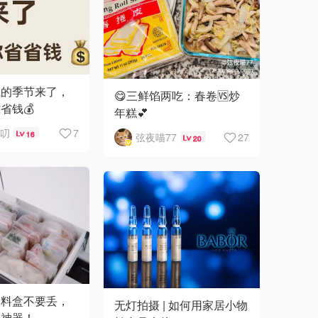
钱的季节来了，
😋三鲜馅两吃：春卷🆚炒
省钱💰
年糕💕
叨叨
7
16
弦夜喵77
27
20
塑料盒不要丢，
无灯拍摄 | 如何用家居小物
纳神器！