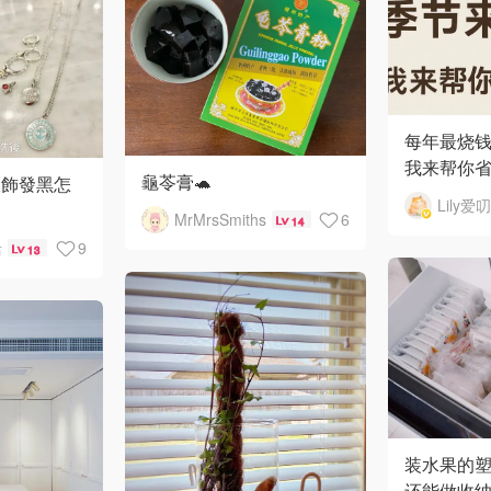
每年最烧
我来帮你省
龜苓膏🐢
銀飾發黑怎
Lily爱
MrMrsSmiths
6
14
活
9
13
装水果的
还能做收