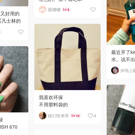
圆嘟嘟
3
宜又好用的
买凡士林的
买完了就买
3
一试 特别
后涂 保湿
最近开了kir
水。说不出跟l
别，也挺
listeri
可
我喜欢环保
不用塑料袋的
每次去超市都会带上它，
妮们快来呀
4
10
能装好多
绿
而且坚实👍
ISH 670