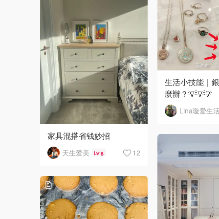
生活小技能｜
麼辦？💡💡💡
Lina璇爱生
家具混搭省钱妙招
天生爱美
12
8