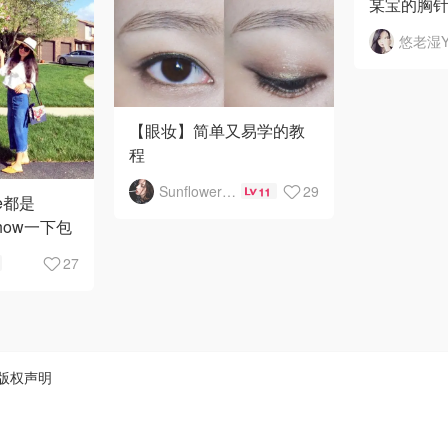
某宝的胸
宜，我收
植物的，
别神的也会
我决定买
【眼妆】简单又易学的教
程
Sunflower81_
29
11
用到的产品：
toe都是
show一下包
Colourpop 高光：
包包的袋子
27
perilune（绿色高光）
别长，两根
Covergirl
版权声明