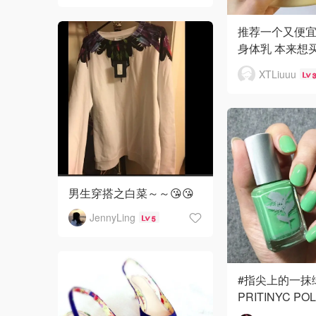
推荐一个又便
身体乳 本来想
身体喷雾 结果
XTLiuuu
了这个身体乳试
适合每天洗澡之
效
男生穿搭之白菜～～😘😘
JennyLing
5
#指尖上的一抹
PRITINYC POL
love patt