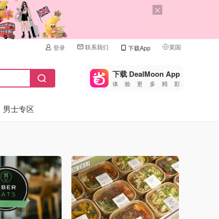
联系我们
英国
登录
下载App
🇺🇸
美国
下载 DealMoon App
体验更多精彩
🇨🇳
中国
男士专区
🇨🇦
加拿大
🇬🇧
英国
🇩🇪
德国
🇫🇷
法国
🇮🇹
意大利
🇦🇺
澳洲