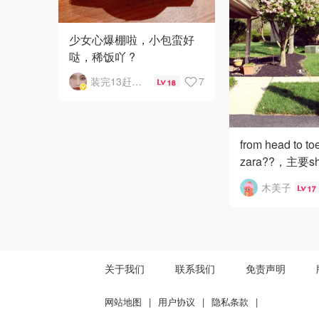
少女心爆棚啦，小包蛮好
哒，稀饭吖 ?
装完13赶快跑
7
18
from head to 
zara??，主要
包上身图哈，
木美子
17
一根背起来特
重叠起来
关于我们
联系我们
免责声明
网站地图
|
用户协议
|
隐私条款
|