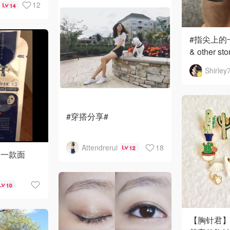
12
14
子挺小众
安全，是
#指尖上的
& other sto
leaves
一个秋冬
刷了两层
#穿搭分享#
天气慢慢在转凉，趁着还
Attendrerui
18
12
可以穿短裤的时节再露露
的一款面
腿！！
10
?：小马哥的相机包是我在
参加活动得到奖品，粉粉
方方
【胸针君