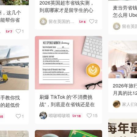
2026英国超市省钱实测，
麦当劳省
到底哪家才是留学生的心
洲，这几个
怎么用 Ube
头好
辑能帮你省
留在英国的日子
2
品
4
警告
1
7
2026年
月真的比1
刷爆 TikTok 的“不消费挑
把手教你找
内附独家
战”，到底是在省钱还是在
家人们
方的超低价
自我感动？
嘚啵嘚啵嘚
15
1
16
15