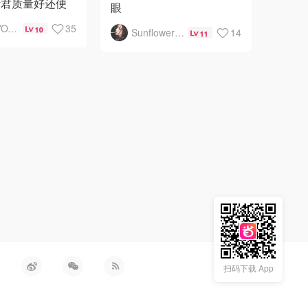
针君质量好还便
眼
藏的胸针多是动
悠老湿YOYO
35
10
Sunflower81_
14
11
偶尔有些看着特
用到的产品：
入???
Colourpop腮红：Bardot
Colourpop眼影：Sequin
个空白帆布包
美
扫码下载 App