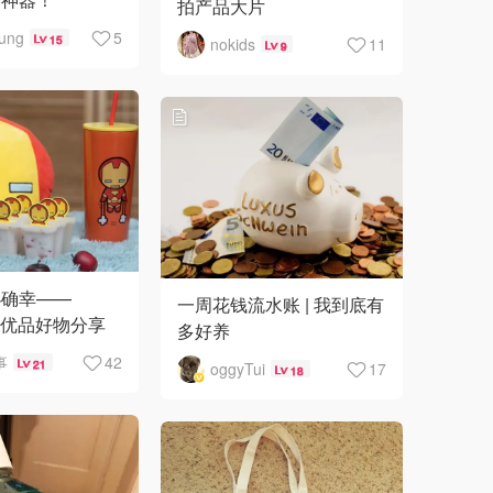
拍产品大片
oung
5
15
nokids
11
9
小确幸——
一周花钱流水账 | 我到底有
名创优品好物分享
多好养
事
42
21
oggyTui
17
18