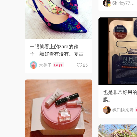
Shirley7777777
这个指甲油牌
的，但是比较
一眼就看上的zara的鞋
子，敲好看有没有。复古
小碎花，跟儿还不高，穿
木美子
25
17
起来好走路不会太累。
因为是尖头的，显的脚还
比较长
也是非常好用
膜。
妮们快来呀