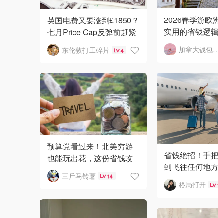
2026春季游欧
英国电费又要涨到£1850？
实用的省钱逻
七月Price Cap反弹前赶紧
下一半预算
做这5件事
加拿大钱包
东伦敦打工碎片
4
预算党看过来！北美穷游
省钱绝招！手
也能玩出花，这份省钱攻
到飞往任何地
略赶紧收好！
三斤马铃薯
14
机票！
格局打开