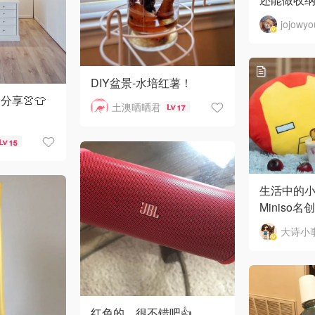
jojowy
DIY盆景-水培红薯！
享👚👕
土澳晒晒君
17
15
生活中的
Miniso
大诗小
红色的、很不错吧👍