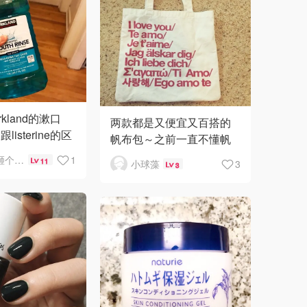
kland的漱口
两款都是又便宜又百搭的
isterine的区
帆布包～之前一直不懂帆
辣嘴。均价比
布包的好，今年突然开窍
掉地上砸个大坑
1
11
小球藻
3
3
ne的便宜。暂时觉得
买了黑白两色～第一个很
小清新啦！就是各种语言
的我爱你！