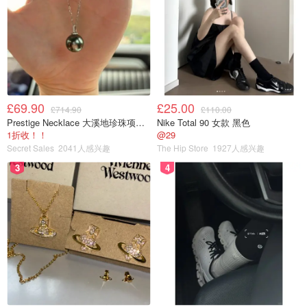
£69.90
£25.00
£714.90
£110.00
Prestige Necklace 大溪地珍珠项链 10-11mm
Nike Total 90 女款 黑色
1折收！！
@29
Secret Sales
2041人感兴趣
The Hip Store
1927人感兴趣
3
4