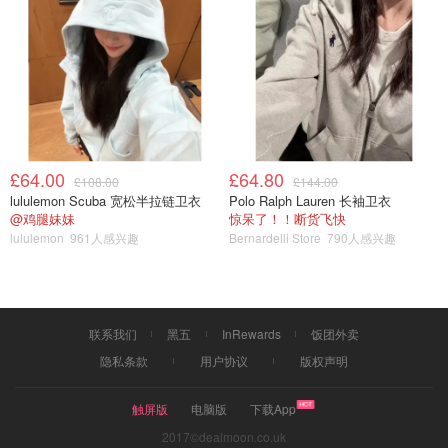
£64.00
£64.80
£108.00
£144.00
lululemon Scuba 宽松半拉链卫衣
Polo Ralph Lauren 长袖卫衣
@鸡腿妹妹
惊呆了！！断货飞快
lululemon
961人感兴趣
Bernardelli Store
790人感兴趣
联系我们
黑五
InRewards
饭团外卖
隐私条款
用户协议
版权声明
触屏版
电脑版
下载App
2017©dealmoon.co.uk