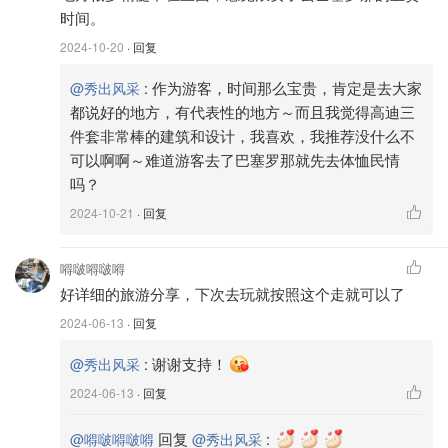
时间。
2024-10-20
· 回复
——景点🏝️——
:
作为游客，时间那么宝贵，肯定是去大家
@秀出风采
Day1: 找当地司机接机，直接入住酒店
都说好的地方，有代表性的地方～而且我觉得高迪三
下午晚上直接在感恩大道附近逛吃，感恩大道的lv等一直开
件套非常棒的建筑和设计，我喜欢，我推荐没什么不
到8点，记得带好护照，谁付钱用谁的护照办理退税！ 圣诞
可以啊啊～难道游客去了巴塞罗那就先去体恤民情
吗？
节的时候感恩大道的灯很好看，像一颗颗流星～
2024-10-21
· 回复
嘚啵嘚啵嘚
好详细的旅游分享，下次去玩就按照这个走就可以了
2024-06-13
· 回复
:
谢谢支持！
@秀出风采
2024-06-13
· 回复
回复
:
@嘚啵嘚啵嘚
@秀出风采