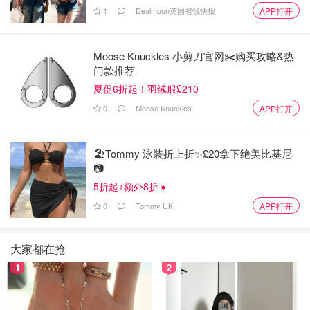
1
Dealmoon英国省钱快报
APP打开
Moose Knuckles 小剪刀官网✂️购买攻略&热
门款推荐
夏促6折起！羽绒服£210
0
Moose Knuckles
APP打开
🏖️Tommy 泳装折上折✨£20拿下绝美比基尼
📷
5折起+额外8折☀️
0
Tommy UK
APP打开
大家都在抢
1
2