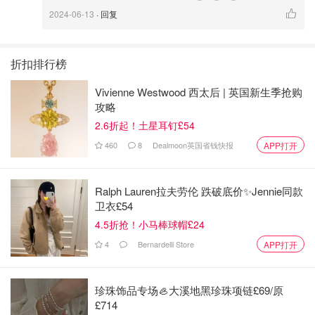
2024-06-13
· 回复
折扣排行榜
Vivienne Westwood 西太后 | 英国新生季抢购
攻略
2.6折起！土星耳钉£54
460
8
Dealmoon英国省钱快报
APP打开
Ralph Lauren拉夫劳伦 跌破底价✨Jennie同款
卫衣£54
4.5折抢！小马棒球帽£24
4
Bernardelli Store
APP打开
Day2: 米拉之家 —— 巴特罗之家—— 圣家堂
珍珠饰品专场🦪大溪地黑珍珠项链£69/原
如果不想特别累就按照我说的这个流程逛，逛完去好好吃个
£714
饭，回酒店休息