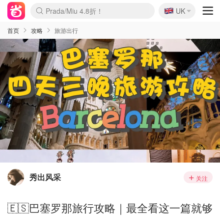
🇬🇧
Prada/Miu 4.8折！
UK
麦卢卡蜂蜜夏促！个位数！
啥？必胜客披萨5折！
首页
攻略
旅游出行
秀出风采
关注
🇪🇸巴塞罗那旅行攻略｜最全看这一篇就够