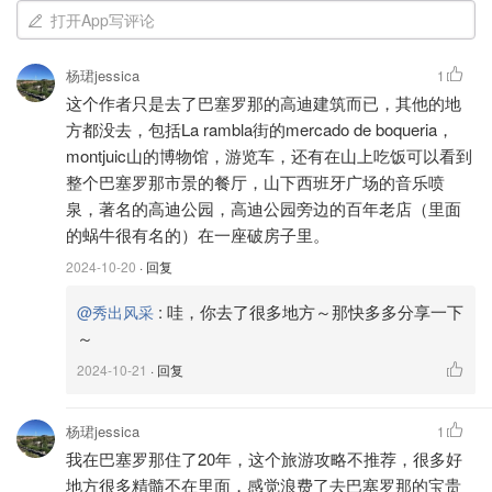
打开App写评论
杨珺jessica
1
这个作者只是去了巴塞罗那的高迪建筑而已，其他的地
方都没去，包括La rambla街的mercado de boqueria，
montjuic山的博物馆，游览车，还有在山上吃饭可以看到
整个巴塞罗那市景的餐厅，山下西班牙广场的音乐喷
泉，著名的高迪公园，高迪公园旁边的百年老店（里面
的蜗牛很有名的）在一座破房子里。
2024-10-20
· 回复
:
哇，你去了很多地方～那快多多分享一下
@秀出风采
—— 交通——
～
2024-10-21
· 回复
基本上是打车去各种地方，用到的app有：bolt,
cabify，记得提前注册好，如果没有国外的手机号，可以出
国以后再设置，国外的手机号可以在国内🍑购买，流量可以
杨珺jessica
1
我在巴塞罗那住了20年，这个旅游攻略不推荐，很多好
用我之前推荐的Airalo软件，很便宜～（PINXIU2803）用
地方很多精髓不在里面，感觉浪费了去巴塞罗那的宝贵
可以🆓得3💰，支付的时候直接抵扣