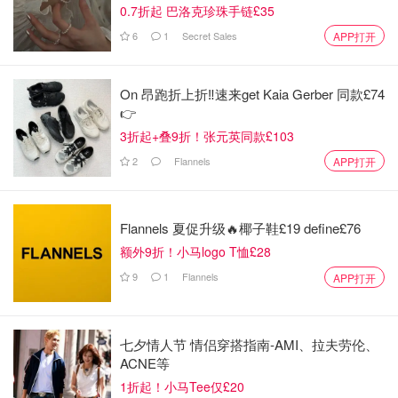
0.7折起 巴洛克珍珠手链£35
高迪三件套，每个都需要花费至少2个小时才能逛完，提前
6
1
Secret Sales
APP打开
在飞🐷或者🍑上买票，需要确定好进去的时间，切记不要迟
到⏰
纪念品都有卖，在米拉之家最全！晚上都开门～
On 昂跑折上折‼️速来get Kaia Gerber 同款£74
👉
3折起+叠9折！张元英同款£103
2
Flannels
APP打开
Flannels 夏促升级🔥椰子鞋£19 define£76
额外9折！小马logo T恤£28
9
1
Flannels
APP打开
七夕情人节 情侣穿搭指南-AMI、拉夫劳伦、
ACNE等
1折起！小马Tee仅£20