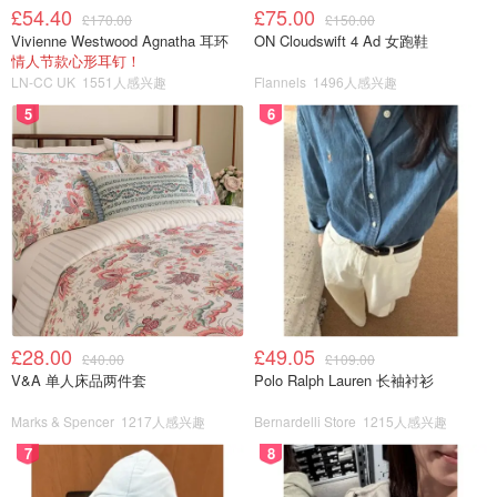
£54.40
£75.00
£170.00
£150.00
Vivienne Westwood Agnatha 耳环
ON Cloudswift 4 Ad 女跑鞋
情人节款心形耳钉！
LN-CC UK
1551人感兴趣
Flannels
1496人感兴趣
5
6
£28.00
£49.05
£40.00
£109.00
V&A 单人床品两件套
Polo Ralph Lauren 长袖衬衫
Marks & Spencer
1217人感兴趣
Bernardelli Store
1215人感兴趣
7
8