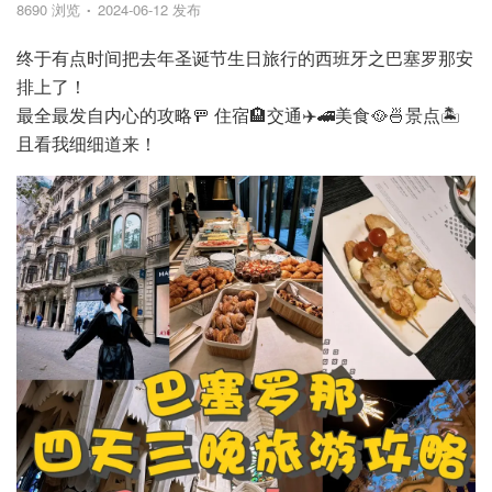
8690 浏览
2024-06-12 发布
终于有点时间把去年圣诞节生日旅行的西班牙之巴塞罗那安
排上了！
最全最发自内心的攻略🚥 住宿🏨交通✈️🚄美食🥘🍜景点🏝️
且看我细细道来！