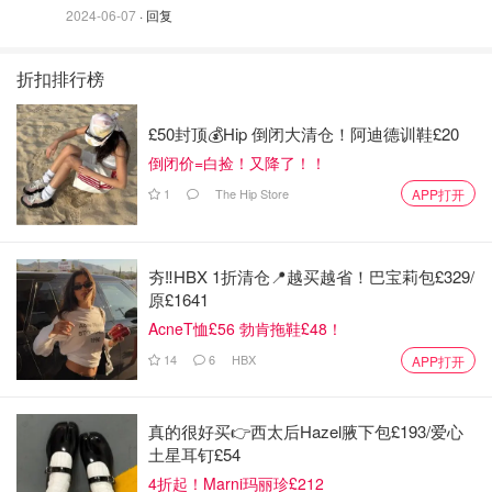
2024-06-07
· 回复
折扣排行榜
£50封顶💰Hip 倒闭大清仓！阿迪德训鞋£20
倒闭价=白捡！又降了！！
❹瓜的肚脐眼儿
1
The Hip Store
APP打开
瓜肚脐是西瓜开花🌼后剩下那圆点点
肚脐眼儿要选小的
夯‼️HBX 1折清仓📍越买越省！巴宝莉包£329/
如果肚脐大的，瓜皮会很厚的
原£1641
AcneT恤£56 勃肯拖鞋£48！
14
6
HBX
APP打开
真的很好买👉西太后Hazel腋下包£193/爱心
土星耳钉£54
4折起！Marni玛丽珍£212