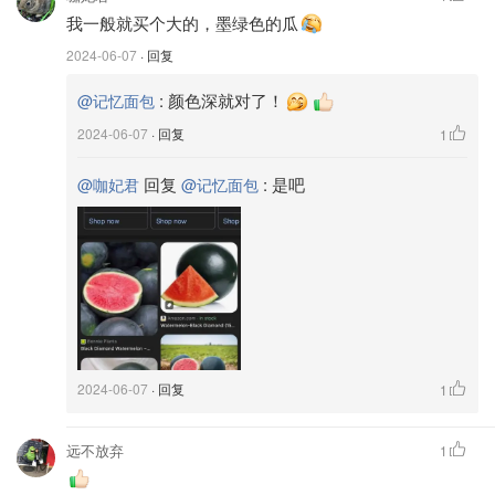
绿色和白色都没熟
我一般就买个大的，墨绿色的瓜
2024-06-07
· 回复
:
颜色深就对了！
@记忆面包
2024-06-07
· 回复
1
回复
:
是吧
@咖妃君
@记忆面包
2024-06-07
· 回复
1
远不放弃
1