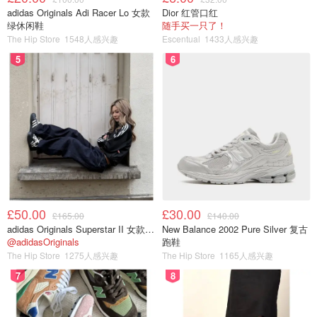
adidas Originals Adi Racer Lo 女款
Dior 红管口红
绿休闲鞋
随手买一只了！
The Hip Store
1548人感兴趣
Escentual
1433人感兴趣
5
6
沙囊的✌️😆
£50.00
£30.00
£165.00
£140.00
adidas Originals Superstar II 女款串珠休闲鞋 黑色
New Balance 2002 Pure Silver 复古
@adidasOriginals
跑鞋
The Hip Store
1275人感兴趣
The Hip Store
1165人感兴趣
7
8