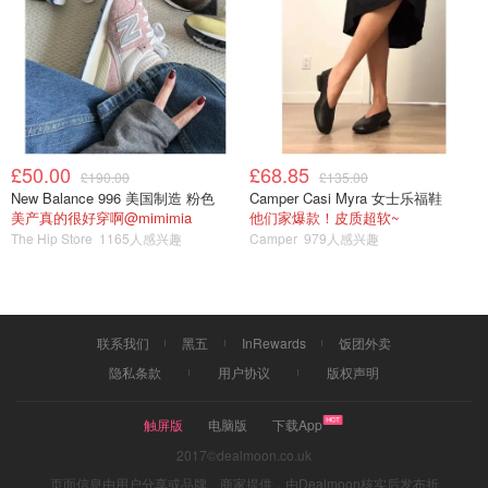
£50.00
£68.85
£190.00
£135.00
New Balance 996 美国制造 粉色
Camper Casi Myra 女士乐福鞋
美产真的很好穿啊@mimimia
他们家爆款！皮质超软~
The Hip Store
1165人感兴趣
Camper
979人感兴趣
联系我们
黑五
InRewards
饭团外卖
味道很甜👌😍
隐私条款
用户协议
版权声明
触屏版
电脑版
下载App
2017©dealmoon.co.uk
页面信息由用户分享或品牌、商家提供，由Dealmoon核实后发布折