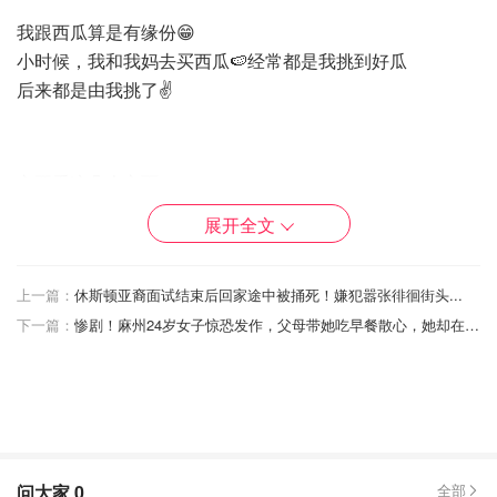
我跟西瓜算是有缘份😁
小时候，我和我妈去买西瓜🍉经常都是我挑到好瓜
后来都是由我挑了✌️
主要看这几个方面：
展开全文
❶重量
上一篇：
休斯顿亚裔面试结束后回家途中被捅死！嫌犯嚣张徘徊街头...
下一篇：
惨剧！麻州24岁女子惊恐发作，父母带她吃早餐散心，她却在车内扣下扳机...
别要太重的，虽然瓜有水份💦很重要
因为太重有可能没熟透
沙囊的西瓜是不会s重s重的
下手掂量几个瓜，就知道哪个是重量合适
问大家
0
全部