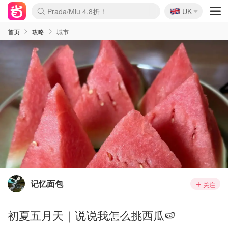
🇬🇧
Prada/Miu 4.8折！
UK
麦卢卡蜂蜜夏促！个位数！
啥？必胜客披萨5折！
首页
攻略
城市
记忆面包
关注
初夏五月天｜说说我怎么挑西瓜🍉