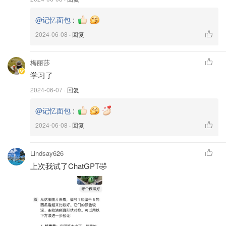
:
@记忆面包
❷瓜皮颜色和花纹
2024-06-08
· 回复
梅丽莎
看瓜的花纹够不够深，而且清晰和分散
学习了
花纹深是日照时间够，会比较甜😋
2024-06-07
· 回复
花纹还跟品种有关系，比较同批的瓜偏深一点就可以了
:
@记忆面包
然后看肚皮
2024-06-08
· 回复
（就是瓜长在地里，底下贴着地面那面）
看看是不是黄，如果白皮是没熟，稍微黄皮是熟的
Lindsay626
上次我试了ChatGPT🤣