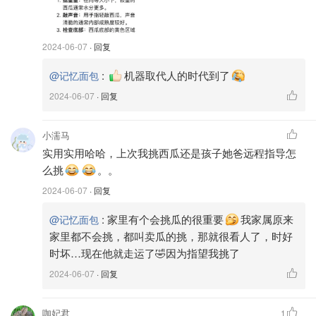
2024-06-07
· 回复
:
机器取代人的时代到了
@记忆面包
2024-06-07
· 回复
小濡马
实用实用哈哈，上次我挑西瓜还是孩子她爸远程指导怎
么挑
。。
2024-06-07
· 回复
:
家里有个会挑瓜的很重要
我家属原来
@记忆面包
家里都不会挑，都叫卖瓜的挑，那就很看人了，时好
❸瓜蒂
时坏…现在他就走运了🤣因为指望我挑了
2024-06-07
· 回复
瓜蒂是瓜藤切断后剩下的那部分
瓜蒂要够老👵颜色偏黄，甚至灰黑的是熟的
咖妃君
1