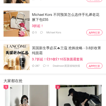
这是最后，也是最重要的一方面👍🏻
Michael Kors 不同预算怎么选伴手礼🎁老花
拍一下西瓜，听一下声音是怎么样的？
腋下包£55
3折起！
比较沉闷的声音🔊是熟的，清脆的是生的
5
Michael Kors
APP打开
拍的时候，手感是震动📳的，觉得有点空洞🕳️
有这种空谷回音的感觉的，是沙囊的😁
英国新生季必买🔥兰蔻 抢购攻略 - 3.8折收菁
纯面霜
但品种是厚皮的瓜也会沙囊，皮厚拍起来就感觉不到空谷回
3.7折起！£31收£110百肽面霜套装
声😅那就多拍几个
287
11
Dealmoon英国省钱快报
APP打开
大家都在抢
这次我挑的就是皮厚的品种，拍不太出来效果😏
1
2
拍了👏好几个，选了一个综合指数较好的🥰
幸好回来切开也还行😊✌️