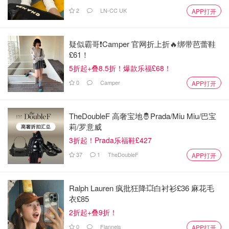
2
LN-CC UK
APP打开
疑似霸哥❗️Camper 官网折上折🔥绑带芭蕾鞋
£61！
5折起+叠8.5折！爆款乐福£68！
0
Camper
APP打开
TheDoubleF 高奢宝地🤴Prada/Miu Miu/巴宝
莉/罗意威
3折起！Prada乐福鞋£427
37
1
TheDoubleF
APP打开
Ralph Lauren 疯批狂降💥白衬衫£36 麻花毛
衣£85
2折起+叠9折！
❺拍瓜的响声和手感
0
Flannels
APP打开