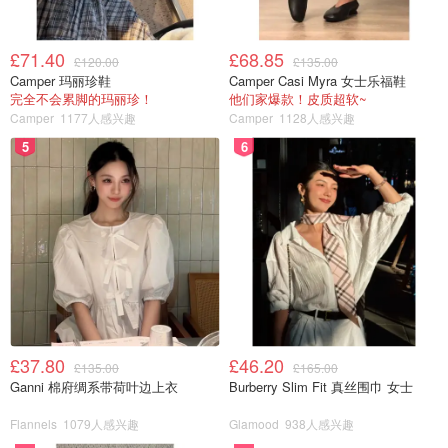
£71.40
£68.85
£120.00
£135.00
Camper 玛丽珍鞋
Camper Casi Myra 女士乐福鞋
完全不会累脚的玛丽珍！
他们家爆款！皮质超软~
Camper
1177人感兴趣
Camper
1128人感兴趣
5
6
£37.80
£46.20
£135.00
£165.00
Ganni 棉府绸系带荷叶边上衣
Burberry Slim Fit 真丝围巾 女士
Flannels
1079人感兴趣
Glamood
938人感兴趣