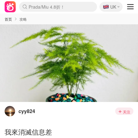
🇬🇧
Prada/Miu 4.8折！
UK
麦卢卡蜂蜜夏促！个位数！
啥？必胜客披萨5折！
首页
攻略
cyy824
关注
我來消滅信息差