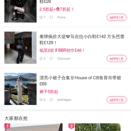
鞋£28
2.5折起+叠7折起！
7
Puma
APP打开
奢牌疯价大促🩶马吉拉小白鞋£142 方头芭蕾
鞋£129！
低至2折🥬BBR丝巾£46！
3
Glamood
APP打开
漂亮小裙子合集👗House of CB鱼骨吊带裙
£69
裙子3折起
0
Selfridges
APP打开
大家都在抢
1
2