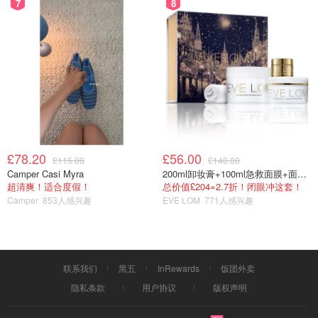
7
8
£78.20
£56.00
£115.00
£140.00
Camper Casi Myra
200ml卸妆膏+100ml急救面膜+面霜+洁颜布
超清爽！适合度假！
总价值£204=2.7折！闭眼冲这套！
Camper
853人感兴趣
EVE LOM
771人感兴趣
联系我们
黑五
InRewards
饭团外卖
隐私条款
用户协议
版权声明