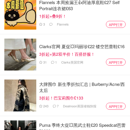
Flannels 本周捡漏王👍阿迪厚底鞋£27 Self
Portrait连衣裙£63
1折起+叠9折！
3
Flannels
APP打开
Clarks官网 夏促💥玛丽珍£22 镂空芭蕾鞋£16
3折起+第2双半价！百搭舒服！
31
1
Clarks英国官网
APP打开
大牌围巾 新生季折扣汇总 | Burberry/Acne/西
太后
3折起！巴宝莉围巾£133
243
7
Dealmoon英国省钱快报
APP打开
Puma 季终大促💥黑武士鞋£20 Speedcat芭蕾