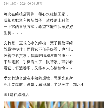
284 浏览
2024-06-01 发布
每次在綠植店買到一盤心水綠植回家，
我都喜歡幫它換新盤子，然後網上科普
一下它的養護方式，希望它能在我家好好
生長～～～
文竹是一直很心水的綠植，葉子輕盈翠綠，
觀賞性極佳！而且它不僅是好看，也可以
改善空氣質素，保護眼睛和皮膚健康～～
平常電腦，手機看久了，眼睛累，可以看
看它，舒適養眼，又能令人心情愉悅～～
🌟文竹適合放在半陰的環境，忌陽光直射，
泥土要鬆散，透氣，忌濕潤，半乾濕才可加水🌟
圖1是在綠植店