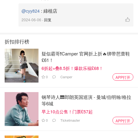
:
綠植店
@cyy824
2024-06-06
· 回复
折扣排行榜
疑似霸哥❗️Camper 官网折上折🔥绑带芭蕾鞋
£61！
6折起+叠8.5折！爆款乐福£68！
0
Camper
APP打开
钢琴诗人🎹郎朗英国巡演 - 曼城/伯明翰/格拉
等6城
早上10点公售！门票£57起
0
Ticketmaster
APP打开