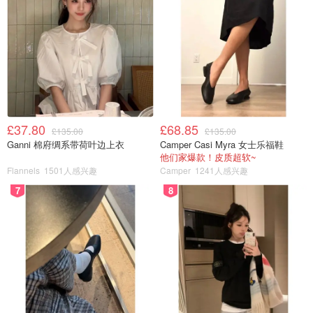
£37.80
£68.85
£135.00
£135.00
Ganni 棉府绸系带荷叶边上衣
Camper Casi Myra 女士乐福鞋
他们家爆款！皮质超软~
Flannels
1501人感兴趣
Camper
1241人感兴趣
7
8