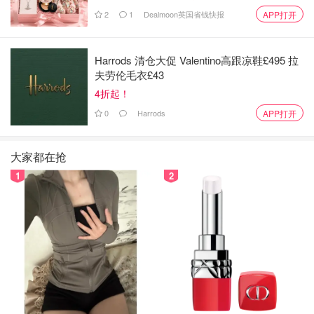
2
1
Dealmoon英国省钱快报
APP打开
Harrods 清仓大促 Valentino高跟凉鞋£495 拉
夫劳伦毛衣£43
4折起！
0
Harrods
APP打开
大家都在抢
1
2