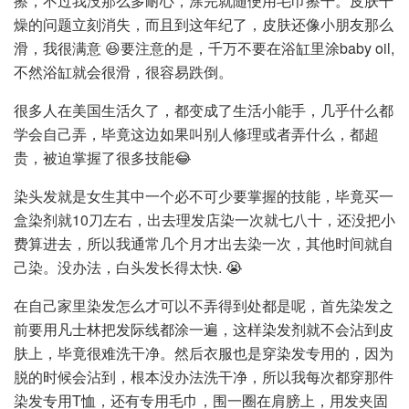
擦，不过我没那么多耐心，涂完就随便用毛巾擦干。皮肤干
燥的问题立刻消失，而且到这年纪了，皮肤还像小朋友那么
滑，我很满意 😆要注意的是，千万不要在浴缸里涂baby oil,
不然浴缸就会很滑，很容易跌倒。
很多人在美国生活久了，都变成了生活小能手，几乎什么都
学会自己弄，毕竟这边如果叫别人修理或者弄什么，都超
贵，被迫掌握了很多技能😂
染头发就是女生其中一个必不可少要掌握的技能，毕竟买一
盒染剂就10刀左右，出去理发店染一次就七八十，还没把小
费算进去，所以我通常几个月才出去染一次，其他时间就自
己染。没办法，白头发长得太快. 😭
在自己家里染发怎么才可以不弄得到处都是呢，首先染发之
前要用凡士林把发际线都涂一遍，这样染发剂就不会沾到皮
肤上，毕竟很难洗干净。然后衣服也是穿染发专用的，因为
脱的时候会沾到，根本没办法洗干净，所以我每次都穿那件
染发专用T恤，还有专用毛巾，围一圈在肩膀上，用发夹固