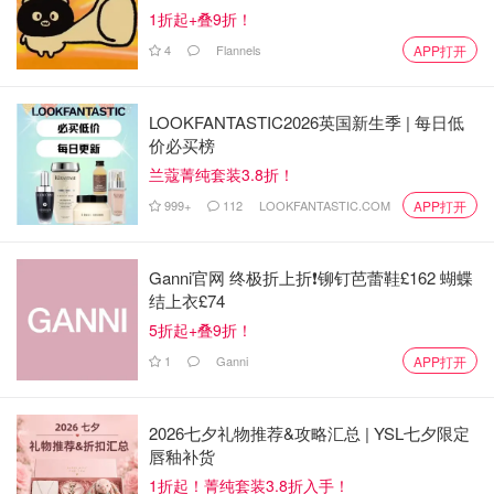
1折起+叠9折！
4
Flannels
APP打开
LOOKFANTASTIC2026英国新生季 | 每日低
价必买榜
兰蔻菁纯套装3.8折！
999+
112
LOOKFANTASTIC.COM
APP打开
Ganni官网 终极折上折❗️铆钉芭蕾鞋£162 蝴蝶
结上衣£74
5折起+叠9折！
1
Ganni
APP打开
2026七夕礼物推荐&攻略汇总 | YSL七夕限定
唇釉补货
1折起！菁纯套装3.8折入手！