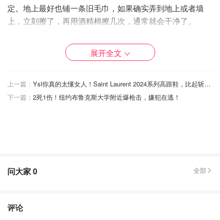
定。地上最好也铺一条旧毛巾，如果确实弄到地上或者墙
上，立刻擦了，再用酒精棉擦几次，通常就会干净了。
都说手是女人的第二张脸，那怎么呵护你的手和脚呢？除了
展开全文
平常涂手霜脚霜外，最简单也最便宜的方法是晚上睡觉前把
手和脚都涂一层厚厚的凡士林，然后穿上袜子睡觉，我有试
过买那种塑料的手套脚套什么的，但不舒服的同时，睡醒后
上一篇：
Ysl你真的太懂女人！Saint Laurent 2024系列高跟鞋，比起斩男更斩女！
通常都会发现不知道什么时候蹭掉了，所以我还是喜欢穿袜
下一篇：
2死1伤！纽约布鲁克斯大学附近爆枪击，嫌犯在逃！
子和戴薄手套，不要用一次性塑料的，不环保而且效果没有
那么好。这个方法一个星期做一次，就可以保证你的手和脚
都细嫩光滑。
问大家
0
全部
评论