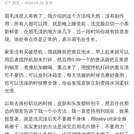
477 浏览
2024-05-24 发布
眉毛淡星人有救了，我介绍的这个方法纯天然，没有副作
用，所有人都可以用。就是晚上睡觉前，洗完脸后切一小条
新鲜姜，在眉毛淡的地方涂几下，过一段时间你就有惊喜发
现。涂处有点痒是正常的，表示眉毛在生长。
家里没有买破壁机，我就睡前把黄豆泡水，早上起来就可以
用忍者搅拌机加水打碎，然后用0.99一个的煲汤袋把豆浆挤
到锅里，煮沸后加糖喝。重点来了，用搅拌机打碎的黄豆渣
可不要扔，可以放到冰箱里，每天洗脸的时候当磨砂膏用，
也可以洗澡的时候擦全身，你会发现皮肤立刻变得水润柔软
光滑。
以前去洛杉矶玩的时候，皮肤和头发都特别干，然后住在那
边的朋友告诉了我一个小方法，我一直坚持用到现在，效果
很显著。就是洗完澡后先不要擦干身体，用baby oil涂全身
再擦干，其实更好的方法是涂完后用毛巾摁干，不要用力