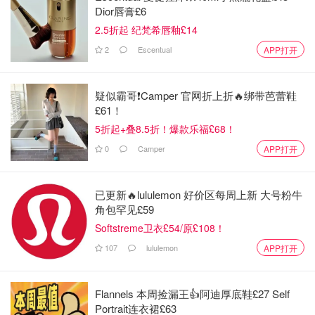
Dior唇膏£6
2.5折起 纪梵希唇釉£14
2
Escentual
APP打开
疑似霸哥❗️Camper 官网折上折🔥绑带芭蕾鞋
£61！
5折起+叠8.5折！爆款乐福£68！
0
Camper
APP打开
已更新🔥lululemon 好价区每周上新 大号粉牛
角包罕见£59
Softstreme卫衣£54/原£108！
107
lululemon
APP打开
Flannels 本周捡漏王👍阿迪厚底鞋£27 Self
Portrait连衣裙£63