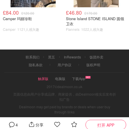
£84.00
£46.80
£120.00
£170.00
Camper 玛丽珍鞋
Stone Island STONE ISLAND 圆领
卫衣
Camper
1121人感兴趣
Flannels
1022人感兴趣
联系我们
黑五
InRewards
饭团外卖
隐私条款
用户协议
版权声明
触屏版
电脑版
下载App
2017©dealmoon.co.uk
页面信息由用户分享或品牌、商家提供，由Dealmoon核实后发布折
扣广告
Dealmoon may get paid by brands or deals when user buy
through links
4
分享
打开 APP