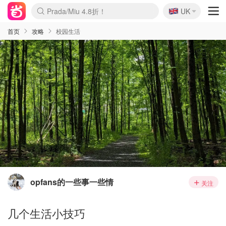
🇬🇧
Prada/Miu 4.8折！
UK
麦卢卡蜂蜜夏促！个位数！
啥？必胜客披萨5折！
首页
攻略
校园生活
opfans的一些事一些情
关注
几个生活小技巧