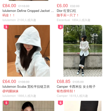
£84.00
£6.00
£118.00
£32.00
lululemon Define Cropped Jacket Nulu 短款夹克
Dior 红管口红
码全！！
随手买一只了！
lululemon
2100人感兴趣
Escentual
1894人感兴趣
3
4
£64.00
£68.85
£108.00
£135.00
lululemon Scuba 宽松半拉链卫衣
Camper 卡西米拉 女士鞋子
@鸡腿妹妹
银色很特别！
lululemon
1866人感兴趣
Camper
1619人感兴趣
5
6