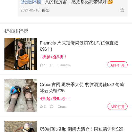
:
真的很厉害，感觉都比我带得好
@园园不圆
2024-05-16
· 回复
折扣排行榜
Flannels 周末顶奢闪促💥YSL马鞍包直减
£961！
1折起+叠9折！
1
Flannels
APP打开
Crocs官网 返校季大促 豹纹洞洞鞋£32 葡萄
冰云朵鞋£35
4折起+叠8.5折！
3
Crocs
APP打开
£50封顶💰Hip 倒闭大清仓！阿迪德训鞋£20