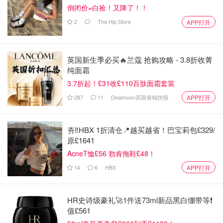
倒闭价=白捡！又降了！！
2
The Hip Store
APP打开
英国新生季必买🔥兰蔻 抢购攻略 - 3.8折收菁
纯面霜
3.7折起！£31收£110百肽面霜套装
287
11
Dealmoon英国省钱快报
APP打开
夯‼️HBX 1折清仓📍越买越省！巴宝莉包£329/
原£1641
AcneT恤£56 勃肯拖鞋£48！
14
6
HBX
APP打开
HR史诗级豪礼🚀1件送73ml新品黑白绷带等❗️
值£561