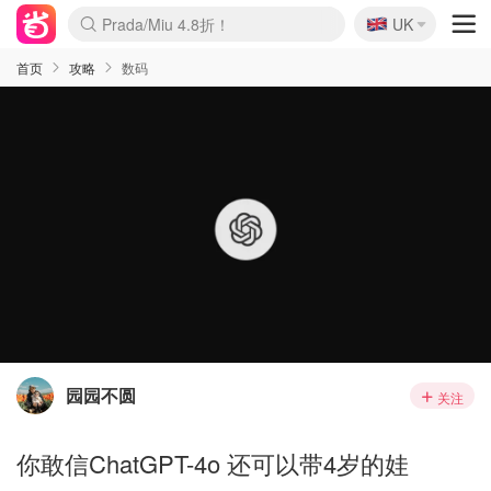
🇬🇧
Prada/Miu 4.8折！
UK
麦卢卡蜂蜜夏促！个位数！
啥？必胜客披萨5折！
首页
攻略
数码
园园不圆
关注
你敢信ChatGPT-4o 还可以带4岁的娃