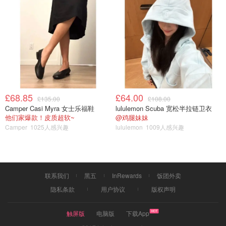
£68.85
£64.00
£135.00
£108.00
Camper Casi Myra 女士乐福鞋
lululemon Scuba 宽松半拉链卫衣
他们家爆款！皮质超软~
@鸡腿妹妹
Camper
1025人感兴趣
lululemon
1009人感兴趣
联系我们
黑五
InRewards
饭团外卖
隐私条款
用户协议
版权声明
触屏版
电脑版
下载App