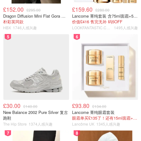
£152.00
£159.60
£295.00
£280.00
Dragon Diffusion Mini Flat Gora 深棕色手提包
Lancome 菁纯套装 含75ml面霜+5ml精华+5ml眼霜
朴彩英同款
价值£416 售完无补 码5OFF
HBX
1746人感兴趣
LOOKFANTASTIC.COM
1495人感兴趣
5
6
£30.00
£93.80
£140.00
£134.00
New Balance 2002 Pure Silver 复古
Lancome 菁纯眼霜套装
跑鞋
眼霜单买£135了！还有15ml面霜+5ml精华~！
The Hip Store
1374人感兴趣
Lancôme UK
1345人感兴趣
7
8