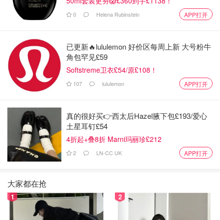
50ml套装更夯😱£360到手£1138！
0
Helena Rubinstein
APP打开
已更新🔥lululemon 好价区每周上新 大号粉牛
角包罕见£59
Softstreme卫衣£54/原£108！
107
lululemon
APP打开
真的很好买👉西太后Hazel腋下包£193/爱心
土星耳钉£54
4折起+叠8折 Marni玛丽珍£212
2
LN-CC UK
APP打开
大家都在抢
1
2