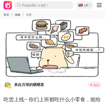
🇬🇧
Prada/Miu 4.8折！
UK
麦卢卡蜂蜜夏促！个位数！
啥？必胜客披萨5折！
首页
攻略
问答
来自月球的晒晒君
关注
吃货上线~ 你们上班都吃什么小零食，能给