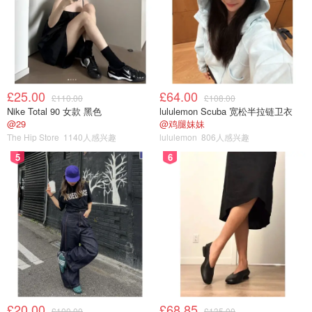
£25.00
£64.00
£110.00
£108.00
Nike Total 90 女款 黑色
lululemon Scuba 宽松半拉链卫衣
@29
@鸡腿妹妹
The Hip Store
1140人感兴趣
lululemon
806人感兴趣
5
6
£20.00
£68.85
£100.00
£135.00