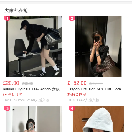
大家都在抢
1
2
£20.00
£152.00
£80.00
£295.00
adidas Originals Taekwondo 女款黑色运动鞋
Dragon Diffusion Mini Flat Gora 深棕色手提包
@ 是伊伊呀
朴彩英同款
The Hip Store
2168人感兴趣
HBX
1442人感兴趣
3
4