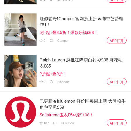
疑似霸哥❗️Camper 官网折上折🔥绑带芭蕾鞋
£61！
5折起+叠8.5折！爆款乐福£68！
0
Camper
APP打开
Ralph Lauren 疯批狂降💥白衬衫£36 麻花毛
衣£85
2折起+叠9折！
0
Flannels
APP打开
已更新🔥lululemon 好价区每周上新 大号粉牛
角包罕见£59
Softstreme卫衣£54/原£108！
107
lululemon
APP打开