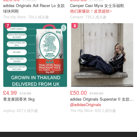
adidas Originals Adi Racer Lo 女款
Camper Casi Myra 女士乐福鞋
绿休闲鞋
他们家爆款！皮质超软~
The Hip Store
754人感兴趣
Camper
735人感兴趣
7
8
£4.99
£50.00
£12.99
£165.00
青龙泰国香米 5kg
adidas Originals Superstar II 女款串珠休闲鞋 黑色
@adidasOriginals
Joybuy
637人感兴趣
The Hip Store
605人感兴趣