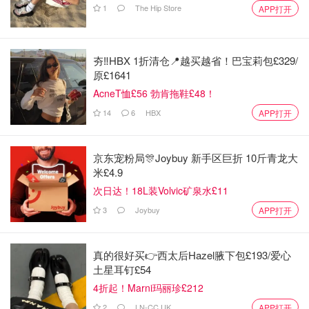
1
The Hip Store
APP打开
夯‼️HBX 1折清仓📍越买越省！巴宝莉包£329/
原£1641
AcneT恤£56 勃肯拖鞋£48！
14
6
HBX
APP打开
京东宠粉局🎊Joybuy 新手区巨折 10斤青龙大
米£4.9
次日达！18L装Volvic矿泉水£11
3
Joybuy
APP打开
真的很好买👉西太后Hazel腋下包£193/爱心
土星耳钉£54
4折起！Marni玛丽珍£212
2
LN-CC UK
APP打开