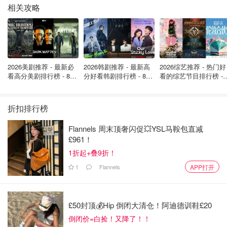
相关攻略
2026美剧推荐 - 最新必
2026韩剧推荐 - 最新高
2026综艺推荐 - 热门好
看高分美剧排行榜 - 8月
分好看韩剧排行榜 - 8月
看的综艺节目排行榜 - 
最新: 《​​足球教练 》第
最新：丁海寅《我的荒
月最新:《​​伦敦合伙人
四季回归！
糖恋爱 》上线❣️
回归啦
折扣排行榜
Flannels 周末顶奢闪促💥YSL马鞍包直减
£961！
1折起+叠9折！
1
Flannels
APP打开
£50封顶💰Hip 倒闭大清仓！阿迪德训鞋£20
倒闭价=白捡！又降了！！