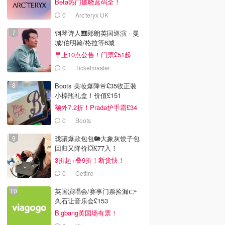
Beta热门破晓蓝码全！
0
Arc'teryx UK
钢琴诗人🎹郎朗英国巡演 - 曼
城/伯明翰/格拉等6城
早上10点公售！门票£51起
0
Ticketmaster
Boots 美妆爆降🚨£35收正装
小棕瓶礼盒！价值£151
额外7.2折！Prada护手霜£34
0
Boots
珑骧爆款包包🐘大象灰饺子包
回归又降价💥£77入！
3折起+叠9折！断货快！
0
Cettire
英国演唱会/赛事门票捡漏👉
久石让音乐会£153
Bigbang英国场有票！