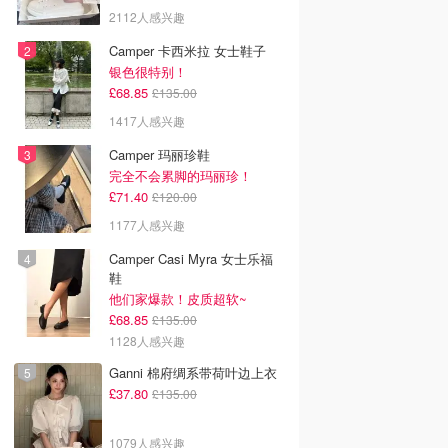
2112人感兴趣
Camper 卡西米拉 女士鞋子
银色很特别！
£68.85
£135.00
1417人感兴趣
Camper 玛丽珍鞋
完全不会累脚的玛丽珍！
£71.40
£120.00
1177人感兴趣
Camper Casi Myra 女士乐福
鞋
他们家爆款！皮质超软~
£68.85
£135.00
1128人感兴趣
Ganni 棉府绸系带荷叶边上衣
£37.80
£135.00
1079人感兴趣