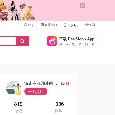
联系我们
英国
登录
下载App
🇺🇸
美国
下载 DealMoon App
体验更多精彩
🇨🇳
中国
🇨🇦
加拿大
🇬🇧
英国
🇩🇪
德国
游走在江湖外的侠女
18
🇫🇷
加关注
法国
🇮🇹
819
1096
意大利
笔记
粉丝
🇦🇺
澳洲