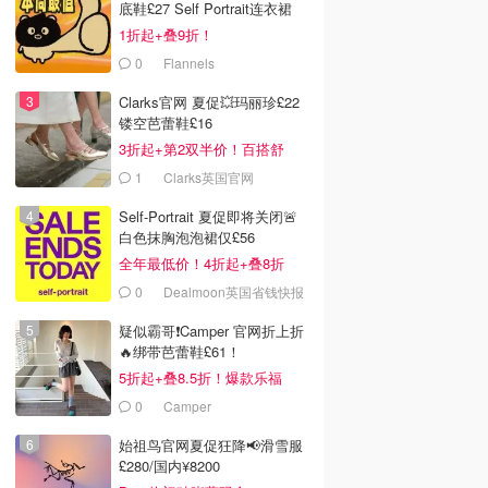
底鞋£27 Self Portrait连衣裙
£63
1折起+叠9折！
0
Flannels
Clarks官网 夏促💥玛丽珍£22
镂空芭蕾鞋£16
3折起+第2双半价！百搭舒
服！
1
Clarks英国官网
Self-Portrait 夏促即将关闭🚨
白色抹胸泡泡裙仅£56
全年最低价！4折起+叠8折
0
Dealmoon英国省钱快报
疑似霸哥❗️Camper 官网折上折
🔥绑带芭蕾鞋£61！
5折起+叠8.5折！爆款乐福
£68！
0
Camper
始祖鸟官网夏促狂降📢滑雪服
£280/国内¥8200