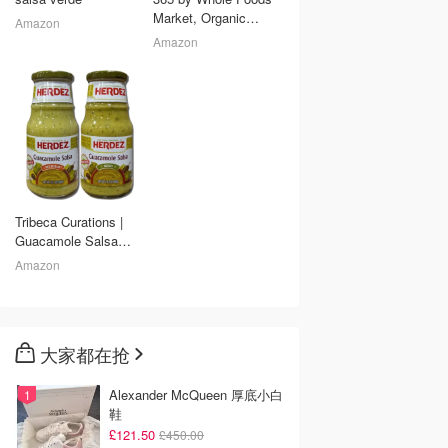
Market, Organic
Amazon
Roasted Verde Salsa,
Amazon
16 Ounce
Tribeca Curations |
Guacamole Salsa
Value Pack | 15.7
Amazon
Ounce Jar | Pack of 4
(Combo) : Grocery &
Gourmet Food
大家都在抢
Alexander McQueen 厚底小白
鞋
£121.50
£450.00