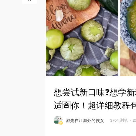
想尝试新口味❓想学新料理
适🈴️你！超详细教程
游走在江湖外的侠女
3704 浏览
2