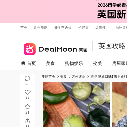
首页
新生攻略
开学季必买
抢好货
点击排行
商家导
英国攻略
首页
美食
购物娱乐
变美
房屋家
攻略首页
美食
方便速食
想尝试新口味❓想学新料理❓
20
39
21
11