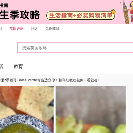
航
英国攻略
社区
兑换商城
居
教育
墨西哥 Salsa Verde青酱适🈴️你！超详细教程包你一看就会‼️