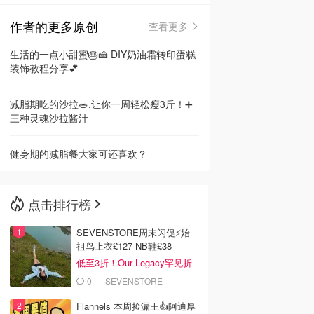
作者的更多原创
查看更多
🇳🇿
新西兰
生活的一点小甜蜜🎂🍰 DIY奶油霜转印蛋糕
装饰教程分享💕
减脂期吃的沙拉🥗,让你一周轻松瘦3斤！➕
三种灵魂沙拉酱汁
健身期的减脂餐大家可还喜欢？
点击排行榜
SEVENSTORE周末闪促⚡️始
祖鸟上衣£127 NB鞋£38
低至3折！Our Legacy罕见折
0
SEVENSTORE
Flannels 本周捡漏王👍阿迪厚