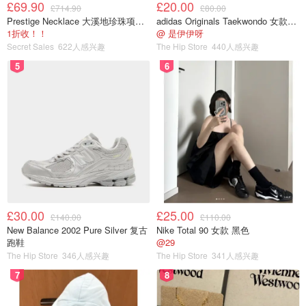
£69.90
£20.00
£714.90
£80.00
Prestige Necklace 大溪地珍珠项链 10-11mm
adidas Originals Taekwondo 女款黑色运动鞋
1折收！！
@ 是伊伊呀
Secret Sales
622人感兴趣
The Hip Store
440人感兴趣
5
6
£30.00
£25.00
£140.00
£110.00
New Balance 2002 Pure Silver 复古
Nike Total 90 女款 黑色
跑鞋
@29
The Hip Store
346人感兴趣
The Hip Store
341人感兴趣
7
8
这款护手霜是我今年买的雅诗兰黛圣诞礼包里面的,在此之