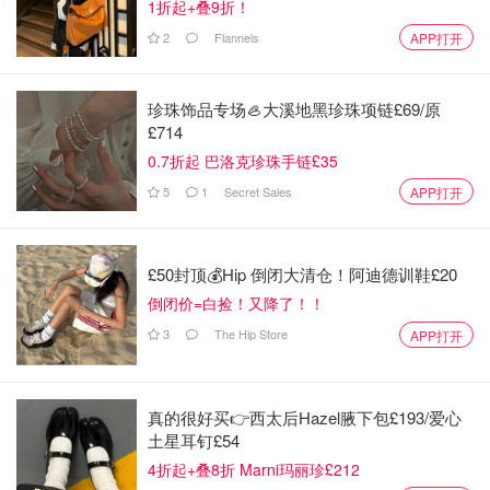
1折起+叠9折！
tyll
767
2
Flannels
APP打开
珍珠饰品专场🦪大溪地黑珍珠项链£69/原
2️⃣资生堂尿素护手霜
£714
0.7折起 巴洛克珍珠手链£35
5
1
Secret Sales
APP打开
£50封顶💰Hip 倒闭大清仓！阿迪德训鞋£20
倒闭价=白捡！又降了！！
3
The Hip Store
APP打开
真的很好买👉西太后Hazel腋下包£193/爱心
土星耳钉£54
4折起+叠8折 Marni玛丽珍£212