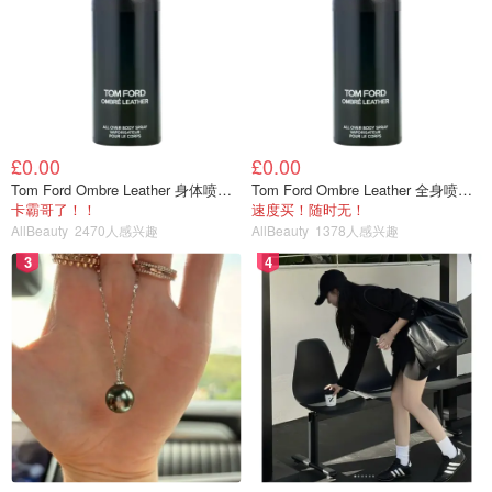
资生堂尿素护手霜⭕️
tyll
604
1
£0.00
£0.00
Tom Ford Ombre Leather 身体喷雾 150ml
Tom Ford Ombre Leather 全身喷雾 150ml
卡霸哥了！！
速度买！随时无！
AllBeauty
2470人感兴趣
AllBeauty
1378人感兴趣
3️⃣雅诗兰黛相香氛护手霜
3
4