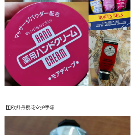
1️⃣欧舒丹樱花🌸护手霜