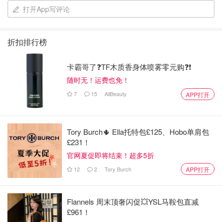
打开App写评论
折扣排行榜
卡霸哥了❓TF木质香身体喷雾零元购❓❗
随时无！运费也免！
7
15
AllBeauty
APP打开
我个人是很喜欢这个味道的，香味比较清香淡雅。属于水
Tory Burch🌵 Ella托特包£125、Hobo单肩包
润型，上手很容易抹开，没有油腻腻的感觉很舒服，涂完以
£231！
后手上水水的又很细腻。
官网夏促即将结束！超多5折
12
2
Tory Burch
APP打开
欧舒丹 樱花🌸护手霜
Flannels 周末顶奢闪促💥YSL马鞍包直减
£961！