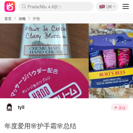
🇬🇧
Prada/Miu 4.8折！
UK
麦卢卡蜂蜜夏促！个位数！
啥？必胜客披萨5折！
首页
攻略
护肤
tyll
关注
年度爱用🌸护手霜🌸总结