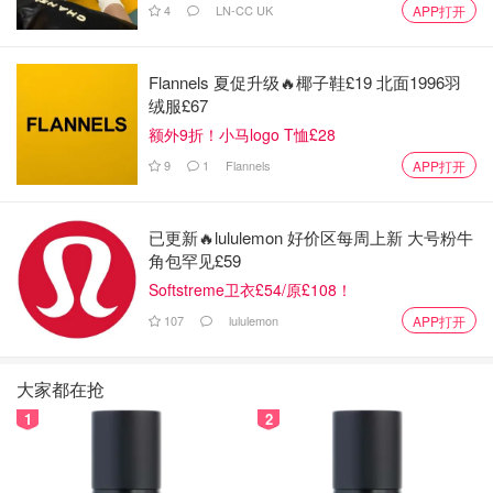
4
LN-CC UK
APP打开
Flannels 夏促升级🔥椰子鞋£19 北面1996羽
绒服£67
额外9折！小马logo T恤£28
9
1
Flannels
APP打开
已更新🔥lululemon 好价区每周上新 大号粉牛
角包罕见£59
Softstreme卫衣£54/原£108！
107
lululemon
APP打开
这款也很不错，成份天然，没有刺鼻的香味，所以男女都
很适合，敏感肌也完全没问题。质地是乳霜状的，里面含有
大家都在抢
橙色磨砂小颗粒，很容易抹开，吸收也很快。这款价格很便
1
2
宜，我买的时候是$4.29一瓶,性价比特别高。