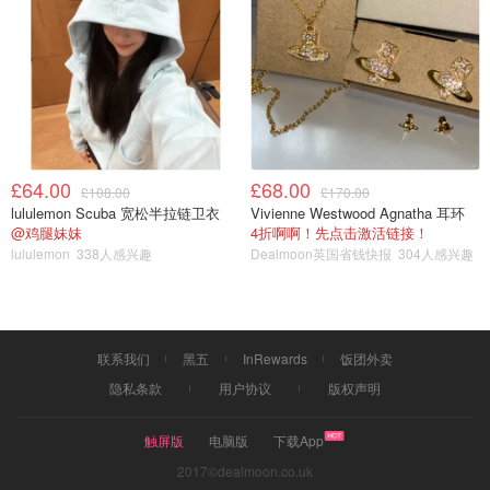
前我一直不知道这个护手霜。没想到它的味道好绝，我好爱
😍，是淡香氛型护手霜。味道和我买的另一款雅诗兰黛香水
特别像。(上手后忍不住经常去闻手😂)质地也是属于清爽
的，抹开之后很快就吸收了，手上是薄薄润润的一层，香味
很持久。
£64.00
£68.00
£108.00
£170.00
lululemon Scuba 宽松半拉链卫衣
Vivienne Westwood Agnatha 耳环
@鸡腿妹妹
4折啊啊！先点击激活链接！
lululemon
338人感兴趣
Dealmoon英国省钱快报
304人感兴趣
联系我们
黑五
InRewards
饭团外卖
隐私条款
用户协议
版权声明
触屏版
电脑版
下载App
2017©dealmoon.co.uk